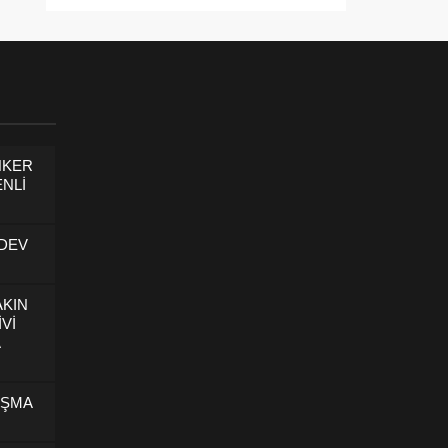
NKER
NLİ
 DEV
AKIN
İVİ
U
IŞMA