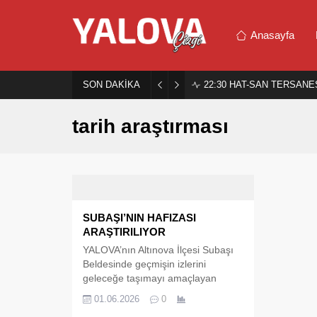
Anasayfa
SON DAKİKA
22:30
HAT-SAN TERSANES
tarih araştırması
SUBAŞI’NIN HAFIZASI
ARAŞTIRILIYOR
YALOVA’nın Altınova İlçesi Subaşı
Beldesinde geçmişin izlerini
geleceğe taşımayı amaçlayan
önemli bir çalışma başlatıldı.
01.06.2026
0
Subaşı Sözlü Tarih Çalışma Grubu