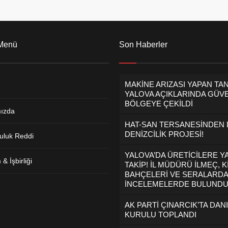
 Menü
Son Haberler
MAKİNE ARIZASI YAPAN TA
YALOVA AÇIKLARINDA GÜVE
BÖLGEYE ÇEKİLDİ
ızda
HAT-SAN TERSANESİNDEN
DENİZCİLİK PROJESİ!
uluk Reddi
YALOVA’DA ÜRETİCİLERE Y
& İşbirliği
TAKİP! İL MÜDÜRÜ İLMEÇ, K
BAHÇELERİ VE SERALARDA
İNCELEMELERDE BULUND
AK PARTİ ÇINARCIK’TA DAN
KURULU TOPLANDI