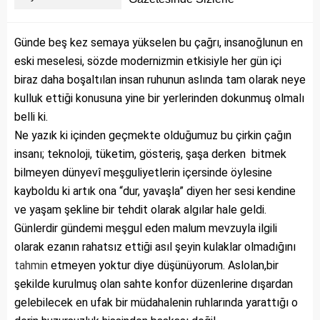
Günde beş kez semaya yükselen bu çağrı, insanoğlunun en
eski meselesi, sözde modernizmin etkisiyle her gün içi
biraz daha boşaltılan insan ruhunun aslında tam olarak neye
kulluk ettiği konusuna yine bir yerlerinden dokunmuş olmalı
belli ki.
Ne yazık ki içinden geçmekte olduğumuz bu çirkin çağın
insanı; teknoloji, tüketim, gösteriş, şaşa derken bitmek
bilmeyen dünyevî meşguliyetlerin içersinde öylesine
kayboldu ki artık ona “dur, yavaşla” diyen her sesi kendine
ve yaşam şekline bir tehdit olarak algılar hale geldi.
Günlerdir gündemi meşgul eden malum mevzuyla ilgili
olarak ezanın rahatsız ettiği asıl şeyin kulaklar olmadığını
tahmin
etmeyen yoktur diye düşünüyorum. Aslolan,bir
şekilde kurulmuş olan sahte konfor düzenlerine dışardan
gelebilecek en ufak bir müdahalenin ruhlarında yarattığı o