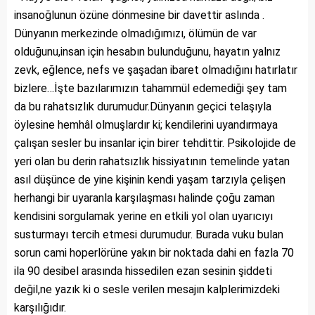
insanoğlunun özüne dönmesine bir davettir aslında .
Dünyanın merkezinde olmadığımızı, ölümün de var
olduğunu,insan için hesabın bulunduğunu, hayatın yalnız
zevk, eğlence, nefs ve şaşadan ibaret olmadığını hatırlatır
bizlere…İşte bazılarımızın tahammül edemediği şey tam
da bu rahatsızlık durumudur.Dünyanın geçici telaşıyla
öylesine hemhâl olmuşlardır ki; kendilerini uyandırmaya
çalışan sesler bu insanlar için birer tehdittir. Psikolojide de
yeri olan bu derin rahatsızlık hissiyatının temelinde yatan
asıl düşünce de yine kişinin kendi yaşam tarzıyla çelişen
herhangi bir uyaranla karşılaşması halinde çoğu zaman
kendisini sorgulamak yerine en etkili yol olan uyarıcıyı
susturmayı tercih etmesi durumudur. Burada vuku bulan
sorun cami hoperlörüne yakın bir noktada dahi en fazla 70
ila 90 desibel arasında hissedilen ezan sesinin şiddeti
değil,ne yazık ki o sesle verilen mesajın kalplerimizdeki
karşılığıdır.