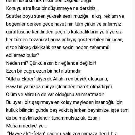
derin huzursuzluk hissinden başkası değil.
Konuyu etraflıca bir düşünmeye ne dersiniz…
Saatler boyu süren yüksek sesli müziğe, alkış, reklam ve
beğeniler derken gece hayatının tüm çirkin ve anlamsız
gürültüsüne kendinden
geçmiş
kalabalıkların yerli yersiz
her türden tezahüratlarına anlayış gösterebilen bir insan,
sizce birkaç dakikalık ezan sesini neden tahammül
edilemez bulur?
Neden mi? Çünkü ezan bir eğlence değildir!
Ezan bir çağrı, ezan bir hatırlatmadır.
”Allahu Ekber” diyerek Allahın en büyük olduğunu,
Hayatın yalnızca dünya işlerinden ibaret olmadığını,
Ölüm ve ahiretin de var olduğunu anımsatmadır.
Bu uyarı; biz şaşırmaya en kolay meyleden insanoğlu için
kulluk bilincini günde beş vakit işlerken beynimize, işte tam
da bu meylimizdendir tahammülsüzlük, Ezan-ı
Muhammediye’ ye…
“Hayye ale’l-felâh” çağrısı, yalnızca namaza değil; biz