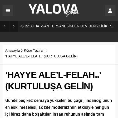
22:30
HAT-SAN TERSANESİNDEN DEV DENİZCİLİK PROJESİ!
Anasayfa
Köşe Yazıları
‘HAYYE ALE’L-FELAH..’ (KURTULUŞA GELİN)
‘HAYYE ALE’L-FELAH..’
(KURTULUŞA GELİN)
Günde beş kez semaya yükselen bu çağrı, insanoğlunun
en eski meselesi, sözde modernizmin etkisiyle her gün
içi biraz daha boşaltılan insan ruhunun aslında tam