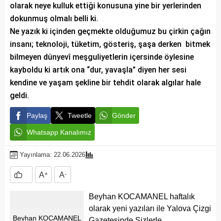
olarak neye kulluk ettiği konusuna yine bir yerlerinden
dokunmuş olmalı belli ki.
Ne yazık ki içinden geçmekte olduğumuz bu çirkin çağın
insanı; teknoloji, tüketim, gösteriş, şaşa derken bitmek
bilmeyen dünyevî meşguliyetlerin içersinde öylesine
kayboldu ki artık ona “dur, yavaşla” diyen her sesi
kendine ve yaşam şekline bir tehdit olarak algılar hale
geldi.
Paylaş
Tweetle
Gönder
Whatsapp Kanalımız
Yayınlama: 22.06.2026
A
+
A
-
Beyhan KOCAMANEL haftalık
olarak yeni yazıları ile Yalova Çizgi
Beyhan KOCAMANEL
Gazetesinde Sizlerle