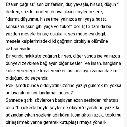
Ezanın çağrısı;” sen bir fanisin, dur, yavaşla, hisset, düşün ”
derken, sözde modern dünya aksini söyler bizlere;
”durma,düşünme, hissetme, yalnızca anı yaşa, hatta
sonsuzmuşsun gibi yaşa ve tüket” der. İşte tam da bu
yüzden mesele birkaç dakikalık ses meselesi değil,
mesele kalplerimizdeki iki çağrının birbiriyle ölümüne
çatışmasıdır.
Bir yanda hakikate çağıran bir ses, diğer yanda ise yalnızca
dünyevi zevklere bağlayan diğer sesler…Ve insan, hangisine
kulak vereceğine karar verirken aslında aynı zamanda kim
olduğunu da seçendir.
Peki şimdi bunca ciddiyetin üzerine yazıyı gülerek mi yoksa
ağlayarak mı sonlandırmalı acaba?
Sahnede şarkı söylerken başlayan ezan sesinden rahatsız
olup ”bu ülkede böyle şeyler de oluyor”diyerek ne yazık ki
ağzından çıkan sözlerin ağırlığını taşımaktan uzak, toplumu
birleştirmek yerine gererek,kutuplaştırmaya yönelik