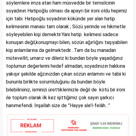
söylemlere imza atan ham müsvedde bir temsilcinin
soyadının Hatipoğlu olması da apayrı bir ironi oldu hepimiz
için tabi. Hatipoğlu soyadının kökünde yer alan hatip
kelimesinin manası tam olarak ; Sözü yerinde ve hikmetle
söyleyebilen kişi demektir.Yani hatip kelimesi sadece
konuşan değil,konuşmayı bilen, sözün ağırlığını taşıyabilen
kişi anlamlarına da gelmektedir…Tam da bu manadan
mütevellit; umarız ve dileriz ki bundan böyle yaşadığınız
toplumun değerlerini hedef almadan, soyadınızın hakkına
yakışır şekilde ağzınızdan çıkan sözün anlamını ve tabii ki
bununla birlikte sorumluluğunu da bundan böyle
bilebilirsiniz, isminizi ürettiklerinizle değil de kötü bir ironi
ile toplum olarak ilk kez işittiğimiz çok sayın şarkıcı
hanımefendi. İnşallah size de ”Hayye ale’l-felâh…”