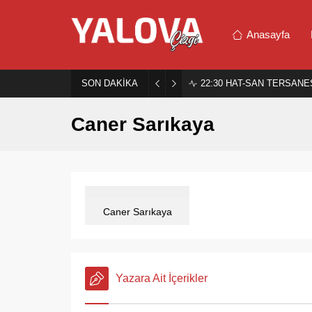
Anasayfa
SON DAKİKA
22:30
HAT-SAN TERSANES
Caner Sarıkaya
Caner Sarıkaya
Yazara Ait İçerikler