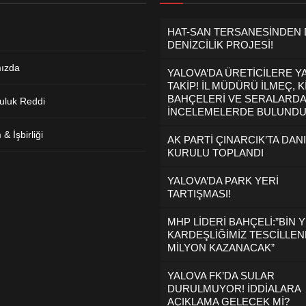
HAT-SAN TERSANESİNDEN
DENİZCİLİK PROJESİ!
ızda
YALOVA’DA ÜRETİCİLERE Y
TAKİP! İL MÜDÜRÜ İLMEÇ, K
BAHÇELERİ VE SERALARDA
uluk Reddi
İNCELEMELERDE BULUND
& İşbirliği
AK PARTİ ÇINARCIK’TA DAN
KURULU TOPLANDI
YALOVA’DA PARK YERİ
TARTIŞMASI!
MHP LİDERİ BAHÇELİ:”BİN Y
KARDEŞLİĞİMİZ TESCİLLEND
MİLYON KAZANACAK”
YALOVA FK’DA SULAR
DURULMUYOR! İDDİALARA
AÇIKLAMA GELECEK Mİ?