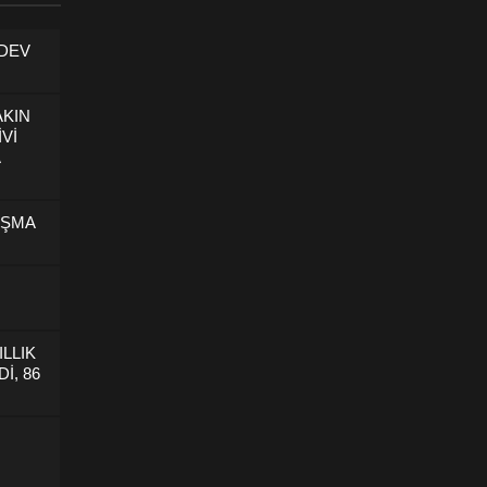
 DEV
AKIN
İVİ
U
IŞMA
ILLIK
İ, 86