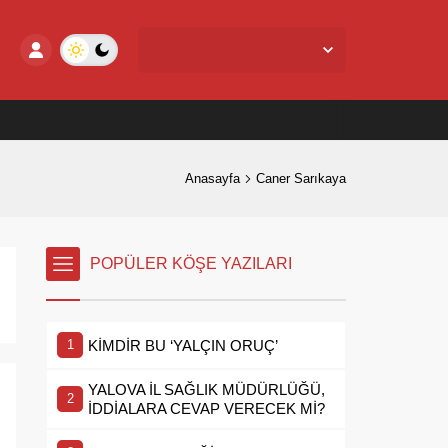
Yalova Merkez,
25
°C
Açık
Anasayfa
Caner Sarıkaya
POPÜLER KÖŞE YAZILARI
KİMDİR BU ‘YALÇIN ORUÇ’
YALOVA İL SAĞLIK MÜDÜRLÜĞÜ,
İDDİALARA CEVAP VERECEK Mİ?