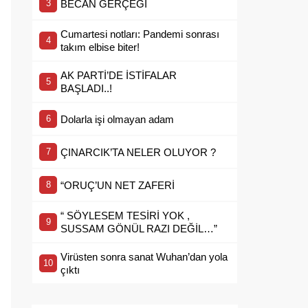
BECAN GERÇEĞİ
Cumartesi notları: Pandemi sonrası
takım elbise biter!
AK PARTİ’DE İSTİFALAR
BAŞLADI..!
Dolarla işi olmayan adam
ÇINARCIK’TA NELER OLUYOR ?
“ORUÇ’UN NET ZAFERİ
“ SÖYLESEM TESİRİ YOK ,
SUSSAM GÖNÜL RAZI DEĞİL…”
Virüsten sonra sanat Wuhan’dan yola
çıktı