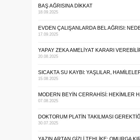
BAŞ AĞRISINA DİKKAT
18.09.2025
EVDEN ÇALIŞANLARDA BEL AĞRISI: NEDE
17.09.2025
YAPAY ZEKA AMELİYAT KARARI VEREBİLİR
20.08.2025
SICAKTA SU KAYBI: YAŞLILAR, HAMİLELE
15.08.2025
MODERN BEYİN CERRAHİSİ: HEKİMLER H
07.08.2025
DOKTORUM PLATİN TAKILMASI GEREKTİĞ
30.07.2025
YAZIN ARTAN GİZLİ TEHLİKE: OMURGA KIR