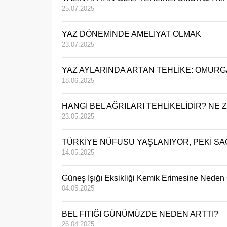
25.07.2025
YAZ DÖNEMİNDE AMELİYAT OLMAK
23.07.2025
YAZ AYLARINDA ARTAN TEHLİKE: OMURGA
18.06.2025
HANGİ BEL AĞRILARI TEHLİKELİDİR? NE 
23.05.2025
TÜRKİYE NÜFUSU YAŞLANIYOR, PEKİ SAĞ
14.05.2025
Güneş Işığı Eksikliği Kemik Erimesine Neden 
04.05.2025
BEL FITIĞI GÜNÜMÜZDE NEDEN ARTTI?
26.04.2025