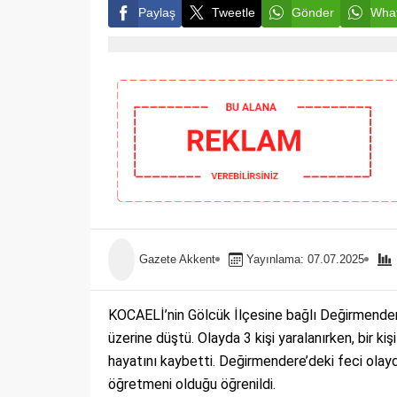
Paylaş
Tweetle
Gönder
What
Gazete Akkent
Yayınlama: 07.07.2025
KOCAELİ’nin Gölcük İlçesine bağlı Değirmendere’
üzerine düştü. Olayda 3 kişi yaralanırken, bir ki
hayatını kaybetti. Değirmendere’deki feci olay
öğretmeni olduğu öğrenildi.