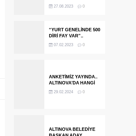
OLMAYA DEVAM
27.08.2023
0
EDECEĞİZ’
“YURT GENELİNDE 500
DİRİ FAY VAR”..
ALTINOVA VE
07.02.2023
0
ÇINARCIK..
ANKETİMİZ YAYINDA..
ALTINOVA’DA HANGİ
İSMİ BELEDİYE
29.02.2024
0
BAŞKANI OLARAK
GÖRMEK İSTERSİNİZ?
ALTINOVA BELEDİYE
BAŞKAN ADAY