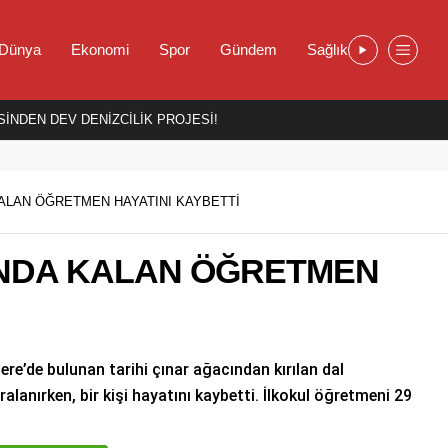
Dünya
Ekonomi
Spor
Gündem
Sağlık
İNDEN DEV DENİZCİLİK PROJESİ!
KALAN ÖĞRETMEN HAYATINI KAYBETTİ
INDA KALAN ÖĞRETMEN
re’de bulunan tarihi çınar ağacından kırılan dal
alanırken, bir kişi hayatını kaybetti. İlkokul öğretmeni 29