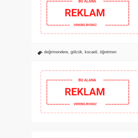
değirmendere
,
gölcük
,
kocaeli
,
öğretmen