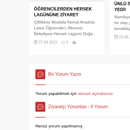
ÜNLÜ İ
etkilediğini belirterek Karamürsel
Birol Ba
ÖĞRENCİLERDEN HERSEK
YEDİ!
Belediyesi'nden erken ve etkili
Karabaca
LAGÜNÜNE ZİYARET
mücadele talebinde bulundu.
Bayrakta
Namibya'
Çiftlikköy Mustafa Kemal Anadolu
bir olay
Lisesi Öğrencileri, Altınova
konaklay
Belediyesi Hersek Lagünü Doğa
insanı B
03.06
Eğitim Merkezi ve Engelsiz Kuş
saatleri
27.04.2023
0
Gözlem Kulesi ile Altınova
sonucu f
Belediyesi Engelsiz Tıbbi Aromatik
kaybetti
Bitkiler Bahçesi’ni ziyaret ettiler.
kampında
Bilgi aldılar Öğrencilere; Altınova
Bernd Ke
Belediyesi Kuş Gözlemcisi Fatih
aslan sal
Bir Yorum Yazın
Bülbül ve Altınova Belediyesi
Hersek Engelsiz Tıbbi Aromatik
Bitkiler Bahçesi Görevlisi Alihan
Sevinç tarafından...
Yorum yapabilmek için
oturum açmalısınız
.
Ziyaretçi Yorumları - 0 Yorum
Henüz yorum yapılmamış.