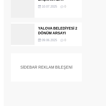
ADAYIYDI CİNAYETTEN
10.07.2025
0
MÜEBBET ALDI FİRAR
ETTİ.!
YALOVA BELEDİYESİ 2
DÖNÜM ARSAYI
SATIYOR
09.06.2025
0
SİDEBAR REKLAM BİLEŞENİ