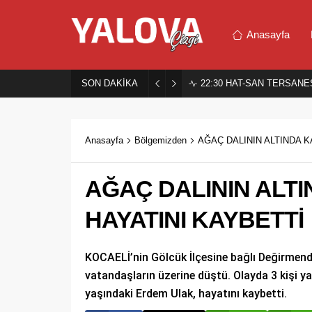
Anasayfa
SON DAKİKA
22:30
HAT-SAN TERSANES
Anasayfa
Bölgemizden
AĞAÇ DALININ ALTINDA 
AĞAÇ DALININ ALT
HAYATINI KAYBETTİ
KOCAELİ’nin Gölcük İlçesine bağlı Değirmende
vatandaşların üzerine düştü. Olayda 3 kişi yar
yaşındaki Erdem Ulak, hayatını kaybetti.