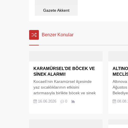
Gazete Akkent
Benzer Konular
KARAMÜRSEL’DE BÖCEK VE
ALTIN
SİNEK ALARMI!
MECLİ
Kocaeli'nin Karamürsel ilçesinde
Altınova
yaz sıcaklıklarının etkisini
Ağustos 
artırmasıyla birlikte böcek ve sinek
Belediye
yoğunluğunda dikkat çekici bir artış
başkanl
16.06.2026
0
08.08
yaşanmaya başladı. İlçenin farklı
Belediye
mahallelerinde yaşayan
başkanlı
vatandaşlar, özellikle akşam
Ağustos 
saatlerinde artan sinek ve haşere
gündem m
sorununun günlük yaşamı olumsuz
Meclis Üy