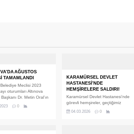
OVA’DA AĞUSTOS
KARAMÜRSEL DEVLET
Sİ TAMAMLANDI
HASTANESİ’NDE
 Belediye Meclisi 2023
HEMŞİRELERE SALDIRI!
ayı oturumları Altınova
Karamürsel Devlet Hastanesi’nde
 Başkanı Dr. Metin Oral’ın
görevli hemşireler, geçtiğimiz
ığında tamamlandı.
.2023
0
günlerde bir hasta yakınının fiili
 Başkanı Dr. Metin Oral’ın
04.03.2026
0
saldırısına uğradı. Sağlık
ğında yapılan 2023
camiasında büyük üzüntü ve
meclis toplantısında
tepkiye yol açan olayın ardından
addeleri ele alındı.
Sağlık-Sen Kocaeli Şube Başkanı
eleri; Fevzi Arıcı, Bilal Ok,