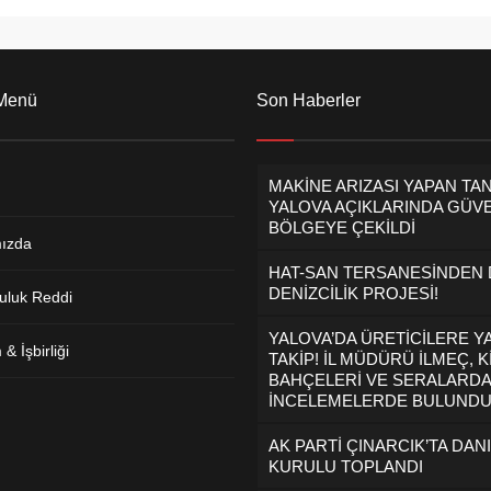
 Menü
Son Haberler
MAKİNE ARIZASI YAPAN TA
YALOVA AÇIKLARINDA GÜVE
BÖLGEYE ÇEKİLDİ
ızda
HAT-SAN TERSANESİNDEN
DENİZCİLİK PROJESİ!
uluk Reddi
YALOVA’DA ÜRETİCİLERE Y
& İşbirliği
TAKİP! İL MÜDÜRÜ İLMEÇ, K
BAHÇELERİ VE SERALARDA
İNCELEMELERDE BULUND
AK PARTİ ÇINARCIK’TA DAN
KURULU TOPLANDI