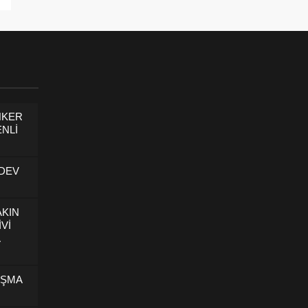
NKER
NLİ
 DEV
AKIN
İVİ
U
IŞMA