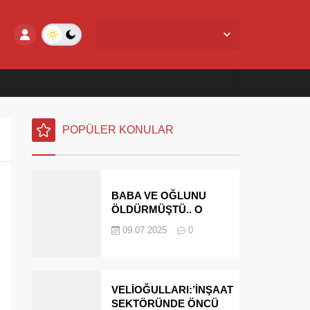
Yalova Merkez,
29
°C
Açık
POPÜLER KONULAR
BABA VE OĞLUNU
ÖLDÜRMÜŞTÜ.. O
PARAYI YASAL
09.07.2025
0
MİRASÇILARI
ÖDEYECEK
VELİOĞULLARI:’İNŞAAT
SEKTÖRÜNDE ÖNCÜ