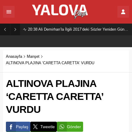
20:38
Ali Demirhan’la İlgili 2017’deki Sözler Yeniden Gündemde
Anasayfa
Manşet
ALTINOVA PLAJINA ‘CARETTA CARETTA’ VURDU
ALTINOVA PLAJINA
‘CARETTA CARETTA’
VURDU
Paylaş
Tweetle
Gönder