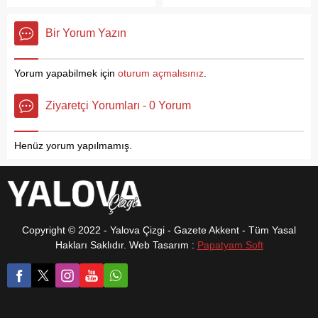
gerçekleşecek olan seçimde
Mahallelerinde
gerçekleştirdi. Bakan
AK Parti’nin...
gerçekleştirdiği ‘Mahalle
Özhaseki’yi Yalova’da Ak
Bir Yorum Yazın
Toplantılarını’ tamamladı.
Parti Yalova İl Başkanı Umut
Vatandaşla yakın ilişkiler
Güçlü AK Parti Yalova
kurmaya devam eden ve
Milletvekilleri Ahmet
Yorum yapabilmek için
oturum açmalısınız
.
mahalle toplantılarına
Büyükgümüş ve Meliha
meclis üyeleri, belediye
Akyol ile Yalova Belediye
Ziyaretçi Yorumları - 0 Yorum
birim amirleriyle katılım
Başkanı Mustafa Tutuk ve İl
sağlayan Altınova Belediye
Genel meclis Başkanı
Başkanı Yasemin Fazlaca,’’
Hasan Soygüzel karşıladı.
Henüz yorum yapılmamış.
İlçemiz genelinde Hürriyet,
Yalova...
Cumhuriyet ve Hersek
mahallelerimizde mahalle
toplantılarımızı tamamladık.
Vatandaşlarımızın talep ve
şikâyetlerini not...
Copyright © 2022 - Yalova Çizgi - Gazete Akkent - Tüm Yasal
Hakları Saklıdır. Web Tasarım :
Papatyam Soft