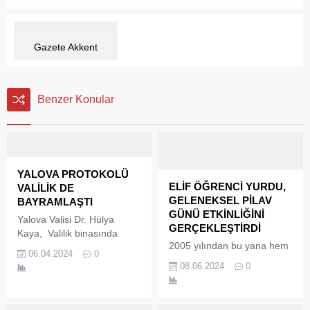
Gazete Akkent
Benzer Konular
YALOVA PROTOKOLÜ
ELİF ÖĞRENCİ YURDU,
VALİLİK DE
GELENEKSEL PİLAV
BAYRAMLAŞTI
GÜNÜ ETKİNLİĞİNİ
Yalova Valisi Dr. Hülya
GERÇEKLEŞTİRDİ
Kaya, Valilik binasında
2005 yılından bu yana hem
Yalova İl Protokolüyle
06.04.2024
0
erkek hem de kız öğrenciler
bayramlaştı. Ramazan
08.06.2024
0
için konaklama hizmeti
Bayramı nedeniyle resmi
veren Elif Öğrenci Yurtları,
kurumların tatile girmesi
geleneksel hale gelen pilav
nedeniyle tebrikleri kabul