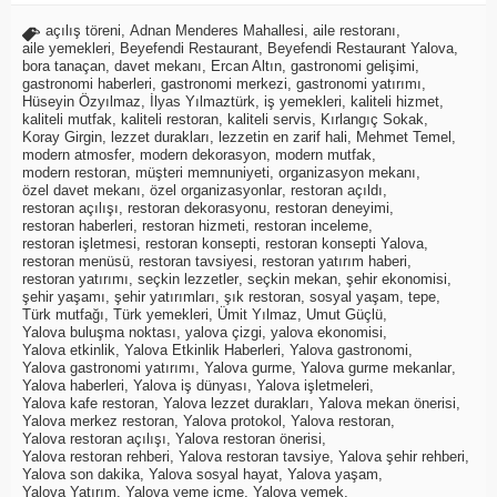
açılış töreni
,
Adnan Menderes Mahallesi
,
aile restoranı
,
aile yemekleri
,
Beyefendi Restaurant
,
Beyefendi Restaurant Yalova
,
bora tanaçan
,
davet mekanı
,
Ercan Altın
,
gastronomi gelişimi
,
gastronomi haberleri
,
gastronomi merkezi
,
gastronomi yatırımı
,
Hüseyin Özyılmaz
,
İlyas Yılmaztürk
,
iş yemekleri
,
kaliteli hizmet
,
kaliteli mutfak
,
kaliteli restoran
,
kaliteli servis
,
Kırlangıç Sokak
,
Koray Girgin
,
lezzet durakları
,
lezzetin en zarif hali
,
Mehmet Temel
,
modern atmosfer
,
modern dekorasyon
,
modern mutfak
,
modern restoran
,
müşteri memnuniyeti
,
organizasyon mekanı
,
özel davet mekanı
,
özel organizasyonlar
,
restoran açıldı
,
restoran açılışı
,
restoran dekorasyonu
,
restoran deneyimi
,
restoran haberleri
,
restoran hizmeti
,
restoran inceleme
,
restoran işletmesi
,
restoran konsepti
,
restoran konsepti Yalova
,
restoran menüsü
,
restoran tavsiyesi
,
restoran yatırım haberi
,
restoran yatırımı
,
seçkin lezzetler
,
seçkin mekan
,
şehir ekonomisi
,
şehir yaşamı
,
şehir yatırımları
,
şık restoran
,
sosyal yaşam
,
tepe
,
Türk mutfağı
,
Türk yemekleri
,
Ümit Yılmaz
,
Umut Güçlü
,
Yalova buluşma noktası
,
yalova çizgi
,
yalova ekonomisi
,
Yalova etkinlik
,
Yalova Etkinlik Haberleri
,
Yalova gastronomi
,
Yalova gastronomi yatırımı
,
Yalova gurme
,
Yalova gurme mekanlar
,
Yalova haberleri
,
Yalova iş dünyası
,
Yalova işletmeleri
,
Yalova kafe restoran
,
Yalova lezzet durakları
,
Yalova mekan önerisi
,
Yalova merkez restoran
,
Yalova protokol
,
Yalova restoran
,
Yalova restoran açılışı
,
Yalova restoran önerisi
,
Yalova restoran rehberi
,
Yalova restoran tavsiye
,
Yalova şehir rehberi
,
Yalova son dakika
,
Yalova sosyal hayat
,
Yalova yaşam
,
Yalova Yatırım
,
Yalova yeme içme
,
Yalova yemek
,