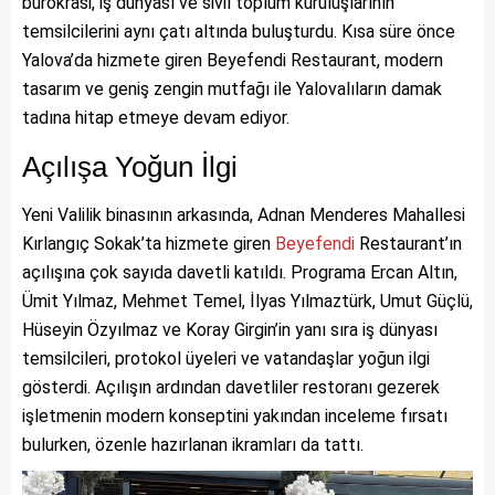
bürokrasi, iş dünyası ve sivil toplum kuruluşlarının
temsilcilerini aynı çatı altında buluşturdu. Kısa süre önce
Yalova’da hizmete giren Beyefendi Restaurant, modern
tasarım ve geniş zengin mutfağı ile Yalovalıların damak
tadına hitap etmeye devam ediyor.
Açılışa Yoğun İlgi
Yeni Valilik binasının arkasında, Adnan Menderes Mahallesi
Kırlangıç Sokak’ta hizmete giren
Beyefendi
Restaurant’ın
açılışına çok sayıda davetli katıldı. Programa Ercan Altın,
Ümit Yılmaz, Mehmet Temel, İlyas Yılmaztürk, Umut Güçlü,
Hüseyin Özyılmaz ve Koray Girgin’in yanı sıra iş dünyası
temsilcileri, protokol üyeleri ve vatandaşlar yoğun ilgi
gösterdi. Açılışın ardından davetliler restoranı gezerek
işletmenin modern konseptini yakından inceleme fırsatı
bulurken, özenle hazırlanan ikramları da tattı.