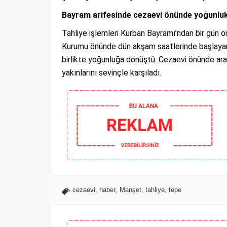
Bayram arifesinde cezaevi önünde yoğunluk
Tahliye işlemleri Kurban Bayramı’ndan bir gün 
Kurumu önünde dün akşam saatlerinde başlayan 
birlikte yoğunluğa dönüştü. Cezaevi önünde araçl
yakınlarını sevinçle karşıladı.
cezaevi
,
haber
,
Manşet
,
tahliye
,
tepe