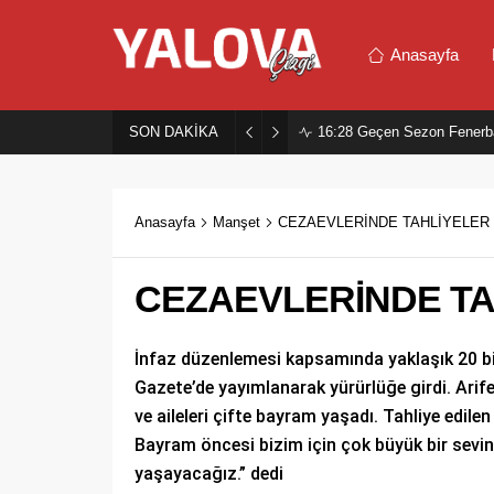
Anasayfa
SON DAKİKA
16:28
Geçen Sezon Fenerb
Anasayfa
Manşet
CEZAEVLERİNDE TAHLİYELER 
CEZAEVLERİNDE TA
İnfaz düzenlemesi kapsamında yaklaşık 20 b
Gazete’de yayımlanarak yürürlüğe girdi. Arif
ve aileleri çifte bayram yaşadı. Tahliye edi
Bayram öncesi bizim için çok büyük bir sevin
yaşayacağız.” dedi