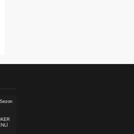
ı
 Sezon
NKER
NLİ