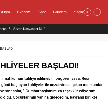
Dünya
Ekonomi
Spor
Gündem
Sağlık
ahçe, Bu Sezon Konyaspor Mu?
BAŞLADI!
HLİYELER BAŞLADI!
in mahkûmun tahliye edilmesini öngören yasa, Resmî
e günü başlayan tahliyeler ile cezaevinden çıkan mahkumlar
len vatandaşlar, ” Cumhurbaşkanımıza teşekkür ediyorum.
ç oldu. Çocuklarımın yanına gideceğim, bayramı birlikte