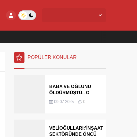
Yalova Merkez,
27
°C
Açık
POPÜLER KONULAR
BABA VE OĞLUNU
ÖLDÜRMÜŞTÜ.. O
PARAYI YASAL
09.07.2025
0
MİRASÇILARI
ÖDEYECEK
VELİOĞULLARI:’İNŞAAT
SEKTÖRÜNDE ÖNCÜ