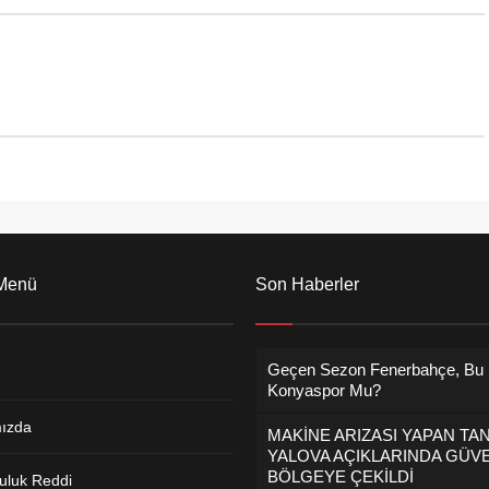
B Başkanları, yapılan
Adnan Menderes Mahallesi Muhtar
evindirici olduğunu
Hüseyin Uygun’a,...
er. Bu anlamda...
 Menü
Son Haberler
Geçen Sezon Fenerbahçe, Bu
Konyaspor Mu?
ızda
MAKİNE ARIZASI YAPAN TA
YALOVA AÇIKLARINDA GÜVE
BÖLGEYE ÇEKİLDİ
uluk Reddi