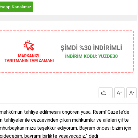
sapp Kanalımız
A
+
A
-
 mahkûmun tahliye edilmesini öngören yasa, Resmî Gazete’de
n tahliyeler ile cezaevinden çıkan mahkumlar ve aileleri çifte
Cumhurbaşkanımıza teşekkür ediyorum. Bayram öncesi bizim için
gideceğim, bayramı birlikte yaşayacağız.” dedi