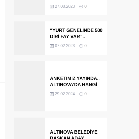
OLMAYA DEVAM
27.08.2023
0
EDECEĞİZ’
“YURT GENELİNDE 500
DİRİ FAY VAR”..
ALTINOVA VE
07.02.2023
0
ÇINARCIK..
ANKETİMİZ YAYINDA..
ALTINOVA’DA HANGİ
İSMİ BELEDİYE
29.02.2024
0
BAŞKANI OLARAK
GÖRMEK İSTERSİNİZ?
ALTINOVA BELEDİYE
BAŞKAN ADAY