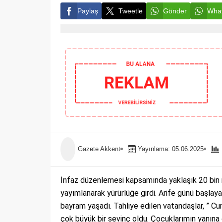
Paylaş
Tweetle
Gönder
What
Gazete Akkent
Yayınlama: 05.06.2025
İnfaz düzenlemesi kapsamında yaklaşık 20 bin
yayımlanarak yürürlüğe girdi. Arife günü başlaya
bayram yaşadı. Tahliye edilen vatandaşlar, ” 
çok büyük bir sevinç oldu. Çocuklarımın yanına 