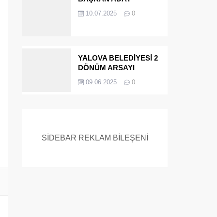
ADAYIYDI CİNAYETTEN
10.07.2025
0
MÜEBBET ALDI FİRAR
ETTİ.!
YALOVA BELEDİYESİ 2
DÖNÜM ARSAYI
SATIYOR
09.06.2025
0
SİDEBAR REKLAM BİLEŞENİ