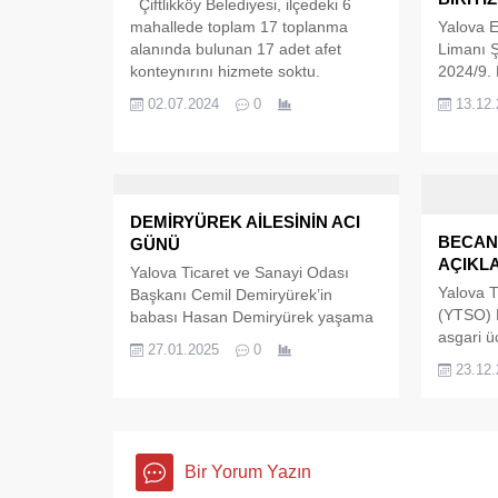
Çiftlikköy Belediyesi, ilçedeki 6
mahallede toplam 17 toplanma
Yalova 
alanında bulunan 17 adet afet
Limanı 
konteynırını hizmete soktu.
2024/9.
Çiftlikköy Belediye Başkanı Adil
Temel Eğ
02.07.2024
0
13.12
Yele, içinde olası bir afet anında ani
tamamlay
müdahalede kullanılacak
töreni d
malzemelerin yer aldığı
“Yalova 3
konteynerlarla afete hazır bir
bu gemi
Çiftlikköy oluşturmak istediklerini
açabilec
DEMİRYÜREK AİLESİNİN ACI
söyledi. Çiftlikköy Belediyesi, başta
olan, kab
BECAN
GÜNÜ
deprem olmak üzere çeşitli afetlere
yetişmiş
AÇIKL
karşı...
kıymetli 
Yalova Ticaret ve Sanayi Odası
Yalova T
Yalova 
Başkanı Cemil Demiryürek’in
(YTSO) 
Limanı 
babası Hasan Demiryürek yaşama
asgari ü
gözlerini yumdu. İlimizin en önemli
27.01.2025
0
kesim aç
kurumlarının başında gelen Yalova
23.12
olduğunu
Ticaret ve Sanayi Odası’nın
zammın 
Yönetim Kurulu Başkanı Cemil
vereceği
Demiryürek en acılı günlerinden
gerektiği
birini yaşadı. Başkan Demiryürek’in
yapılan
Bir Yorum Yazın
80 yaşındaki babası Hasan
değerle
Demiryürek geçirdiği bir rahatsızlık