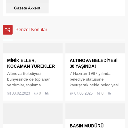
Gazete Akkent
Benzer Konular
MİNİK ELLER,
ALTINOVA BELEDİYESİ
KOCAMAN YÜREKLER
38 YAŞINDA!
Altınova Belediyesi
7 Haziran 1987 yılında
bünyesinde de toplanan
belediye statüsüne
yardımlar, toplama
kavuşarak belde belediyesi
merkezlerinden bölgeye
olan, 6 Haziran 1995
08.02.2023
0
07.06.2025
0
gönderiliyor. Altınova
tarihinde de bakanlar kurulu
Belediye binasında içimizi
kararıyla ilçe statüsüne
ısıtan görüntüler geliyor.
kavuşan Altınova Belediyesi,
Yardım kolilerini, Rüzgar ve
38 yaşına girdi. Altınova
Çınar isimli kocaman yürekli
Belediyesi’nin 38. Kuruluş
çocuklarımız, deprem
Yılını kutladığını ifade eden
BASIN MÜDÜRÜ