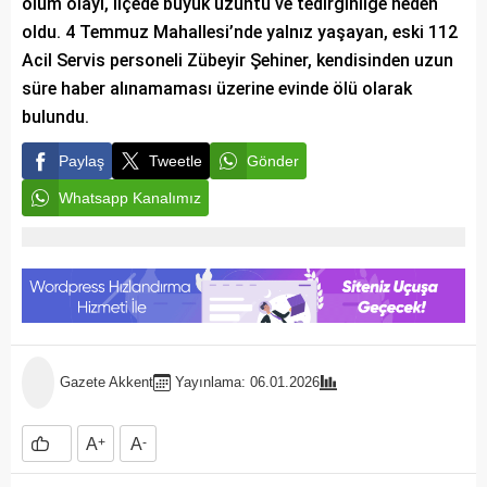
ölüm olayı, ilçede büyük üzüntü ve tedirginliğe neden
oldu. 4 Temmuz Mahallesi’nde yalnız yaşayan, eski 112
Acil Servis personeli Zübeyir Şehiner, kendisinden uzun
süre haber alınamaması üzerine evinde ölü olarak
bulundu.
Paylaş
Tweetle
Gönder
Whatsapp Kanalımız
Gazete Akkent
Yayınlama: 06.01.2026
A
+
A
-