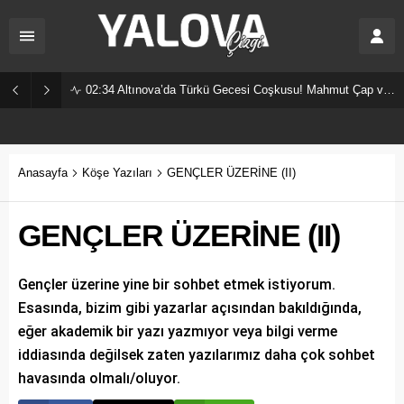
02:34
Altınova’da Türkü Gecesi Coşkusu! Mahmut Çap ve Ekibi Vatandaşları Buluşturdu
Anasayfa
Köşe Yazıları
GENÇLER ÜZERİNE (II)
GENÇLER ÜZERİNE (II)
Gençler üzerine yine bir sohbet etmek istiyorum.
Esasında, bizim gibi yazarlar açısından bakıldığında,
eğer akademik bir yazı yazmıyor veya bilgi verme
iddiasında değilsek zaten yazılarımız daha çok sohbet
havasında olmalı/oluyor.