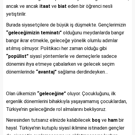
ancak ve ancak
itaat
ve
biat
eden bir öğrenci nesli
yetiştirilir.
Burada siyasetçilere de büyük iş düşmekte. Gençlerimizin
“geleceğimizin teminatı”
olduğunu meydanlarda bangır
bangır ikrar etmekle, geleceğe yönelik olumlu adımlar
atılmış olmuyor. Politikacı her zaman olduğu gibi
“popülist”
siyasî yöntemlerle ve demeçlerle sadece
dönemini ihya etmeye çabalarken ve gelecek seçim
dönemlerinde
“avantaj”
sağlama derdindeyken…
Olan ülkemizin
“geleceğine”
oluyor. Çocukluğunu, ilk
ergenlik dönemlerini bihakkıyla yaşayamamış çocuklardan,
Türkiye’nin geleceğinde rol almalarını bekliyoruz.
Neresinden tutsanız elinizde kalabilecek
boş
ve
ham
bir
hayal. Türkiye’nin kutuplu siyasî iklimine istinaden gençler