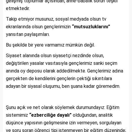
gelişmiş toplumlar açısından, anne-babalık sorun teşkil
etmektedir.
Takip etmiyor musunuz, sosyal medyada olsun tv
ekranlarında olsun gençlerimizin
“mutsuzluklarını”
yansıtan paylaşımları.
Bu şekilde bir yere varmamız mümkün değil.
Siyaset alanında olsun siyasetçi nezdinde olsun,
değiştirilen yasalar vasıtasıyla gençlerimiz sanki seçim
anında oy deposu olarak addedilmekte. Gençlerimiz adına
gerçekten de kendilerini gençlerin çektiği sıkıntılara
adayan bir siyasal oluşumu, ben şuana kadar göremedim.
Şunu açık ve net olarak söylemek durumundayız: Eğitim
sistemimiz
“ezberciliğe dayalı”
olduğundan, analitik
düşünce yapısının gelişmesine izin vermeyen, sorgulayan
ve soru soran öğrenci tipi istenmeyen bir eğitim düzeninde;