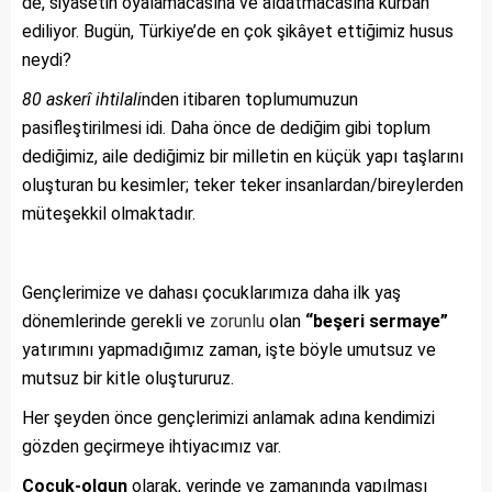
de, siyasetin oyalamacasına ve aldatmacasına kurban
ediliyor. Bugün, Türkiye’de en çok şikâyet ettiğimiz husus
neydi?
80 askerî ihtilali
nden itibaren toplumumuzun
pasifleştirilmesi idi. Daha önce de dediğim gibi toplum
dediğimiz, aile dediğimiz bir milletin en küçük yapı taşlarını
oluşturan bu kesimler; teker teker insanlardan/bireylerden
müteşekkil olmaktadır.
Gençlerimize ve dahası çocuklarımıza daha ilk yaş
dönemlerinde gerekli ve
zorunlu
olan
“beşeri sermaye”
yatırımını yapmadığımız zaman, işte böyle umutsuz ve
mutsuz bir kitle oluştururuz.
Her şeyden önce gençlerimizi anlamak adına kendimizi
gözden geçirmeye ihtiyacımız var.
Çocuk-olgun
olarak, yerinde ve zamanında yapılması