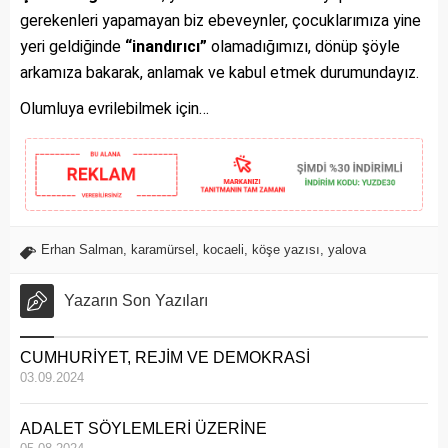
gerekenleri yapamayan biz ebeveynler, çocuklarımıza yine
yeri geldiğinde
“inandırıcı”
olamadığımızı, dönüp şöyle
arkamıza bakarak, anlamak ve kabul etmek durumundayız.
Olumluya evrilebilmek için…
Erhan Salman
,
karamürsel
,
kocaeli
,
köşe yazısı
,
yalova
Yazarın Son Yazıları
CUMHURİYET, REJİM VE DEMOKRASİ
03.09.2024
ADALET SÖYLEMLERİ ÜZERİNE