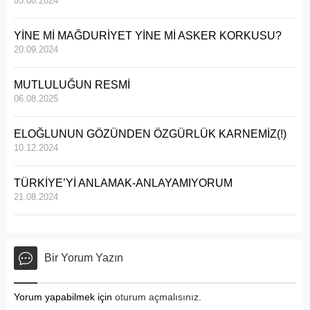
05.08.2024
YİNE Mİ MAĞDURİYET YİNE Mİ ASKER KORKUSU?
20.09.2024
MUTLULUĞUN RESMİ
06.08.2025
ELOĞLUNUN GÖZÜNDEN ÖZGÜRLÜK KARNEMİZ(!)
10.12.2024
TÜRKİYE’Yİ ANLAMAK-ANLAYAMIYORUM
21.08.2024
Bir Yorum Yazın
Yorum yapabilmek için
oturum açmalısınız
.