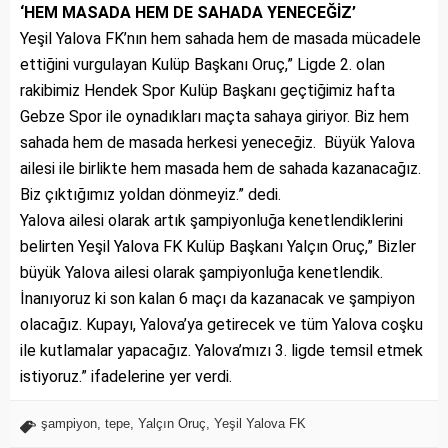
‘HEM MASADA HEM DE SAHADA YENECEĞİZ’
Yeşil Yalova FK’nın hem sahada hem de masada mücadele
ettiğini vurgulayan Kulüp Başkanı Oruç,” Ligde 2. olan
rakibimiz Hendek Spor Kulüp Başkanı geçtiğimiz hafta
Gebze Spor ile oynadıkları maçta sahaya giriyor. Biz hem
sahada hem de masada herkesi yeneceğiz. Büyük Yalova
ailesi ile birlikte hem masada hem de sahada kazanacağız.
Biz çıktığımız yoldan dönmeyiz.” dedi.
Yalova ailesi olarak artık şampiyonluğa kenetlendiklerini
belirten Yeşil Yalova FK Kulüp Başkanı Yalçın Oruç,” Bizler
büyük Yalova ailesi olarak şampiyonluğa kenetlendik.
İnanıyoruz ki son kalan 6 maçı da kazanacak ve şampiyon
olacağız. Kupayı, Yalova’ya getirecek ve tüm Yalova coşku
ile kutlamalar yapacağız. Yalova’mızı 3. ligde temsil etmek
istiyoruz.” ifadelerine yer verdi.
şampiyon
,
tepe
,
Yalçın Oruç
,
Yeşil Yalova FK