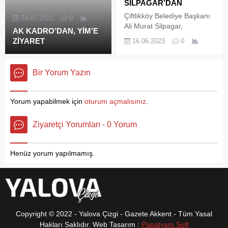
SİLPAGAR’DAN
önünden başladı.
yaşamanın gururunu
Çiftlikköy Belediye Başkanı
24.07.2022
0
yaşadıklarını belirten çiftçi
Ali Murat Silpagar,
AK KADRO’DAN, YİM’E
Seçkin Birgin,’’ Subaşı
Çiftlikköy’deki öğrencilerin
ZİYARET
Beldemiz ilimizin en...
16.06.2023
0
karne törenine katılarak
karne heyecanlarını
paylaştı. Şehit Becarettin
Bir Yorum Yazın
Özgür İlkokulu’nda
gerçekleştirilen karne
törenine Çiftlikköy Belediye
Yorum yapabilmek için
oturum açmalısınız
.
Başkanı Ali Murat
Silpagar’ın yanı sıra
Ziyaretçi Yorumları - 0 Yorum
Çiftlikköy Kaymakamı Ömer
Bilgin, İlçe Milli Eğitim
Müdürü Muhammed Beşir
Henüz yorum yapılmamış.
ve İlçe Halk Eğitim Müdürü
Zekeriya Yayla da katıldı.
Çiftlikköy’de...
Copyright © 2022 - Yalova Çizgi - Gazete Akkent - Tüm Yasal
Hakları Saklıdır. Web Tasarım :
Papatyam Soft