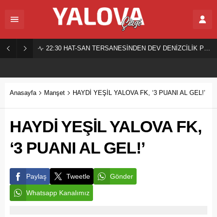
22:30
HAT-SAN TERSANESİNDEN DEV DENİZCİLİK PROJESİ!
Anasayfa
Manşet
HAYDİ YEŞİL YALOVA FK, ‘3 PUANI AL GEL!’
HAYDİ YEŞİL YALOVA FK,
‘3 PUANI AL GEL!’
Paylaş
Tweetle
Gönder
Whatsapp Kanalımız