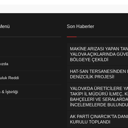
 Menü
Son Haberler
MAKİNE ARIZASI YAPAN TA
YALOVA AÇIKLARINDA GÜVE
BÖLGEYE ÇEKİLDİ
ızda
HAT-SAN TERSANESİNDEN
DENİZCİLİK PROJESİ!
uluk Reddi
YALOVA’DA ÜRETİCİLERE Y
& İşbirliği
TAKİP! İL MÜDÜRÜ İLMEÇ, K
BAHÇELERİ VE SERALARDA
İNCELEMELERDE BULUND
AK PARTİ ÇINARCIK’TA DAN
KURULU TOPLANDI