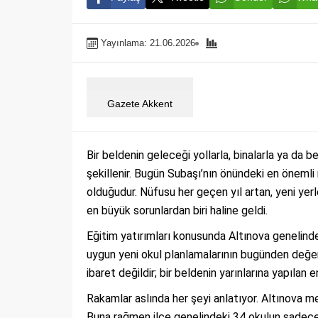
Yayınlama: 21.06.2026
Gazete Akkent
Bir beldenin geleceği yollarla, binalarla ya da 
şekillenir. Bugün Subaşı’nın önündeki en önemli
olduğudur. Nüfusu her geçen yıl artan, yeni ye
en büyük sorunlardan biri haline geldi.
Eğitim yatırımları konusunda Altınova genelinde
uygun yeni okul planlamalarının bugünden değerl
ibaret değildir; bir beldenin yarınlarına yapılan e
Rakamlar aslında her şeyi anlatıyor. Altınova me
Buna rağmen ilçe genelindeki 34 okulun sadece 