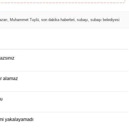
azarı
,
Muhammet Tuylü
,
son dakika haberleri
,
subaşı
,
subaşı belediyesi
azsınız
ar alamaz
du
şimi yakalayamadı