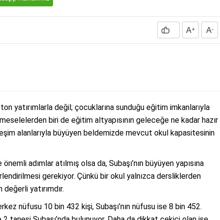
A
+
A
-
beton yatırımlarla değil; çocuklarına sunduğu eğitim imkanlarıyla
 meselelerden biri de eğitim altyapısının geleceğe ne kadar hazır
rleşim alanlarıyla büyüyen beldemizde mevcut okul kapasitesinin
 önemli adımlar atılmış olsa da, Subaşı’nın büyüyen yapısına
endirilmesi gerekiyor. Çünkü bir okul yalnızca dersliklerden
n değerli yatırımdır.
rkez nüfusu 10 bin 432 kişi, Subaşı’nın nüfusu ise 8 bin 452.
2 tanesi Subaşı’nda bulunuyor. Daha da dikkat çekici olan ise