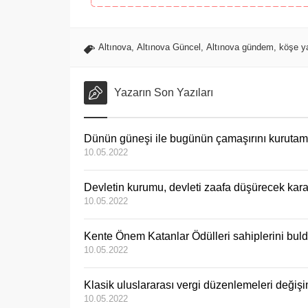
Altınova
,
Altınova Güncel
,
Altınova gündem
,
köşe y
Yazarın Son Yazıları
Dünün güneşi ile bugünün çamaşırını kurutam
10.05.2022
Devletin kurumu, devleti zaafa düşürecek kar
10.05.2022
Kente Önem Katanlar Ödülleri sahiplerini bul
10.05.2022
Klasik uluslararası vergi düzenlemeleri deği
10.05.2022