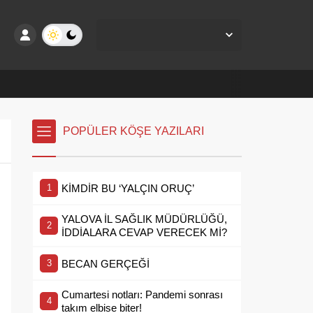
Yalova Merkez,
28
°C
Açık
POPÜLER KÖŞE YAZILARI
KİMDİR BU ‘YALÇIN ORUÇ’
YALOVA İL SAĞLIK MÜDÜRLÜĞÜ,
İDDİALARA CEVAP VERECEK Mİ?
BECAN GERÇEĞİ
Cumartesi notları: Pandemi sonrası
takım elbise biter!