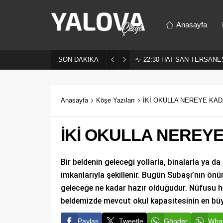
Anasayfa
SON DAKİKA
22:30
HAT-SAN TERSANES
Anasayfa
Köşe Yazıları
İKİ OKULLA NEREYE KA
İKİ OKULLA NEREY
Bir beldenin geleceği yollarla, binalarla ya d
imkanlarıyla şekillenir. Bugün Subaşı’nın önü
geleceğe ne kadar hazır olduğudur. Nüfusu he
beldemizde mevcut okul kapasitesinin en büyü
Paylaş
Tweetle
Gönder
What