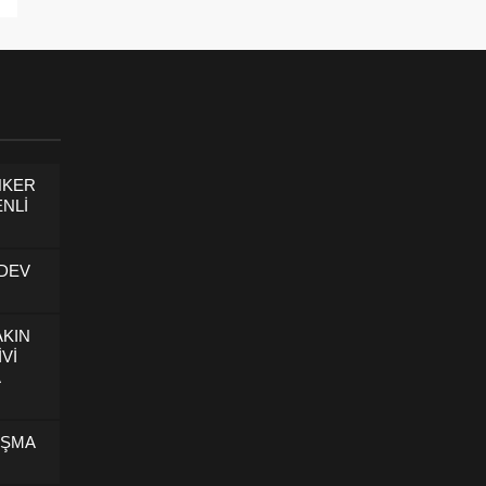
NKER
NLİ
 DEV
AKIN
İVİ
U
IŞMA