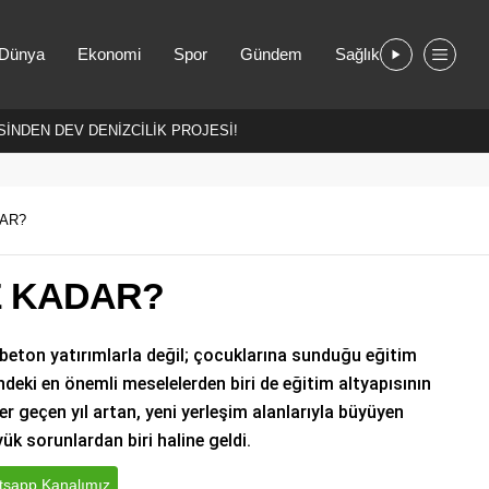
Dünya
Ekonomi
Spor
Gündem
Sağlık
İNDEN DEV DENİZCİLİK PROJESİ!
DAR?
E KADAR?
a beton yatırımlarla değil; çocuklarına sunduğu eğitim
ndeki en önemli meselelerden biri de eğitim altyapısının
r geçen yıl artan, yeni yerleşim alanlarıyla büyüyen
k sorunlardan biri haline geldi.
sapp Kanalımız