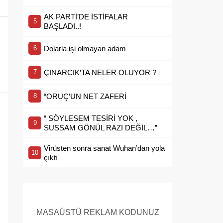
AK PARTİ’DE İSTİFALAR
BAŞLADI..!
Dolarla işi olmayan adam
ÇINARCIK’TA NELER OLUYOR ?
“ORUÇ’UN NET ZAFERİ
“ SÖYLESEM TESİRİ YOK ,
SUSSAM GÖNÜL RAZI DEĞİL…”
Virüsten sonra sanat Wuhan’dan yola
çıktı
MASAÜSTÜ REKLAM KODUNUZ