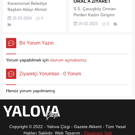
Çiftlikköylüler, kurslara kayıt
ORAL’A ZİYARET
Karamürsel Belediye
yaptırmak için form
S.S. Çavuşköy Orman
Başkan Adayı Ahmet
doldurma sırasına girdiler.
Perileri Kadın Girişimi
Çalık’a, Ankara Büyükşehir
Belediye bünyesinde bu
25.03.2024
0
Üretim ve İşletme
Belediye Başkanı ve Başkan
20.02.2023
0
sezon verilen kursların
Kooperatifi Başkanı Gönül
Adayı Mansur Yavaş video
sayısının arttırıldığını dile
Uysal Erdoğan ve
çekerek destek vereceğini
getiren Çiftlikköy Belediye
arkadaşları, Altınova
açıkladı. Piar çalışmasında
Başkanı Ali...
Bir Yorum Yazın
Belediye başkanı Dr. Metin
Mansur Yavaş’ın sözlerine
Oral’ı ziyaret etti. 2018
Karamürsel halkı ise,’ Değil
yılında yola çıktıklarını ve
Mansur Yavaş CHP Genel
Yorum yapabilmek için
oturum açmalısınız
.
2020 yılında
Başkanı Özgür Özel gelip
kooperatifleştiklerini ifade
video çekse Karamürsel
Ziyaretçi Yorumları - 0 Yorum
eden Çavuşköy Orman
Mesut olacak.’ ifadelerine
Perileri Kadın Girişimi
yer verdiler.
Üretim ve İşletme
Henüz yorum yapılmamış.
Kooperatifi Başkanı Gönül
Uysal Erdoğan, “Son 3
yıldır...
Copyright © 2022 - Yalova Çizgi - Gazete Akkent - Tüm Yasal
Hakları Saklıdır. Web Tasarım :
Papatyam Soft