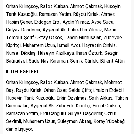
Orhan Kılınçsoy, Rafet Kurban, Ahmet Çakmak, Hüseyin
Tarık Kuzuoğlu, Ramazan Yetim, Rüşdü Kırlak, Ahmet
Haşim Şener, Erdoğan Erol, Aydın Yılmaz, Ayşe Sucu,
Gülyaz Daşdemir, Ayşegül Ak, Fahrettin Yılmaz, Metin
Tombul, Şerif Oktay Özkök, Tahsin Gümüşalan, Zübeyde
Kipritçi, Muharrem Uzun, İsmail Avcı, Hayrettin Ciniviz,
Nursel Dikidaş, Hüseyin Kızılkaya, İhsan Öztürk, Sezgin
Bağıgüzel, Sude Naz Karaman, Semra Gürlek, Bülent Altın
İL DELEGELERİ
Orhan Kılınçsoy, Rafet Kurban, Ahmet Çakmak, Mehmet
Baş, Ruşdu Kırlak, Orhan Özer, Selda Çiftçi, Yalçın Erdebil,
Hüseyin Tarık Kuzuoğlu, Erkin Özyılmaz, Salih Akkuş, Tahsin
Gümüşalan, Ayşegül Ak, Zübeyde Kipritçi, Birgül Görken,
Ramazan Yetim, Erdi Canguru, Gülyaz Daşdemir, Öznur
Sevimli, Muharrem Uzun, Süleyman Aktaş, Koray Yücebağ
dan oluşuyor.