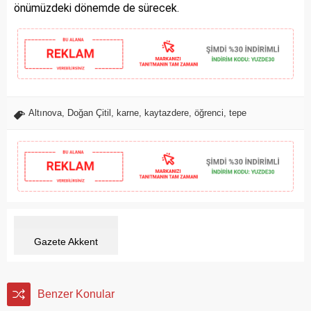
önümüzdeki dönemde de sürecek.
Altınova
,
Doğan Çitil
,
karne
,
kaytazdere
,
öğrenci
,
tepe
Gazete Akkent
Benzer Konular