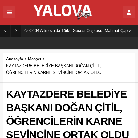
02:34
Altınova’da Türkü Gecesi Coşkusu! Mahmut Çap ve Ekibi Vatandaşları Buluşturdu
Anasayfa
Manşet
KAYTAZDERE BELEDİYE BAŞKANI DOĞAN ÇİTİL,
ÖĞRENCİLERİN KARNE SEVİNCİNE ORTAK OLDU
KAYTAZDERE BELEDİYE
BAŞKANI DOĞAN ÇİTİL,
ÖĞRENCİLERİN KARNE
SEVİNCİNE ORTAK OLDU