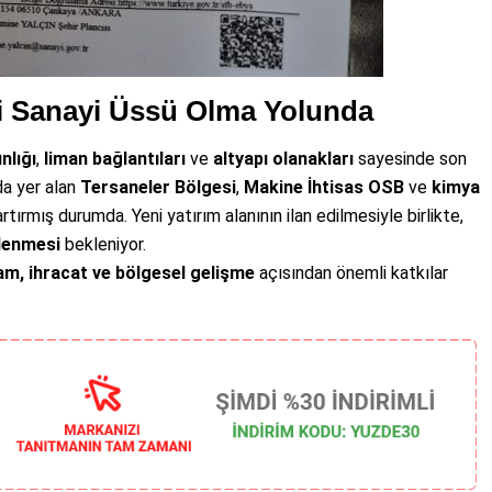
ni Sanayi Üssü Olma Yolunda
ınlığı
,
liman bağlantıları
ve
altyapı olanakları
sayesinde son
’da yer alan
Tersaneler Bölgesi
,
Makine İhtisas OSB
ve
kimya
artırmış durumda. Yeni yatırım alanının ilan edilmesiyle birlikte,
tlenmesi
bekleniyor.
am, ihracat ve bölgesel gelişme
açısından önemli katkılar