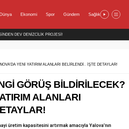
Dünya
Ekonomi
Spor
Gündem
Sağlık
İNDEN DEV DENİZCİLİK PROJESİ!
OVA’DA YENİ YATIRIM ALANLARI BELİRLENDİ.. İŞTE DETAYLAR!
Gİ GÖRÜŞ BİLDİRİLECEK?
YATIRIM ALANLARI
DETAYLAR!
anayi üretim kapasitesini artırmak amacıyla Yalova’nın