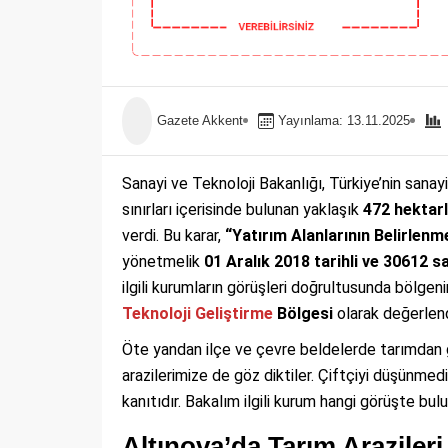
Gazete Akkent
Yayınlama: 13.11.2025
Sanayi ve Teknoloji Bakanlığı, Türkiye’nin sanay
sınırları içerisinde bulunan yaklaşık
472 hektarl
verdi. Bu karar,
“Yatırım Alanlarının Belirlen
yönetmelik
01 Aralık 2018 tarihli ve 30612 s
ilgili kurumların görüşleri doğrultusunda bölgen
Teknoloji
Geliştirme
Bölgesi
olarak değerlendi
Öte yandan ilçe ve çevre beldelerde tarımdan 
arazilerimize de göz diktiler. Çiftçiyi düşünmed
kanıtıdır. Bakalım ilgili kurum hangi görüşte bul
Altınova’da Tarım Arazile