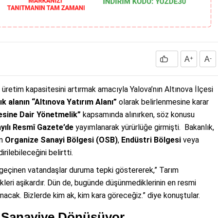
A
+
A
-
i üretim kapasitesini artırmak amacıyla Yalova’nın Altınova İlçesi
ık alanın “Altınova Yatırım Alanı”
olarak belirlenmesine karar
mesine Dair Yönetmelik”
kapsamında alınırken, söz konusu
ayılı Resmî Gazete’de
yayımlanarak yürürlüğe girmişti. Bakanlık,
in
Organize Sanayi Bölgesi (OSB)
,
Endüstri Bölgesi
veya
rilebileceğini belirtti.
geçinen vatandaşlar duruma tepki göstererek,” Tarım
ikleri aşikardır. Dün de, bugünde düşünmediklerinin en resmi
unacak. Bizlerde kim ak, kim kara göreceğiz.” diye konuştular.
ri Sanayiye Dönüşüyor