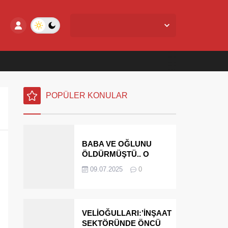
Yalova Merkez,
24
°C
Az Bulutlu
POPÜLER KONULAR
BABA VE OĞLUNU
ÖLDÜRMÜŞTÜ.. O
PARAYI YASAL
09.07.2025
0
MİRASÇILARI
ÖDEYECEK
VELİOĞULLARI:’İNŞAAT
SEKTÖRÜNDE ÖNCÜ