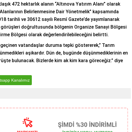
klaşık 472 hektarlık alanın “Altınova Yatırım Alanı” olarak
m Alanlarının Belirlenmesine Dair Yönetmelik” kapsamında
018 tarihli ve 30612 sayılı Resmî Gazete’de yayımlanarak
rın görüşleri doğrultusunda bölgenin Organize Sanayi Bölgesi
rme Bölgesi olarak değerlendirilebileceğini belirtti.
n geçinen vatandaşlar duruma tepki göstererek,” Tarım
üşünmedikleri aşikardır. Dün de, bugünde düşünmediklerinin en
örüşte bulunacak. Bizlerde kim ak kim kara göreceğiz.” diye
sapp Kanalımız