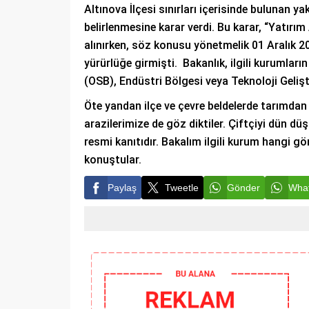
Altınova İlçesi sınırları içerisinde bulunan ya
belirlenmesine karar verdi. Bu karar, “Yatırı
alınırken, söz konusu yönetmelik 01 Aralık 2
yürürlüğe girmişti. Bakanlık, ilgili kurumla
(OSB), Endüstri Bölgesi veya Teknoloji Gelişti
Öte yandan ilçe ve çevre beldelerde tarımda
arazilerimize de göz diktiler. Çiftçiyi dün d
resmi kanıtıdır. Bakalım ilgili kurum hangi g
konuştular.
Paylaş
Tweetle
Gönder
What