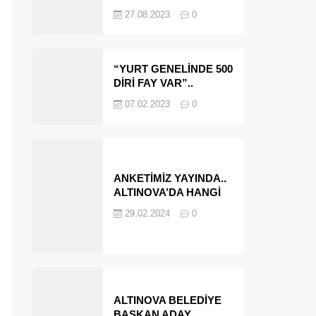
OLMAYA DEVAM
27.08.2023
0
EDECEĞİZ’
“YURT GENELİNDE 500
DİRİ FAY VAR”..
ALTINOVA VE
07.02.2023
0
ÇINARCIK..
ANKETİMİZ YAYINDA..
ALTINOVA’DA HANGİ
İSMİ BELEDİYE
29.02.2024
0
BAŞKANI OLARAK
GÖRMEK İSTERSİNİZ?
ALTINOVA BELEDİYE
BAŞKAN ADAY