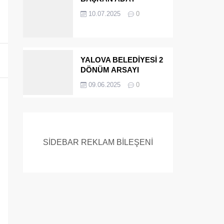
ADAYIYDI CİNAYETTEN
10.07.2025
0
MÜEBBET ALDI FİRAR
ETTİ.!
YALOVA BELEDİYESİ 2
DÖNÜM ARSAYI
SATIYOR
09.06.2025
0
SİDEBAR REKLAM BİLEŞENİ