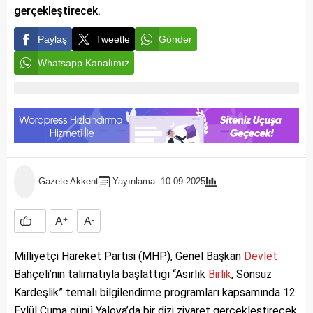
gerçekleştirecek.
Paylaş
Tweetle
Gönder
Whatsapp Kanalımız
Gazete Akkent
Yayınlama: 10.09.2025
A
+
A
-
Milliyetçi Hareket Partisi (MHP), Genel Başkan
Devlet
Bahçeli’nin talimatıyla başlattığı “Asırlık
Birlik
, Sonsuz
Kardeşlik” temalı bilgilendirme programları kapsamında 12
Eylül Cuma günü Yalova’da bir dizi ziyaret gerçekleştirecek.