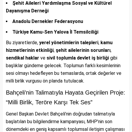
Şehit Aileleri Yardımlaşma Sosyal ve Kültürel
Dayanışma Derneği
Anadolu Dernekler Federasyonu
Türkiye Kamu-Sen Yalova İl Temsilciliği
Bu ziyaretlerde,
yerel yönetimlerin talepleri
,
kamu
hizmetlerinin etkinliği
,
şehit ailelerinin sorunları
,
sendikal haklar
ve
sivil toplumla devlet iş birliği
gibi
başlıklar gündeme gelecek. Toplumun farklı kesimlerinin
sesi olmayı hedefleyen bu temaslarda, ortak değerler ve
milli birlik vurgusu ön planda tutulacak.
Bahçeli’nin Talimatıyla Hayata Geçirilen Proje:
“Milli Birlik, Teröre Karşı Tek Ses”
Genel Başkan Devlet Bahçeli’nin doğrudan talimatıyla
başlatılan bu bilgilendirme kampanyası, MHP’nin son
dönemdeki en geniş kapsamlı toplumsal iletişim çalışması