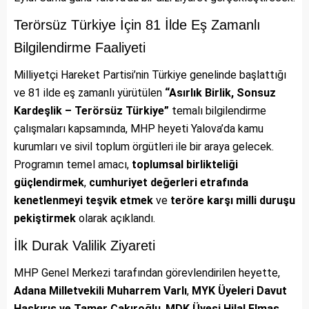
Terörsüz Türkiye İçin 81 İlde Eş Zamanlı
Bilgilendirme Faaliyeti
Milliyetçi Hareket Partisi’nin Türkiye genelinde başlattığı
ve 81 ilde eş zamanlı yürütülen
“Asırlık Birlik, Sonsuz
Kardeşlik – Terörsüz Türkiye”
temalı bilgilendirme
çalışmaları kapsamında, MHP heyeti Yalova’da kamu
kurumları ve sivil toplum örgütleri ile bir araya gelecek.
Programın temel amacı,
toplumsal birlikteliği
güçlendirmek
,
cumhuriyet değerleri etrafında
kenetlenmeyi teşvik etmek
ve
teröre karşı milli duruşu
pekiştirmek
olarak açıklandı.
İlk Durak Valilik Ziyareti
MHP Genel Merkezi tarafından görevlendirilen heyette,
Adana Milletvekili Muharrem Varlı
,
MYK Üyeleri Davut
Haskırış ve Tamer Çakıroğlu
,
MDK Üyesi Hilal Elmas