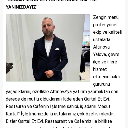
YANINIZDAYIZ’’
Zengin menü,
profesyonel
ekip ve kaliteli
ustalarla
Altınova,
Yalova, çevre
ilçe ve illere
hizmet
etmenin haklı
gururunu
yaşadıklarını, özellikle Altınova’ya yatırım yapmaktan son
derece de mutlu olduklarını ifade eden Qartal Et Evi,
Restauran ve Cafe’nin İşletme sahibi, iş adamı Mesut
Kartal,’’ İşletmemizde ki ustalarımız çok özel isimlerdir.
Bizler Qartal Et Evi, Restaurant ve Cafe’miz ile birlikte