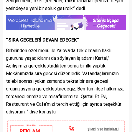
zengin menü, özel içecekler, farklı tatlarla ilçemize deyim
yerindeyse yeni bir soluk getirdik.’’ dedi.
‘’SIRA GECELERİ DEVAM EDECEK’’
Birbirinden özel menü ile Yalova’da tek olmanın haklı
gururunu yaşadıklarını da söyleyen iş adamı Kartal,’’
Açılışımızı gerçekleştirdikten sonra bir ilki yaptık.
Mekânımızda sıra gecesi düzenledik. Vatandaşlarımızın
talebi sonrası yakın zamanda tekrar bir sıra gecesi
organizasyonu gerçekleştireceğiz. Ben tüm ilçe halkımıza,
tersanecilerimize ve misafirlerimize Qartal Et Evi,
Restaurant ve Cafe’mizi tercih ettiği için ayrıca teşekkür
ediyorum. ‘’ diye konuştu.