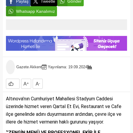
Paylaş
Tweetle
Gönder
Whatsapp Kanalımız
Gazete Akkent
Yayınlama: 19.09.2024
A
+
A
-
Altınova’nın Cumhuriyet Mahallesi Stadyum Caddesi
üzerinde hizmet veren Qartal Et Evi, Restaurant ve Cafe
ilçe genelinde adını duyurmasının ardından, çevre ilçe ve
illere de hizmet vermenin haklı gururunu yaşıyor.
‘’ZENGİN MENÜ VE PROFESYONEL EKİP İLE