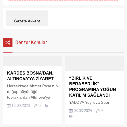
Gazete Akkent
Benzer Konular
KARDEŞ BOSNA’DAN,
“BİRLİK VE
ALTINOVA’YA ZİYARET
BERABERLİK”
Hersekzade Ahmet Paşa’nın
PROGRAMINA YOĞUN
doğup büyüdüğü
KATILIM SAĞLANDI
topraklardan Altınova’ya
YALOVA Yeşilova Spor
gelen Bosna Hersekli
13.09.2023
0
Kulübü tesislerinde
misafirler, ilçede çeşitli
03.03.2024
0
düzenlediği ‘Birlik ve
temaslarda bulundu.
Beraberlik’ gecesinde
Altınova Belediyesi, Bosna-
Cumhuriyet Halk Partisi
Hersek’ten ilçeye gelen