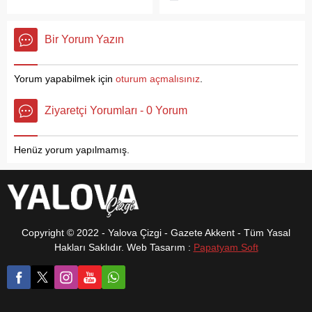
Kurucu Dekanı Prof. Dr.
cezası verilen Nihat Ş.,
Belediye Başkanlığı’na...
sporcular yetiştirileceğini,
Vefik Arıca’nın katılımıyla,
Mersin’deki evinde
sporun...
PUADER ve Afyonkarahisar
gözaltına alınarak
Bir Yorum Yazın
Sağlık Bilimleri
cezaevine teslim edildi. 15
Üniversitesinin ortaklığında
Temmuz 2016 hain darbe
“Afyon Pediatri
girişiminin ardından
Yorum yapabilmek için
oturum açmalısınız
.
Sempozyumu” düzenlendi.
başlatılan operasyonlar
Sempozyuma Yalova
kapsamında aranan ve
Ziyaretçi Yorumları - 0 Yorum
Üniversitesi Tıp Fakültesi
hakkında Yalova 2. Ağır
Kurucu Dekanı ve Rektör
Ceza Mahkemesi tarafından
Yardımcısı Prof. Dr. Vefik
FETÖ/PDY üyeliği
Henüz yorum yapılmamış.
Arıca, Afyonkarahisar Sağlık
suçundan 4 yıl 2...
Bilimleri Üniversitesi
Rektörü Prof. Dr. Nurullah
Okumuş, PUADER
Başkanı...
Copyright © 2022 - Yalova Çizgi - Gazete Akkent - Tüm Yasal
Hakları Saklıdır. Web Tasarım :
Papatyam Soft