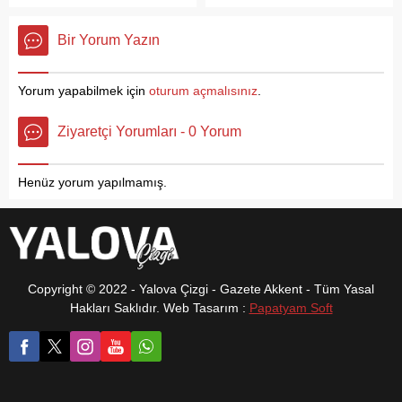
araya geldi.
Başpehlivan Semih Turgut
başarılara imza atmaya
Bir Yorum Yazın
devam ediyor. Antrenörleri
Sencer Sönmez ve Ekrem
Yavuz eşliğinde
Yorum yapabilmek için
oturum açmalısınız
.
müsabakalara hazırlanan
ve yağlı güreş sezonuna
Ziyaretçi Yorumları - 0 Yorum
güzel bir giriş yapan Semih
Turgut; Bodrum/Çömlekçi,
Kütahya/Domaniç
Henüz yorum yapılmamış.
güreşlerinde final yaparak
sezona kürsülerle başladı.
Yalova Belediyesi ve
Başkan Vekili Mustafa Tutuk
adına güreşlere...
Copyright © 2022 - Yalova Çizgi - Gazete Akkent - Tüm Yasal
Hakları Saklıdır. Web Tasarım :
Papatyam Soft