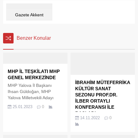
Gazete Akkent
Benzer Konular
MHP İL TEŞKİLATI MHP
GENEL MERKEZİNDE
İBRAHİM MÜTEFERRİKA
MHP Yalova İl Başkanı
KÜLTÜR SANAT
Ihsan Güldoğan, MHP
SEZONU PROF.DR.
Yalova Milletvekili Adayı
İLBER ORTAYLI
Namık Öz, il, ilçe ve belde
25.01.2023
0
KONFERANSI İLE
yöneticileri MHP’li belediye
BAŞLADI
başkanları ve belediye
14.11.2022
0
Yalova Belediyesi, 2022-
meclis üyeleri MHP Genel
2023 “Gelenekten Geleceğe
merkezini ziyaret ederek,
İbrahim Müteferrika Kültür
Genel merkez yöneticileriyle