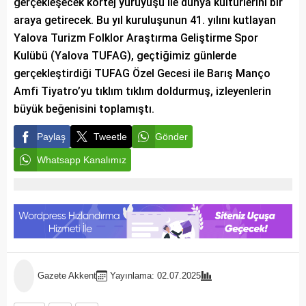
gerçekleşecek kortej yürüyüşü ile dünya kültürlerini bir
araya getirecek. Bu yıl kuruluşunun 41. yılını kutlayan
Yalova Turizm Folklor Araştırma Geliştirme Spor
Kulübü (Yalova TUFAG), geçtiğimiz günlerde
gerçekleştirdiği TUFAG Özel Gecesi ile Barış Manço
Amfi Tiyatro’yu tıklım tıklım doldurmuş, izleyenlerin
büyük beğenisini toplamıştı.
Paylaş
Tweetle
Gönder
Whatsapp Kanalımız
Gazete Akkent
Yayınlama: 02.07.2025