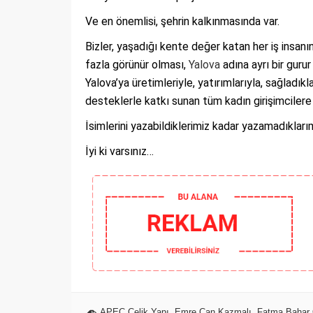
Ve en önemlisi, şehrin kalkınmasında var.
Bizler, yaşadığı kente değer katan her iş insanı
fazla görünür olması,
Yalova
adına ayrı bir gurur
Yalova’ya üretimleriyle, yatırımlarıyla, sağladık
desteklerle katkı sunan tüm kadın girişimcilere
İsimlerini yazabildiklerimiz kadar yazamadıklar
İyi ki varsınız…
APEC Çelik Yapı
,
Emre Can Kazmalı
,
Fatma Bahar