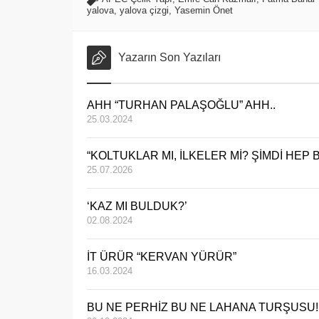
yalova
,
yalova çizgi
,
Yasemin Önet
Yazarın Son Yazıları
AHH “TURHAN PALAŞOĞLU” AHH..
25.03.2024
“KOLTUKLAR MI, İLKELER Mİ? ŞİMDİ HE
25.07.2026
‘KAZ MI BULDUK?’
02.08.2024
İT ÜRÜR “KERVAN YÜRÜR”
16.03.2024
BU NE PERHİZ BU NE LAHANA TURŞUSU!