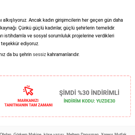
nı alkışlıyoruz. Ancak kadın girişimcilerin her geçen gün daha
 kaynağı. Çünkü güçlü kadınlar, güçlü şehirlerin temelidir.
ları istihdamla ve sosyal sorumluluk projelerine verdikleri
 teşekkür ediyoruz.
ımız da bu şehrin
sessiz
kahramanlarıdır.
 Obdan
,
Görkem Makine
,
köşe yazısı
,
Meltem Danışman
,
Xpress Mutfak
,