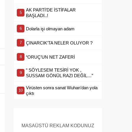
AK PARTİ’DE İSTİFALAR
BAŞLADI..!
Dolarla işi olmayan adam
ÇINARCIK’TA NELER OLUYOR ?
“ORUÇ’UN NET ZAFERİ
“ SÖYLESEM TESİRİ YOK ,
SUSSAM GÖNÜL RAZI DEĞİL…”
Virüsten sonra sanat Wuhan’dan yola
çıktı
MASAÜSTÜ REKLAM KODUNUZ