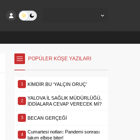
Yalova Merkez,
29
°C
Açık
POPÜLER KÖŞE YAZILARI
KİMDİR BU ‘YALÇIN ORUÇ’
YALOVA İL SAĞLIK MÜDÜRLÜĞÜ,
İDDİALARA CEVAP VERECEK Mİ?
BECAN GERÇEĞİ
Cumartesi notları: Pandemi sonrası
takım elbise biter!