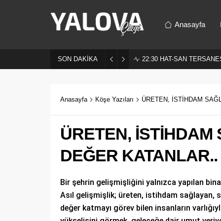
Anasayfa
SON DAKİKA
22:30
HAT-SAN TERSANES
Anasayfa
Köşe Yazıları
ÜRETEN, İSTİHDAM SAĞ
ÜRETEN, İSTİHDAM
DEĞER KATANLAR..
Bir şehrin gelişmişliğini yalnızca yapılan bina
Asıl gelişmişlik; üreten, istihdam sağlayan, 
değer katmayı görev bilen insanların varlığıyl
yükselişini görmek, geleceğe dair umut veriy