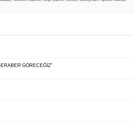
P BERABER GÖRECEĞİZ”