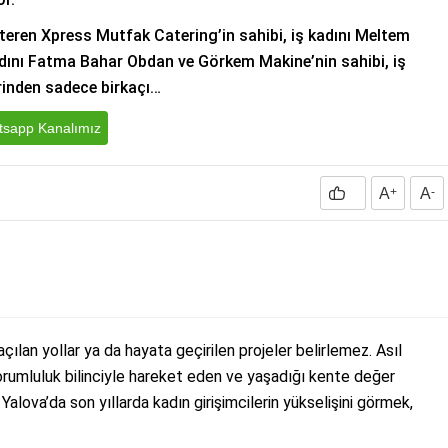
teren Xpress Mutfak Catering’in sahibi, iş kadını Meltem
dını Fatma Bahar Obdan ve Görkem Makine’nin sahibi, iş
rinden sadece birkaçı…
sapp Kanalımız
A
+
A
-
 açılan yollar ya da hayata geçirilen projeler belirlemez. Asıl
sorumluluk bilinciyle hareket eden ve yaşadığı kente değer
 Yalova’da son yıllarda kadın girişimcilerin yükselişini görmek,