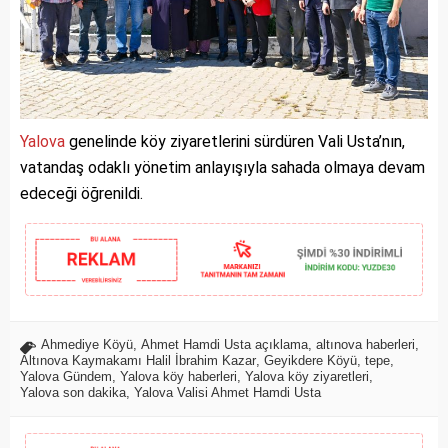
Yalova
genelinde köy ziyaretlerini sürdüren Vali Usta’nın,
vatandaş odaklı yönetim anlayışıyla sahada olmaya devam
edeceği öğrenildi.
Ahmediye Köyü
,
Ahmet Hamdi Usta açıklama
,
altınova haberleri
,
Altınova Kaymakamı Halil İbrahim Kazar
,
Geyikdere Köyü
,
tepe
,
Yalova Gündem
,
Yalova köy haberleri
,
Yalova köy ziyaretleri
,
Yalova son dakika
,
Yalova Valisi Ahmet Hamdi Usta