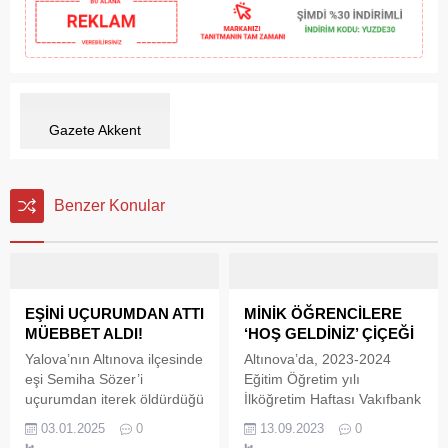
Gazete Akkent
Benzer Konular
EŞİNİ UÇURUMDAN ATTI
MİNİK ÖĞRENCİLERE
MÜEBBET ALDI!
‘HOŞ GELDİNİZ’ ÇİÇEĞİ
Yalova’nın Altınova ilçesinde
Altınova’da, 2023-2024
eşi Semiha Sözer’i
Eğitim Öğretim yılı
uçurumdan iterek öldürdüğü
İlköğretim Haftası Vakıfbank
iddia edilen sanık Erdal
İlkokulu’nda düzenlenen
03.01.2025
0
13.09.2023
0
Necip Sözer’in
törenle kutlandı. Törende