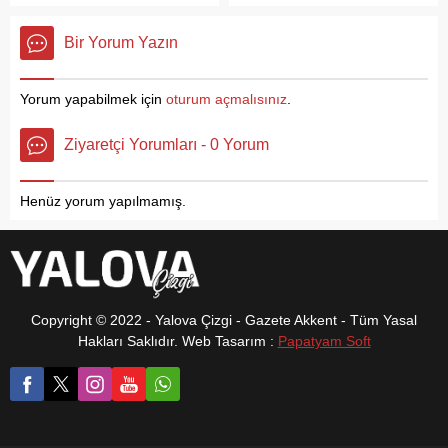
yankı uyandıran saldırı
Sabah 08:30’dan itibaren
olayıyla ilgili dava süreci
başlayan seferlerin
Bir Yorum Yazın
başladı. Husumetlisi olduğu
başlangıç güzergâhları ise;
iddia edilen Muhammet
Süleyman Bey, Bahçelievler,
Baca (34) ile 14 aylık kızı
Paşakent ve Seyrantepe
Yorum yapabilmek için
oturum açmalısınız
.
İkra’ya scooterla saldırdığı
Mahalleleri olacak. Yalova
öne sürülen sanık Şener E.,
Belediye Başkanı Mehmet
Ziyaretçi Yorumları - 0 Yorum
Yalova 2. Asliye Ceza
Gürel, 31 Mart Yerel
Mahkemesi’nde hakim
Seçimleri öncesinde vaat
karşısına çıktı.
ettiği sosyal projeler
Henüz yorum yapılmamış.
arasında yer...
Copyright © 2022 - Yalova Çizgi - Gazete Akkent - Tüm Yasal
Hakları Saklıdır. Web Tasarım :
Papatyam Soft