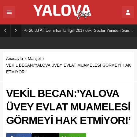
20:38
Ali Demirhan’la İlgili 2017’deki Sözler Yeniden Gündemde
Anasayfa
Manşet
VEKİL BECAN:’YALOVA ÜVEY EVLAT MUAMELESİ GÖRMEYİ HAK
ETMİYOR!’
VEKİL BECAN:’YALOVA
ÜVEY EVLAT MUAMELESİ
GÖRMEYİ HAK ETMİYOR!’