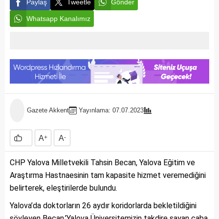
Paylaş
Tweetle
Gönder
Whatsapp Kanalımız
Gazete Akkent
Yayınlama: 07.07.2023
A
+
A
-
CHP Yalova Milletvekili Tahsin Becan, Yalova Eğitim ve
Araştırma Hastnaesinin tam kapasite hizmet veremediğini
belirterek, eleştirilerde bulundu.
Yalova’da doktorların 26 aydır koridorlarda bekletildiğini
söyleyen Becan,’Yalova Üniversitemizin takdire şayan çaba