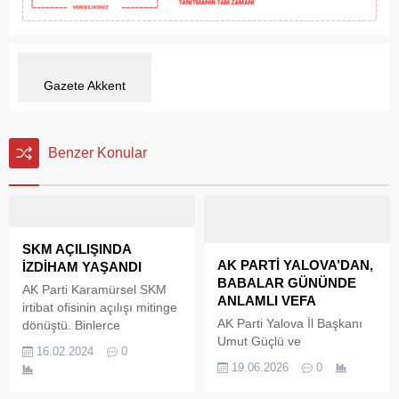
Gazete Akkent
Benzer Konular
SKM AÇILIŞINDA
AK PARTİ YALOVA’DAN,
İZDİHAM YAŞANDI
BABALAR GÜNÜNDE
AK Parti Karamürsel SKM
ANLAMLI VEFA
irtibat ofisinin açılışı mitinge
AK Parti Yalova İl Başkanı
dönüştü. Binlerce
Umut Güçlü ve
Karamürselli vatandaşın
16.02.2024
0
beraberindeki heyet,
katıldığı açılış, Karamürsel
19.06.2026
0
Babalar Günü dolayısıyla
AK Parti Belediye başkan
Çınarcık Huzurevi'ni ziyaret
adayı Mesut Çetinkaya