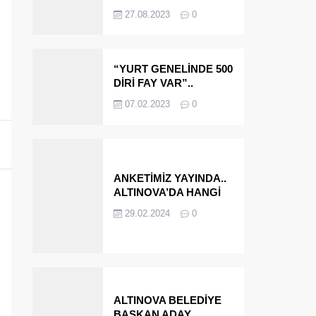
OLMAYA DEVAM
27.08.2023
0
EDECEĞİZ’
“YURT GENELİNDE 500
DİRİ FAY VAR”..
ALTINOVA VE
07.02.2023
0
ÇINARCIK..
ANKETİMİZ YAYINDA..
ALTINOVA’DA HANGİ
İSMİ BELEDİYE
29.02.2024
0
BAŞKANI OLARAK
GÖRMEK İSTERSİNİZ?
ALTINOVA BELEDİYE
BAŞKAN ADAY