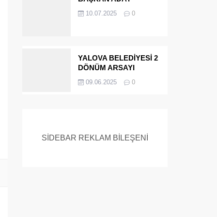
ADAYIYDI CİNAYETTEN
10.07.2025
0
MÜEBBET ALDI FİRAR
ETTİ.!
YALOVA BELEDİYESİ 2
DÖNÜM ARSAYI
SATIYOR
09.06.2025
0
SİDEBAR REKLAM BİLEŞENİ