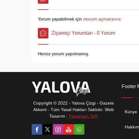
Balıkçıların ihbarıyla Altınova
Belediyesi Zabıta Amirliği ve Kuş
Gözlem Sorumluları...
Yorum yapabilmek için
oturum açmalısınız
.
Ziyaretçi Yorumları - 0 Yorum
Henüz yorum yapılmamış.
Footer
Copyright © 2022 - Yalova Çizgi - Gazete
Akkent - Tüm Yasal Hakları Saklıdır. Web
Künye
Tasarım :
Papatyam Soft
Hakkım