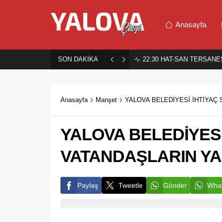
Anasayfa
SON DAKİKA
22:30
HAT-SAN TERSANES
Anasayfa
Manşet
YALOVA BELEDİYESİ İHTİYAÇ
YALOVA BELEDİYESİ
VATANDAŞLARIN Y
Paylaş
Tweetle
Gönder
What