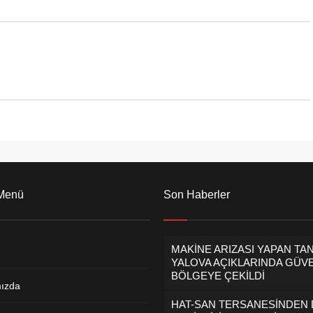
Değişikliği ve Sıfır Atık Müdürü
Yusuf Deniz İnan, Rümeysa Beyaz
ve Gökçem Şenkul ile Yalova
Belediyesi Veteriner İşleri
Müdürlüğünden Serdar Baykal,
Betül Yüzbaşı ve...
 Menü
Son Haberler
MAKİNE ARIZASI YAPAN TA
YALOVA AÇIKLARINDA GÜVE
BÖLGEYE ÇEKİLDİ
ızda
HAT-SAN TERSANESİNDEN