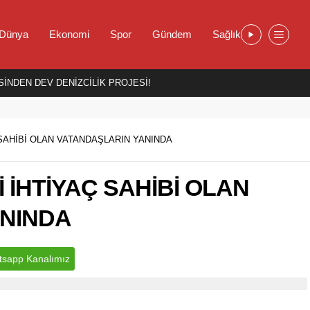
Dünya
Ekonomi
Spor
Gündem
Sağlık
İNDEN DEV DENİZCİLİK PROJESİ!
 SAHİBİ OLAN VATANDAŞLARIN YANINDA
 İHTİYAÇ SAHİBİ OLAN
ANINDA
sapp Kanalımız