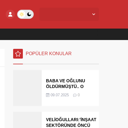
Yalova Merkez,
28
°C
Açık
POPÜLER KONULAR
BABA VE OĞLUNU
ÖLDÜRMÜŞTÜ.. O
PARAYI YASAL
09.07.2025
0
MİRASÇILARI
ÖDEYECEK
VELİOĞULLARI:’İNŞAAT
SEKTÖRÜNDE ÖNCÜ