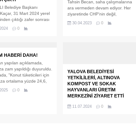
Tahsin Becan, saha çalışmalarına
I Belediye Başkanı
ara vermeden devam ediyor. Her
Kaçar, 31 Mart 2024 yerel
ziyaretinde CHP’nin değil,
inden çıktığı zafer sonrası
Yalova’nın Milletvekili olacağını dile
30.04.2023
0
 esnaf ve vatandaşları
getiren Becan, Ben Ankara’ya el
.2024
0
tti. Tavşanlı’da yeni bir
kaldırıp, el indirmeye değil. İlimiz
 hizmet döneminin
için çözüm odaklı çalışan ve üreten
ını belirten Tavşanlı
projeleri olan bir Milletvekili
 Başkanı Mücahit Kaçar,’
olacağım. Milletin vekili nasıl olunur
M HABERİ DAHA!
2024 yerel seçimlerini
bunu herkese göstereceğim....
ıraktık. Halkımızın
n yapılan açıklamada,
 ile birlikte bir kez daha
a zam yapıldığı duyuruldu.
YALOVA BELEDİYESİ
 Belediye...
a, "Konut tüketicileri için
YETKİLİLERİ, ALTINOVA
za ortalama yüzde 24,6,
KOMPOST VE SOKAK
keticileri için de yüzde
HAYVANLARI ÜRETİM
.2025
0
 yapıldı" ifadeleri
MERKEZİNİ ZİYARET ETTİ
ı.
Yalova Belediyesi İklim Değişikliği
11.07.2024
0
ve Sıfır Atık Müdürlüğü ile Veteriner
İşler Müdürlüğü, Altınova’da
bulunan Kompost ve Sokak
Hayvanları Mama Üretim merkezini
ziyaret etti. Yalova Belediyesi İklim