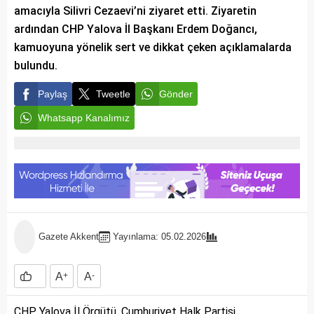
amacıyla Silivri Cezaevi’ni ziyaret etti. Ziyaretin
ardından CHP Yalova İl Başkanı Erdem Doğancı,
kamuoyuna yönelik sert ve dikkat çeken açıklamalarda
bulundu.
Paylaş
Tweetle
Gönder
Whatsapp Kanalımız
Gazete Akkent
Yayınlama: 05.02.2026
A
+
A
-
CHP Yalova İl Örgütü, Cumhuriyet Halk Partisi