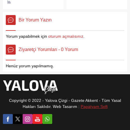
işlerinden sorumlu Ahmet S.
Genel Müdürü Abdurrahim
Adası’na heyet
gözaltına alındı.
Solmaz’ın iftar programına
gönderilmesine ilişkin
yoğun katılım sağlandı.
oylamayı tamamladı.
Bir Yorum Yazın
Düzenlenen programa MHP
Yaklaşık 2,5 saat süren
Yalova İl Başkanı İhsan
toplantıda yapılan
Güldoğan, STK Başkanları
oylamanın sonucu,
Yorum yapabilmek için
oturum açmalısınız
.
ve yönetim kurulu ile birlikte
siyasette geniş yankı
çok sayıda katılım sağlandı.
uyandırdı.
Ziyaretçi Yorumları - 0 Yorum
Programa katılım sağlayan
konukları ile tek tek
ilgilenen...
Henüz yorum yapılmamış.
Copyright © 2022 - Yalova Çizgi - Gazete Akkent - Tüm Yasal
Hakları Saklıdır. Web Tasarım :
Papatyam Soft