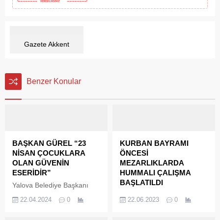
Gazete Akkent
Benzer Konular
BAŞKAN GÜREL “23
KURBAN BAYRAMI
NİSAN ÇOCUKLARA
ÖNCESİ
OLAN GÜVENİN
MEZARLIKLARDA
ESERİDİR”
HUMMALI ÇALIŞMA
BAŞLATILDI
Yalova Belediye Başkanı
Mehmet Gürel, 23 Nisan
Yalova Belediyesi ekipleri,
22.04.2024
0
22.06.2023
0
Ulusal Egemenlik ve Çocuk
yaklaşan Kurban Bayramı
Bayramı dolayısıyla bir
öncesi Şehir ve Paşakent