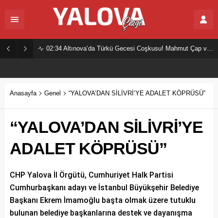
02:34
Altınova’da Türkü Gecesi Coşkusu! Mahmut Çap ve Ekibi Vatandaşları Buluşturdu
Anasayfa
Genel
“YALOVA’DAN SİLİVRİ’YE ADALET KÖPRÜSÜ”
“YALOVA’DAN SİLİVRİ’YE
ADALET KÖPRÜSÜ”
CHP Yalova İl Örgütü, Cumhuriyet Halk Partisi
Cumhurbaşkanı adayı ve İstanbul Büyükşehir Belediye
Başkanı Ekrem İmamoğlu başta olmak üzere tutuklu
bulunan belediye başkanlarına destek ve dayanışma