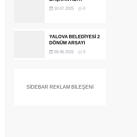
ADAYIYDI CİNAYETTEN
10.07.2025
0
MÜEBBET ALDI FİRAR
ETTİ.!
YALOVA BELEDİYESİ 2
DÖNÜM ARSAYI
SATIYOR
09.06.2025
0
SİDEBAR REKLAM BİLEŞENİ