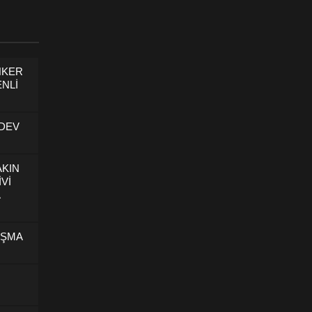
NKER
NLİ
 DEV
AKIN
İVİ
U
IŞMA