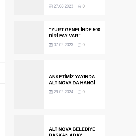
OLMAYA DEVAM
27.08.2023
0
EDECEĞİZ’
“YURT GENELİNDE 500
DİRİ FAY VAR”..
ALTINOVA VE
07.02.2023
0
ÇINARCIK..
ANKETİMİZ YAYINDA..
ALTINOVA’DA HANGİ
İSMİ BELEDİYE
29.02.2024
0
BAŞKANI OLARAK
GÖRMEK İSTERSİNİZ?
ALTINOVA BELEDİYE
BAŞKAN ADAY