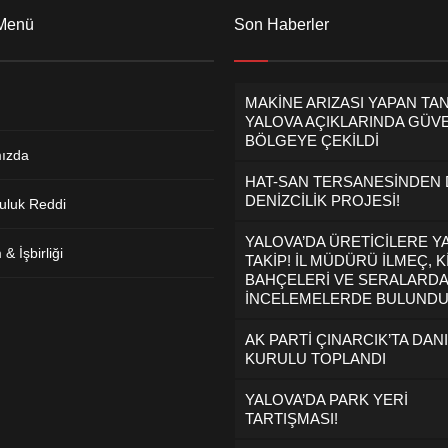
 Menü
Son Haberler
MAKİNE ARIZASI YAPAN TA
YALOVA AÇIKLARINDA GÜVE
BÖLGEYE ÇEKİLDİ
ızda
HAT-SAN TERSANESİNDEN
DENİZCİLİK PROJESİ!
uluk Reddi
YALOVA’DA ÜRETİCİLERE Y
& İşbirliği
TAKİP! İL MÜDÜRÜ İLMEÇ, K
BAHÇELERİ VE SERALARDA
İNCELEMELERDE BULUND
AK PARTİ ÇINARCIK’TA DAN
KURULU TOPLANDI
YALOVA’DA PARK YERİ
TARTIŞMASI!