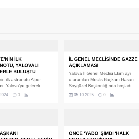
E’NİN İLK
İL GENEL MECLİSİNDE GAZZE
NOTU, YALOVALI
AÇIKLAMASI
ERLE BULUŞTU
Yalova İl Genel Meclisi Ekim ayı
in ilk astronotu Alper
oturumları Meclis Başkanı Hasan
ı, Yalova’ya gelerek
Soygüzel Başkanlığında başladı.
e buluştu. Programda
Oturum öncesinde iki yıl önce 7
.2024
0
05.10.2025
0
Gezeravcı, Türkiye’nin
Ekim'de başlayan İsrail'in Gazze'ye
 roketini 2026-2028
yönelik saldırısı partilerin yaptığı
a fırlatacağını söyledi.
ortak açıklamayla kınandı.
ı, Türkiye’nin yüzde 80’i
milli olan uydusunu ise 8
arihinde uzaya fırlatacağı
BAŞKANI
ÖNCE ‘YADO’ ŞİMDİ ‘HALK
i verdi. Yalova’ya gelerek