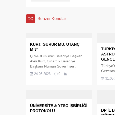
Benzer Konular
KURT:’GURUR MU, UTANÇ
TÜRKİY
MI?’
ASTRO
ÇINARCIK eski Belediye Başkanı
GENÇL
Avni Kurt, Çınarcık Belediye
Türkiye’n
Başkanı Numan Soyer’i sert
Gezeravc
sözlerle eleştirdi. 51 senelik
24.08.2023
0
gençlerl
Çınarcık Belediyesi’nin şuursuzca
31.05
konuşan 
ve hesapsızca yönetilmeye layık
Ay’a ilk
olmadığını söyleyen Çınarcık eski
aralığınd
Belediye Başkanı Avni Kurt,’ En son
Gezeravc
söylemem gerekeni, girizgâhta
yerli ve 
söylemek istiyorum: 51 senelik
ÜNİVERSİTE & YTSO İŞBİRLİĞİ
Temmuz t
Çınarcık Belediyesi; böyle
DP İL 
PROTOKOLÜ
müjdesin
şuursuzca, hesapsızca,