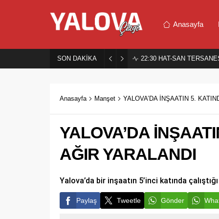
Anasayfa
SON DAKİKA
22:30
HAT-SAN TERSANES
Anasayfa
Manşet
YALOVA’DA İNŞAATIN 5. KATI
YALOVA’DA İNŞAATI
AĞIR YARALANDI
Yalova’da bir inşaatın 5’inci katında çalıştığ
Paylaş
Tweetle
Gönder
What