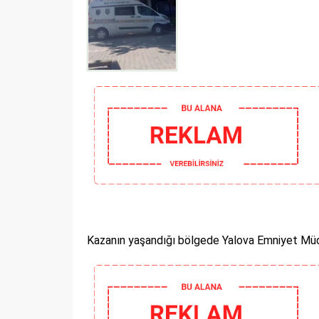
Kazanın yaşandığı bölgede Yalova Emniyet Müdü