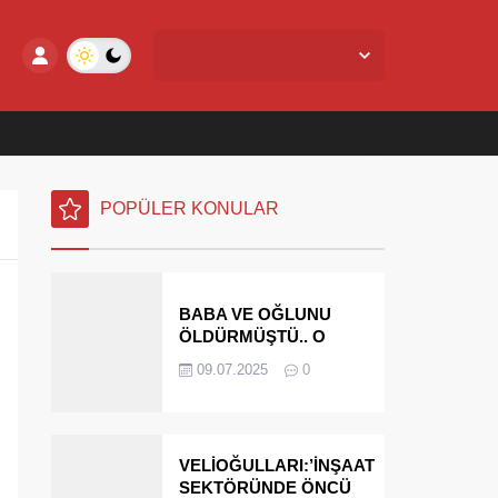
Yalova Merkez,
28
°C
Açık
POPÜLER KONULAR
BABA VE OĞLUNU
ÖLDÜRMÜŞTÜ.. O
PARAYI YASAL
09.07.2025
0
MİRASÇILARI
ÖDEYECEK
VELİOĞULLARI:’İNŞAAT
SEKTÖRÜNDE ÖNCÜ