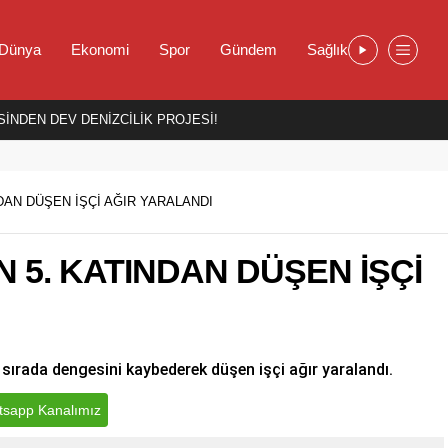
Dünya
Ekonomi
Spor
Gündem
Sağlık
İNDEN DEV DENİZCİLİK PROJESİ!
NDAN DÜŞEN İŞÇİ AĞIR YARALANDI
N 5. KATINDAN DÜŞEN İŞÇİ
ı sırada dengesini kaybederek düşen işçi ağır yaralandı.
sapp Kanalımız