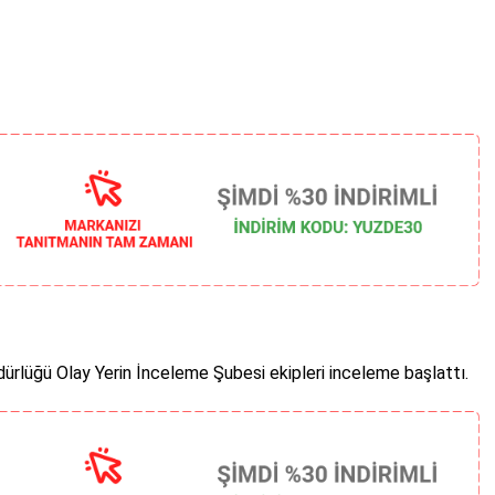
rlüğü Olay Yerin İnceleme Şubesi ekipleri inceleme başlattı.