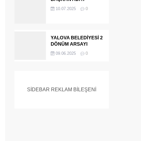
ADAYIYDI CİNAYETTEN
10.07.2025
0
MÜEBBET ALDI FİRAR
ETTİ.!
YALOVA BELEDİYESİ 2
DÖNÜM ARSAYI
SATIYOR
09.06.2025
0
SİDEBAR REKLAM BİLEŞENİ