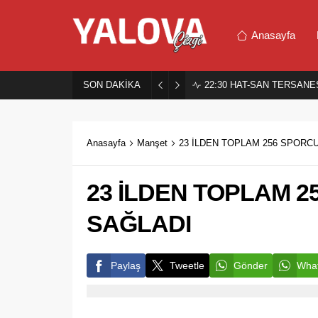
Anasayfa
SON DAKİKA
22:30
HAT-SAN TERSANES
Anasayfa
Manşet
23 İLDEN TOPLAM 256 SPORCU
23 İLDEN TOPLAM 2
SAĞLADI
Paylaş
Tweetle
Gönder
What