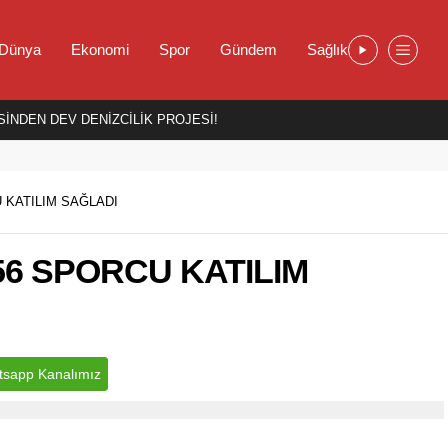
Dünya
Ekonomi
Spor
Gündem
Sağlık
İNDEN DEV DENİZCİLİK PROJESİ!
 KATILIM SAĞLADI
56 SPORCU KATILIM
sapp Kanalımız