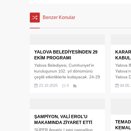
Benzer Konular
YALOVA BELEDİYESİNDEN 29
KARAR
EKİM PROGRAMI
KABUL 
Yalova Belediyesi, Cumhuriyet’in
Yalova B
kuruluşunun 102. yıl dönümünü
Yalova’n
çeşitli etkinliklerle kutlayacak. 24-29
Yalova 
Ekim tarihleri arasında Cumhuriyet
borcunun
23.10.2025
0
04.05
coşkusunu hep birlikte yaşamak
olarak 
için konserlerden çocuk
Belediye
atölyelerine, yürüyüşlerden sahne
Üyeleri 
gösterilerine kadar dopdolu bir
üzerine 
etkinlik takvimi Yalovalıları bekliyor.
Başkanı 
ŞAMPİYON, VALİ EROL’U
borcun s
TEMAD
MAKAMINDA ZİYARET ETTİ
korkarak
KEMAL
kalıyors
SÜPER Amatör Ligini namağlup