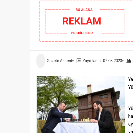
Gazete Akkent
Yayınlama: 07.05.2023
Ya
Yü
Yü
ha
ay
ya