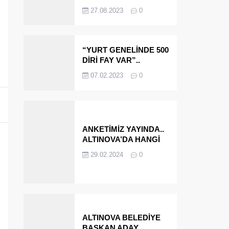
OLMAYA DEVAM
27.08.2023
0
EDECEĞİZ’
“YURT GENELİNDE 500
DİRİ FAY VAR”..
ALTINOVA VE
07.02.2023
0
ÇINARCIK..
ANKETİMİZ YAYINDA..
ALTINOVA’DA HANGİ
İSMİ BELEDİYE
29.02.2024
0
BAŞKANI OLARAK
GÖRMEK İSTERSİNİZ?
ALTINOVA BELEDİYE
BAŞKAN ADAY