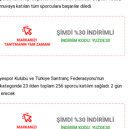
rnuvaya katılan tüm sporculara başarılar diledi.
diyespor Kulübü ve Türkiye Santranç Federasyonu’nun
ı kategoride 23 ilden toplam 256 sporcu katılım sağladı. 2 gün
 erecek.