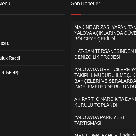
 Menü
Son Haberler
MAKİNE ARIZASI YAPAN TA
YALOVA AÇIKLARINDA GÜVE
BÖLGEYE ÇEKİLDİ
ızda
HAT-SAN TERSANESİNDEN
DENİZCİLİK PROJESİ!
uluk Reddi
YALOVA’DA ÜRETİCİLERE Y
& İşbirliği
TAKİP! İL MÜDÜRÜ İLMEÇ, K
BAHÇELERİ VE SERALARDA
İNCELEMELERDE BULUND
AK PARTİ ÇINARCIK’TA DAN
KURULU TOPLANDI
YALOVA’DA PARK YERİ
TARTIŞMASI!
MHP LİDERİ BAHÇELİ:”BİN Y