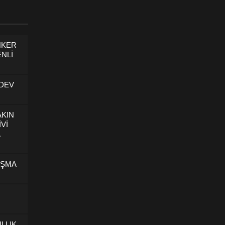
NKER
NLİ
 DEV
AKIN
İVİ
U
IŞMA
ILLIK