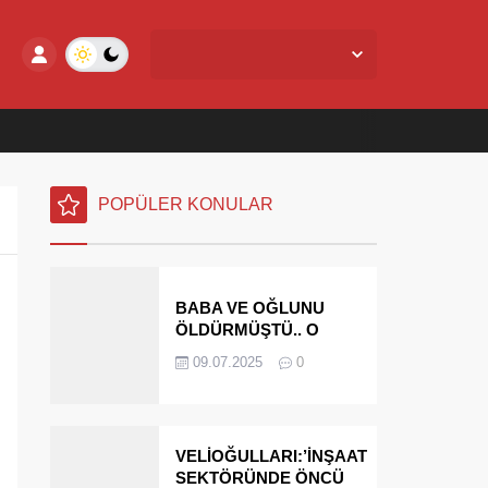
Yalova Merkez,
24
°C
Az Bulutlu
POPÜLER KONULAR
BABA VE OĞLUNU
ÖLDÜRMÜŞTÜ.. O
PARAYI YASAL
09.07.2025
0
MİRASÇILARI
ÖDEYECEK
VELİOĞULLARI:’İNŞAAT
SEKTÖRÜNDE ÖNCÜ