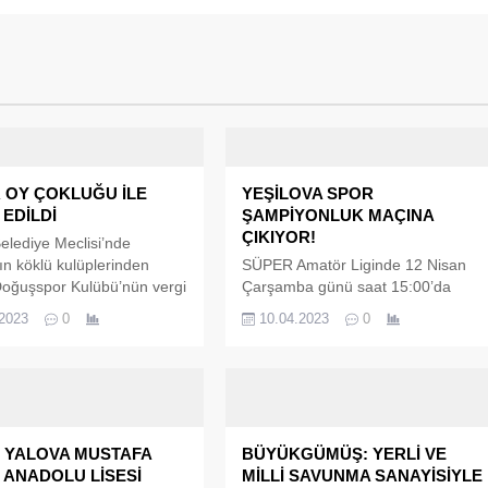
 OY ÇOKLUĞU İLE
YEŞİLOVA SPOR
EDİLDİ
ŞAMPİYONLUK MAÇINA
ÇIKIYOR!
elediye Meclisi’nde
ın köklü kulüplerinden
SÜPER Amatör Liginde 12 Nisan
Doğuşspor Kulübü’nün vergi
Çarşamba günü saat 15:00’da
 belediye tarafından yasal
Atatürk Stadyumunda karşılaşacak
.2023
0
10.04.2023
0
ödenmesi konusuna Yalova
olan Yalova Yeşilova Spor ve
 Meclisi’nin CHP’li Meclis
Çınarcık Belediye Spor maçında
çekimser kaldı. Bunun
şampiyon belli oluyor. Ligde
söz alan Yalova Belediye
namağlup ilerleyen Yalova Yeşilova
Mustafa Tutuk ise, “Eğer
Spor kulübünde hedef 3 puan
ize rücu etmesinden
almak olurken, Çınarcık Belediye
 YALOVA MUSTAFA
BÜYÜKGÜMÜŞ: YERLİ VE
 ve çekinerek çekimser
Spor’a ise 1 puan yetiyor. Yalova
 ANADOLU LİSESİ
MİLLİ SAVUNMA SANAYİSİYLE
anız her hangi bir rücu
Yeşilova Spor Kulübünün