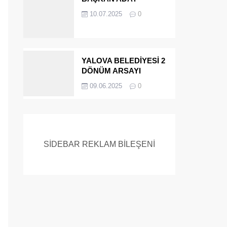
ADAYIYDI CİNAYETTEN
10.07.2025
0
MÜEBBET ALDI FİRAR
ETTİ.!
YALOVA BELEDİYESİ 2
DÖNÜM ARSAYI
SATIYOR
09.06.2025
0
SİDEBAR REKLAM BİLEŞENİ