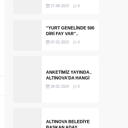
OLMAYA DEVAM
27.08.2023
0
EDECEĞİZ’
“YURT GENELİNDE 500
DİRİ FAY VAR”..
ALTINOVA VE
07.02.2023
0
ÇINARCIK..
ANKETİMİZ YAYINDA..
ALTINOVA’DA HANGİ
İSMİ BELEDİYE
29.02.2024
0
BAŞKANI OLARAK
GÖRMEK İSTERSİNİZ?
ALTINOVA BELEDİYE
BAŞKAN ADAY