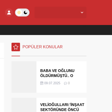
Yalova Merkez,
24
°C
Az Bulutlu
POPÜLER KONULAR
BABA VE OĞLUNU
ÖLDÜRMÜŞTÜ.. O
PARAYI YASAL
09.07.2025
0
MİRASÇILARI
ÖDEYECEK
VELİOĞULLARI:’İNŞAAT
SEKTÖRÜNDE ÖNCÜ