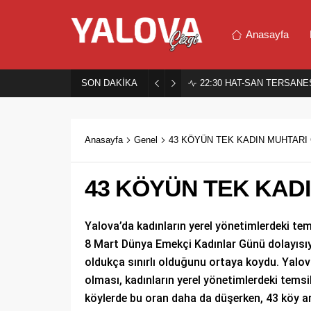
Anasayfa
SON DAKİKA
22:30
HAT-SAN TERSANES
Anasayfa
Genel
43 KÖYÜN TEK KADIN MUHTARI
43 KÖYÜN TEK KAD
Yalova’da kadınların yerel yönetimlerdeki te
8 Mart Dünya Emekçi Kadınlar Günü dolayısıyl
oldukça sınırlı olduğunu ortaya koydu. Yalo
olması, kadınların yerel yönetimlerdeki temsil
köylerde bu oran daha da düşerken, 43 köy a