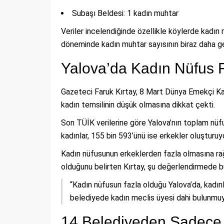
Subaşı Beldesi: 1 kadın muhtar
Veriler incelendiğinde özellikle köylerde kadın
döneminde kadın muhtar sayısının biraz daha geri
Yalova’da Kadın Nüfus 
Gazeteci Faruk Kırtay, 8 Mart Dünya Emekçi Kad
kadın temsilinin düşük olmasına dikkat çekti.
Son TÜİK verilerine göre Yalova’nın toplam nüfu
kadınlar, 155 bin 593’ünü ise erkekler oluşturuyo
Kadın nüfusunun erkeklerden fazla olmasına ra
olduğunu belirten Kırtay, şu değerlendirmede b
“Kadın nüfusun fazla olduğu Yalova’da, kadın
belediyede kadın meclis üyesi dahi bulunmuy
14 Belediyeden Sadece 