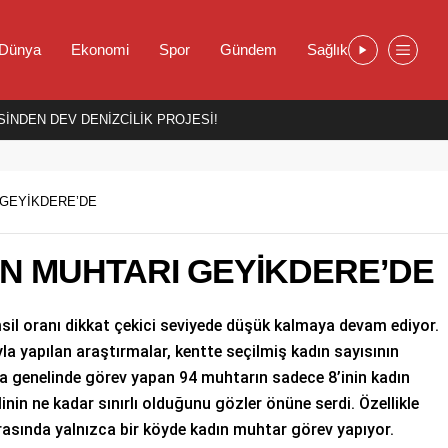
Dünya
Ekonomi
Spor
Gündem
Sağlık
İNDEN DEV DENİZCİLİK PROJESİ!
 GEYİKDERE’DE
IN MUHTARI GEYİKDERE’DE
msil oranı dikkat çekici seviyede düşük kalmaya devam ediyor.
a yapılan araştırmalar, kentte seçilmiş kadın sayısının
va genelinde görev yapan 94 muhtarın sadece 8’inin kadın
inin ne kadar sınırlı olduğunu gözler önüne serdi. Özellikle
rasında yalnızca bir köyde kadın muhtar görev yapıyor.