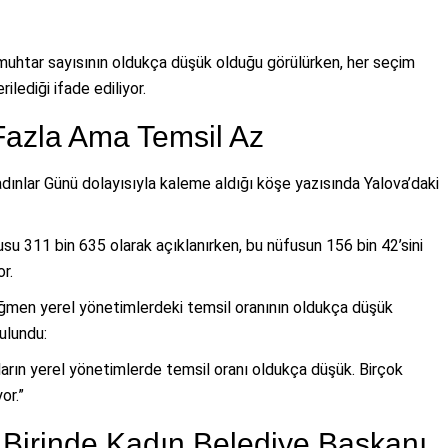
 muhtar sayısının oldukça düşük olduğu görülürken, her seçim
lediği ifade ediliyor.
Fazla Ama Temsil Az
ınlar Günü dolayısıyla kaleme aldığı köşe yazısında Yalova’daki
su 311 bin 635 olarak açıklanırken, bu nüfusun 156 bin 42’sini
r.
ğmen yerel yönetimlerdeki temsil oranının oldukça düşük
ulundu:
ların yerel yönetimlerde temsil oranı oldukça düşük. Birçok
or.”
Birinde Kadın Belediye Başkanı