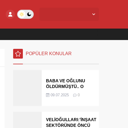
Yalova Merkez,
29
°C
Açık
POPÜLER KONULAR
BABA VE OĞLUNU
ÖLDÜRMÜŞTÜ.. O
PARAYI YASAL
09.07.2025
0
MİRASÇILARI
ÖDEYECEK
VELİOĞULLARI:’İNŞAAT
SEKTÖRÜNDE ÖNCÜ