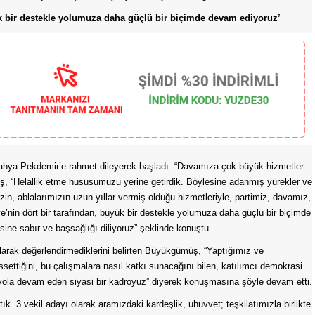
k bir destekle yolumuza daha güçlü bir biçimde devam ediyoruz’
Yahya Pekdemir’e rahmet dileyerek başladı. “Davamıza çok büyük hizmetler
, “Helallik etme hususumuzu yerine getirdik. Böylesine adanmış yürekler ve
zin, ablalarımızın uzun yıllar vermiş olduğu hizmetleriyle, partimiz, davamız,
’nin dört bir tarafından, büyük bir destekle yolumuza daha güçlü bir biçimde
ne sabır ve başsağlığı diliyoruz” şeklinde konuştu.
olarak değerlendirmediklerini belirten Büyükgümüş, “Yaptığımız ve
ssettiğini, bu çalışmalara nasıl katkı sunacağını bilen, katılımcı demokrasi
le yola devam eden siyasi bir kadroyuz” diyerek konuşmasına şöyle devam etti.
ık. 3 vekil adayı olarak aramızdaki kardeşlik, uhuvvet; teşkilatımızla birlikte