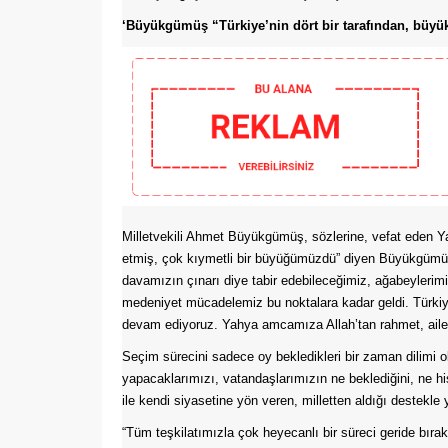
‘Büyükgümüş “Türkiye’nin dört bir tarafından, büyü
Milletvekili Ahmet Büyükgümüş, sözlerine, vefat eden 
etmiş, çok kıymetli bir büyüğümüzdü” diyen Büyükgümüş
davamızın çınarı diye tabir edebileceğimiz, ağabeylerimi
medeniyet mücadelemiz bu noktalara kadar geldi. Türkiye
devam ediyoruz. Yahya amcamıza Allah’tan rahmet, ailesi
Seçim sürecini sadece oy bekledikleri bir zaman dilimi 
yapacaklarımızı, vatandaşlarımızın ne beklediğini, ne hi
ile kendi siyasetine yön veren, milletten aldığı destek
“Tüm teşkilatımızla çok heyecanlı bir süreci geride bırakt