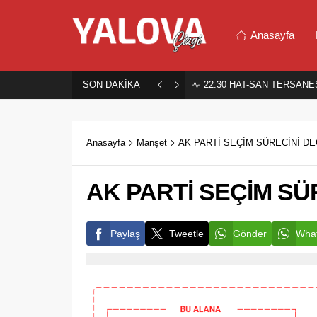
Anasayfa
SON DAKİKA
22:30
HAT-SAN TERSANES
Anasayfa
Manşet
AK PARTİ SEÇİM SÜRECİNİ D
AK PARTİ SEÇİM SÜ
Paylaş
Tweetle
Gönder
What