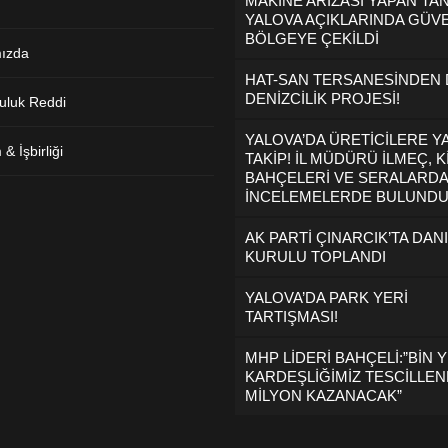
MAKİNE ARIZASI YAPAN TA
YALOVA AÇIKLARINDA GÜVE
BÖLGEYE ÇEKİLDİ
ızda
HAT-SAN TERSANESİNDEN
DENİZCİLİK PROJESİ!
uluk Reddi
YALOVA’DA ÜRETİCİLERE Y
& İşbirliği
TAKİP! İL MÜDÜRÜ İLMEÇ, K
BAHÇELERİ VE SERALARDA
İNCELEMELERDE BULUND
AK PARTİ ÇINARCIK’TA DAN
KURULU TOPLANDI
YALOVA’DA PARK YERİ
TARTIŞMASI!
MHP LİDERİ BAHÇELİ:”BİN Y
KARDEŞLİĞİMİZ TESCİLLEND
MİLYON KAZANACAK”