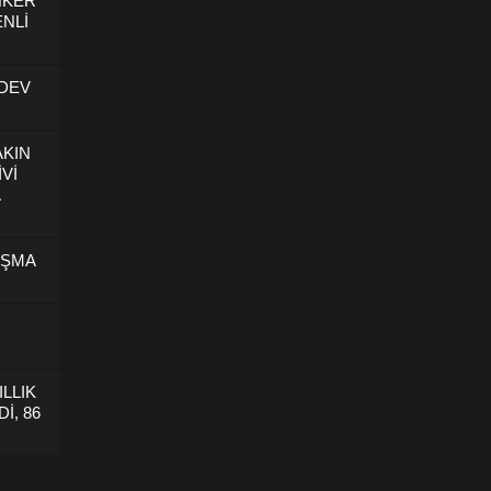
NKER
NLİ
 DEV
AKIN
İVİ
U
IŞMA
ILLIK
İ, 86