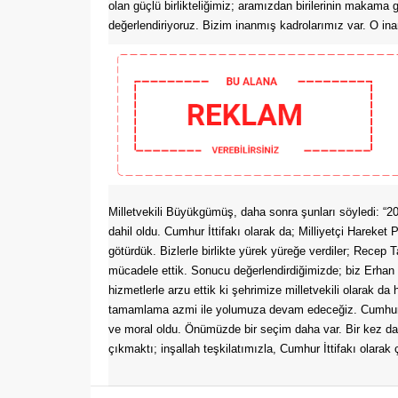
olan güçlü birlikteliğimiz; aramızdan birilerinin makama
değerlendiriyoruz. Bizim inanmış kadrolarımız var. O ina
Milletvekili Büyükgümüş, daha sonra şunları söyledi: “20
dahil oldu. Cumhur İttifakı olarak da; Milliyetçi Hareket P
götürdük. Bizlerle birlikte yürek yüreğe verdiler; Recep 
mücadele ettik. Sonucu değerlendirdiğimizde; biz Erhan 
hizmetlerle arzu ettik ki şehrimize milletvekili olara
tamamlama azmi ile yolumuza devam edeceğiz. Cumhurb
ve moral oldu. Önümüzde bir seçim daha var. Bir kez d
çıkmaktı; inşallah teşkilatımızla, Cumhur İttifakı olara