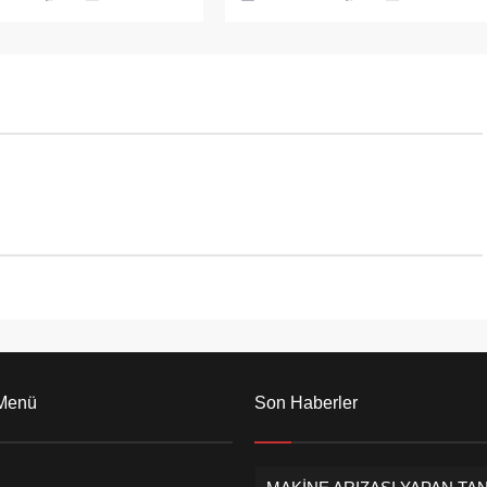
perasyonunda 10 şüpheli
Korku dolu anlar çevredeki
 alındı. Alınan bilgiye
vatandaşların cep telefonu
lova merkezli Adana,
kameralarına saniye saniye
stanbul ve Kütahya illerinde
yansıdı.
nlı düzenlenen ve 29
 gözaltına alındığı devre
andırıcılığı operasyonunda
li tutuklanmıştı. 8-10
eğerinde haksız kazanç
ği ileri sürülen çeteye
u...
 Menü
Son Haberler