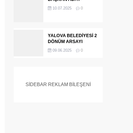
ADAYIYDI CİNAYETTEN
10.07.2025
0
MÜEBBET ALDI FİRAR
ETTİ.!
YALOVA BELEDİYESİ 2
DÖNÜM ARSAYI
SATIYOR
09.06.2025
0
SİDEBAR REKLAM BİLEŞENİ