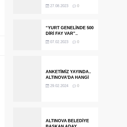
OLMAYA DEVAM
27.08.2023
0
EDECEĞİZ’
“YURT GENELİNDE 500
DİRİ FAY VAR”..
ALTINOVA VE
07.02.2023
0
ÇINARCIK..
ANKETİMİZ YAYINDA..
ALTINOVA’DA HANGİ
İSMİ BELEDİYE
29.02.2024
0
BAŞKANI OLARAK
GÖRMEK İSTERSİNİZ?
ALTINOVA BELEDİYE
BAŞKAN ADAY