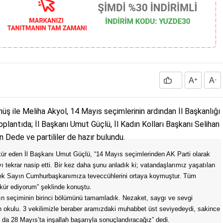
A
+
A
-
ş ile Meliha Akyol, 14 Mayıs seçimlerinin ardından İl Başkanlığı
Toplantıda; İl Başkanı Umut Güçlü, İl Kadın Kolları Başkanı Selihan
 Dede ve partililer de hazır bulundu.
ekkür eden İl Başkanı Umut Güçlü, “14 Mayıs seçimlerinden AK Parti olarak
ı tekrar nasip etti. Bir kez daha şunu anladık ki; vatandaşlarımız yaşatılan
ek Sayın Cumhurbaşkanımıza teveccühlerini ortaya koymuştur. Tüm
kür ediyorum” şeklinde konuştu.
lın seçiminin birinci bölümünü tamamladık. Nezaket, saygı ve sevgi
n okulu. 3 vekilimizle beraber aramızdaki muhabbet üst seviyedeydi, sakince
u da 28 Mayıs’ta inşallah başarıyla sonuçlandıracağız” dedi.