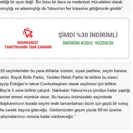
 geldiği bir oyun değil. Biz bunu bir dava ve medeniyet mücadelesi olarak
nmışlığı ve adanmışlığı da Yalova’nın her köşesine gittiğimizde gördük”
18 seçimlerinden bu yana ittifaklar sistemi, siyasi partilere, seçim kanuna
artisi, Büyük Birlik Partisi, Yeniden Refah Partisi ile birlikte bu süreci
Tayyip Erdoğan’ın tekrar Cumhurbaşkanı olarak seçilmesi için birlikte
Bey’le 5 sene birlikte çalıştık. Hakikaten Yalova’mıza şimdiye kadar yaptığı
k da hizmet etmesi mümkün olsun. Bu hususu önümüzdeki seçimlerde
aşkanımızın burada seçimi önde tamamlaması bizim için güçlü bir sonuç
aha sandık başına gideceğiz. Gönlümüzden geçen yüzde 50’nin üzerine
k çalışmalarımızı sonuna kadar sürdüreceğiz.”