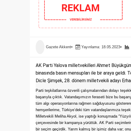
Gazete Akkent
Yayınlama: 18.05.2023
AK Parti Yalova milletvekilleri Ahmet Büyükgümü
binasında basın mensupları ile bir araya geldi. 
Dicle Şimşek, 28. dönem milletvekili adayı Erhan
Parti teşkilatlarına özverili çalışmalarından dolayı teş
başarıyla çıktık. Vatandaşımızın feraseti bize bu başarıy
tüm algı operasyonlarına rağmen sağduyusunu gösterer
hemşerilerime, Türkiye’deki tüm vatandaşlarımıza teşek
Milletvekili Meliha Akyol, ise yaptığı konuşmada “Yüzyı
çerçevesinde bir kampanya yürüttük. AK Parti seçimleri
bir seçim geçirdik. Yarım kalmış bir işimiz daha var; on