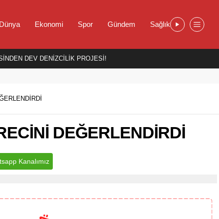
Dünya
Ekonomi
Spor
Gündem
Sağlık
İNDEN DEV DENİZCİLİK PROJESİ!
EĞERLENDİRDİ
RECİNİ DEĞERLENDİRDİ
sapp Kanalımız