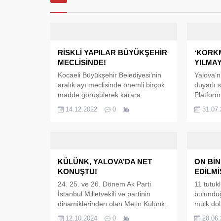
RİSKLİ YAPILAR BÜYÜKŞEHİR
‘KORK
MECLİSİNDE!
YILMAY
Kocaeli Büyükşehir Belediyesi’nin
Yalova‘n
aralık ayı meclisinde önemli birçok
duyarlı s
madde görüşülerek karara
Platfor
bağlanacak. Kocaeli Büyükşehir
gelen yen
14.12.2022
0
31.07
Belediyesi’nin aralık ayı meclis
alanında
toplantısı, 15 Aralık Perşembe günü
kalmaya
Kocaeli Kongre Merkezi’nde
yaklaştır
yapılacak. Mecliste 96 madde
Yalova P
oylanıp karara bağlanacak.
açıklama
KÜLÜNK, YALOVA’DA NET
ON Bİ
KARAMÜRSEL’DEKİ RİSKLİ
fikir al
KONUŞTU!
EDİLMİ
BİNALAR GÜNDEME GELİYOR
anayasa
Kocaeli
güvence 
24. 25. ve 26. Dönem Ak Parti
11 tutuk
Büyükşehir Belediye Meclisi’nde
hak ve...
İstanbul Milletvekili ve partinin
bulunduğ
İmar ve Bayındırlık Komisyonunun,
dinamiklerinden olan Metin Külünk,
mülk dol
Karamürsel Belediyesi sınırları
Yalova Rizeliler Derneğinin
çerçeves
12.10.2024
0
28.06