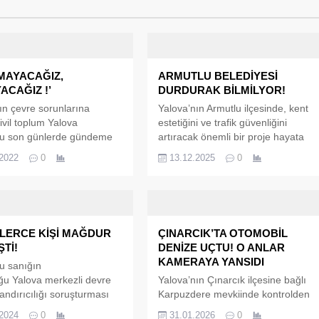
MAYACAĞIZ,
ARMUTLU BELEDİYESİ
ACAĞIZ !’
DURDURAK BİLMİLYOR!
ın çevre sorunlarına
Yalova’nın Armutlu ilçesinde, kent
ivil toplum Yalova
estetiğini ve trafik güvenliğini
mu son günlerde gündeme
artıracak önemli bir proje hayata
i Yalova Valiliği inşaat
geçiriliyor. Armutlu Belediyesi, ilçe
.2022
0
13.12.2025
0
ki ağaç katliamına sessiz
girişini daha modern, güvenli ve
rak, söz konusu bölgeye
görsel açıdan cazip hale getirecek
ılmadıklarını ifade ettiler.
çalışmanın Pazartesi günü itibariyle
latformu yaptığı
start aldığını duyurdu. Projeye ait
da,’ Serbestçe haber veya
görseller de kamuoyu ile paylaşıldı.
NLERCE KİŞİ MAĞDUR
ÇINARCIK’TA OTOMOBİL
ma ya da verme özgürlüğü
ŞTİ!
DENİZE UÇTU! O ANLAR
mızın 26. maddesinde
KAMERAYA YANSIDI
altına alınmış en temel
lu sanığın
u Yalova merkezli devre
Yalova’nın Çınarcık ilçesine bağlı
andırıcılığı soruşturması
Karpuzdere mevkiinde kontrolden
inde düzenlenen ikinci
çıkan bir otomobil denize uçtu.
.2024
0
31.01.2026
0