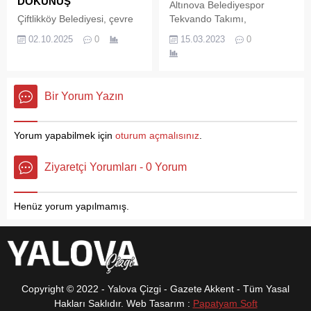
DOKUNUŞ
Altınova Belediyespor
gelen muhtar ve muhtar
elimizden geleni yapmaya
Çiftlikköy Belediyesi, çevre
Tekvando Takımı,
adayları görüş alışverişinde
her zaman hazırız. Yalova
bilincini artırmak ve atık
çalışmalarına aralıksız
02.10.2025
0
15.03.2023
0
bulundu. Başarı dilekleri
Üniversitemize de gül
yönetimine farkındalık
devam ediyor. Altınova
31...
bahçesi...
kazandırmak amacıyla
Belediyespor Tekvando
dikkat çeken projelere imza
Antrenörü İsa Gündağ,
atmaya devam ediyor. Bu
hedeflerinin turnuvalarda
Bir Yorum Yazın
kapsamda, Çiftlikköy
kürsü yapmak olduğunu
Belediyesi İklim Değişikliği
söyledi. Altınova
ve Sıfır Atık Müdürlüğü
Belediyespor Tekvando
Yorum yapabilmek için
oturum açmalısınız
.
tarafından bu kez "İleri
Takımı, çalışmalarına
Dönüşüm Atölyesi"
aralıksız devam ediyor. Yeni
Ziyaretçi Yorumları - 0 Yorum
düzenlendi. Etkinliğe katılan
kayıtların da başladığı
Çiftlikköylü kadınlar,
kurslar ücretsiz olarak
kullanılamaz hale gelen eski
veriliyor Ailelerden büyük
Henüz yorum yapılmamış.
kuş yuvalarını onarıp
destek Altınova
renklendirerek tekrar
Belediyespor Tekvando
doğaya kazandırdı.
Takımı, çalışmalarına
Altınova Belediyesi Spor
Salonu’nda aralıksız
devam...
Copyright © 2022 - Yalova Çizgi - Gazete Akkent - Tüm Yasal
Hakları Saklıdır. Web Tasarım :
Papatyam Soft