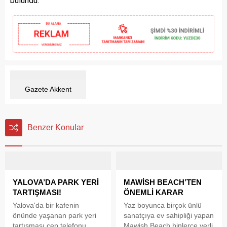
bulundu.
Gazete Akkent
Benzer Konular
YALOVA’DA PARK YERİ
MAWİSH BEACH’TEN
TARTIŞMASI!
ÖNEMLİ KARAR
Yalova'da bir kafenin
Yaz boyunca birçok ünlü
önünde yaşanan park yeri
sanatçıya ev sahipliği yapan
tartışması cep telefonu
Mawish Beach binlerce yerli