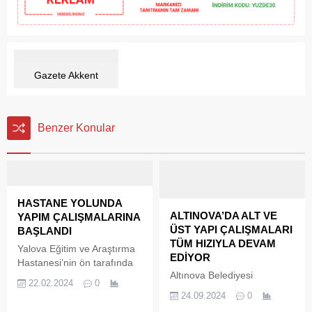
Gazete Akkent
Benzer Konular
HASTANE YOLUNDA
ALTINOVA’DA ALT VE
YAPIM ÇALIŞMALARINA
ÜST YAPI ÇALIŞMALARI
BAŞLANDI
TÜM HIZIYLA DEVAM
Yalova Eğitim ve Araştırma
EDİYOR
Hastanesi’nin ön tarafında
Altınova Belediyesi
çöken yolda çalışmalara
22.02.2024
0
programa aldığı asfalt,
başlandı. İlk etapta, elektrik,
24.09.2024
0
parke taşı ve kaldırım taşı
su ve iletişim altyapısı