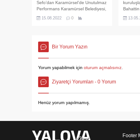
Sefo’dan Karamürsel’de Unutulmaz
kuruluşl
Performans Karamürsel Belediyesi,
Bahattin
Ünlü Sanatçı Sefo’yu Karamürsel’e
Sabahcı 
15.08.2022
0
13.05
getirdi. Kordon’da gerçekleşen
Düzenle
konseri izleyen binlerce genç
temsilcil
unutulmaz saatler yaşadı.
konuk ka
Karamürsel Belediyesi,bu yıl kültür
sanat etkinliklerine hız kesmeden
Bir Yorum Yazın
devam ediyor. Etkinlikler
kapsamında yaz aylarından itibaren
ünlü sanatçıları ilçeye getiren
Yorum yapabilmek için
oturum açmalısınız
.
Karamürselli Başkan, bu akşam
Ünlü Rap Sanatçısı Sefo’yu
Ziyaretçi Yorumları - 0 Yorum
Karamürsellilerle buluşturdu. İlçe...
Henüz yorum yapılmamış.
Footer