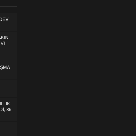
 DEV
AKIN
İVİ
U
IŞMA
ILLIK
İ, 86