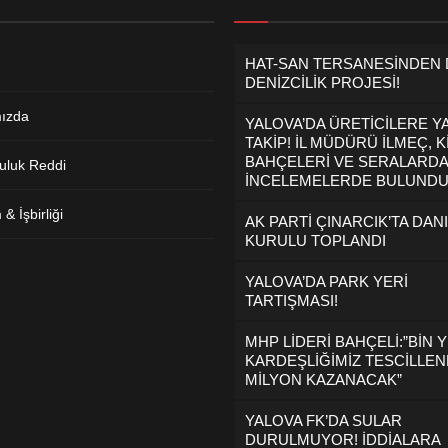
HAT-SAN TERSANESİNDEN
DENİZCİLİK PROJESİ!
ızda
YALOVA’DA ÜRETİCİLERE Y
TAKİP! İL MÜDÜRÜ İLMEÇ, K
BAHÇELERİ VE SERALARDA
uluk Reddi
İNCELEMELERDE BULUND
& İşbirliği
AK PARTİ ÇINARCIK’TA DAN
KURULU TOPLANDI
YALOVA’DA PARK YERİ
TARTIŞMASI!
MHP LİDERİ BAHÇELİ:”BİN Y
KARDEŞLİĞİMİZ TESCİLLEND
MİLYON KAZANACAK”
YALOVA FK’DA SULAR
DURULMUYOR! İDDİALARA