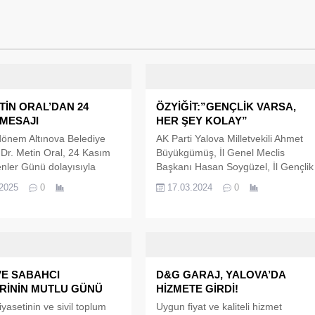
TİN ORAL’DAN 24
ÖZYİĞİT:”GENÇLİK VARSA,
 MESAJI
HER ŞEY KOLAY”
dönem Altınova Belediye
AK Parti Yalova Milletvekili Ahmet
Dr. Metin Oral, 24 Kasım
Büyükgümüş, İl Genel Meclis
ler Günü dolayısıyla
Başkanı Hasan Soygüzel, İl Gençlik
ığı mesajda öğretmenlerin
Kolları Başkanı Muaz Ceylan, Ak
.2025
0
17.03.2024
0
in taşıdığı kritik role dikkat
Parti Altınova İlçe Gençlik Kollarının
 “Öğretmenlerimiz, ilim ve
düzenlediği iftar programına katıldı.
üleridir. Ülkemizin
Programda söz alan Ak Parti
i aydınlatıyorlar.”
Altınova Belediye Başkan Adayı
ni kullandı.
Regaip Ahmet Özyiğit,’ Gençliğin
olduğu her yerde varız.’ dedi.
VE SABAHCI
D&G GARAJ, YALOVA’DA
Gençlere dair birbirinden önemli...
ERİNİN MUTLU GÜNÜ
HİZMETE GİRDİ!
yasetinin ve sivil toplum
Uygun fiyat ve kaliteli hizmet