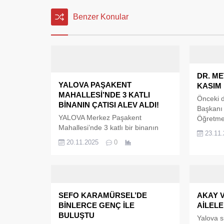
Benzer Konular
DR. ME
YALOVA PAŞAKENT
KASIM
MAHALLESİ’NDE 3 KATLI
Önceki 
BİNANIN ÇATISI ALEV ALDI!
Başkanı 
YALOVA Merkez Paşakent
Öğretmen
Mahallesi’nde 3 katlı bir binanın
yayımlad
23.11
çatısında çıkan yangın paniğe
toplum iç
20.11.2025
0
neden oldu. Henüz belirlenemeyen
çekerek,
bir nedenle başlayan yangın, kısa
irfan önc
sürede büyüyerek çatıyı tamamen
geleceğin
sardı. İtfaiye ekiplerinin hızlı
ifadeleri
müdahalesi sayesinde alevler
SEFO KARAMÜRSEL’DE
AKAY 
kontrol altına alınarak söndürüldü.
BİNLERCE GENÇ İLE
AİLEL
BULUŞTU
Yalova si