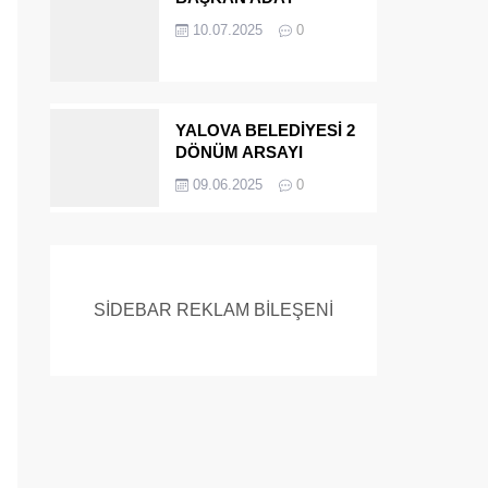
ADAYIYDI CİNAYETTEN
10.07.2025
0
MÜEBBET ALDI FİRAR
ETTİ.!
YALOVA BELEDİYESİ 2
DÖNÜM ARSAYI
SATIYOR
09.06.2025
0
SİDEBAR REKLAM BİLEŞENİ