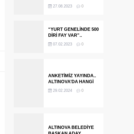
OLMAYA DEVAM
27.08.2023
0
EDECEĞİZ’
“YURT GENELİNDE 500
DİRİ FAY VAR”..
ALTINOVA VE
07.02.2023
0
ÇINARCIK..
ANKETİMİZ YAYINDA..
ALTINOVA’DA HANGİ
İSMİ BELEDİYE
29.02.2024
0
BAŞKANI OLARAK
GÖRMEK İSTERSİNİZ?
ALTINOVA BELEDİYE
BAŞKAN ADAY