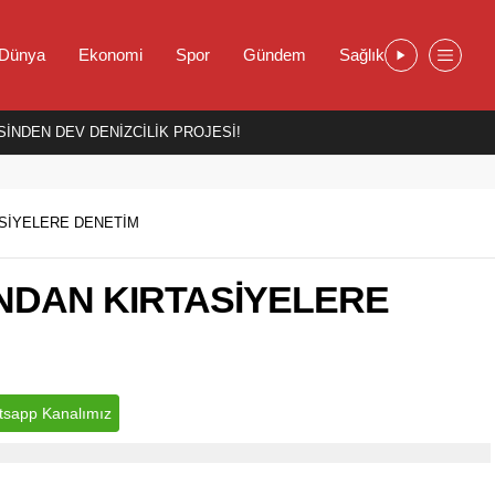
Dünya
Ekonomi
Spor
Gündem
Sağlık
İNDEN DEV DENİZCİLİK PROJESİ!
ASİYELERE DENETİM
INDAN KIRTASİYELERE
sapp Kanalımız