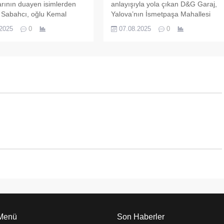
arının duayen isimlerden
anlayışıyla yola çıkan D&G Garaj,
 Sabahcı, oğlu Kemal
Yalova’nın İsmetpaşa Mahallesi
ve Huri Akay ile nişanlandı.
Girne Caddesi No:88 adresinde oto
.2025
0
07.08.2025
0
nen nişan programına STK
yıkama ve araç kurtarma
eri, siyasiler ve çok sayıda
hizmetleriyle kapılarını açtı. Başarılı
tılım sağladı.
işletmeci Onur Dağdeviren
öncülüğünde hizmet veren D&G
Garaj, araç sahiplerine güvenilir,
hızlı ve ekonomik çözümler
sunuyor.
 Menü
Son Haberler