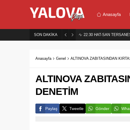
Anasayfa
SON DAKİKA
22:30
HAT-SAN TERSANES
Anasayfa
Genel
ALTINOVA ZABITASINDAN KIRT
ALTINOVA ZABITAS
DENETİM
Paylaş
Tweetle
Gönder
What