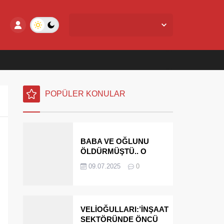
Yalova Merkez,
25
°C
Açık
POPÜLER KONULAR
BABA VE OĞLUNU
ÖLDÜRMÜŞTÜ.. O
PARAYI YASAL
09.07.2025
0
MİRASÇILARI
ÖDEYECEK
VELİOĞULLARI:’İNŞAAT
SEKTÖRÜNDE ÖNCÜ