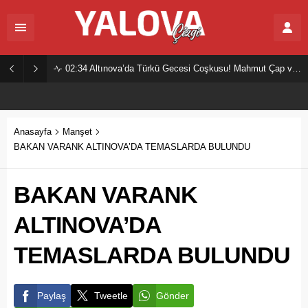
02:34
Altınova’da Türkü Gecesi Coşkusu! Mahmut Çap ve Ekibi Vatandaşları Buluşturdu
Anasayfa
Manşet
BAKAN VARANK ALTINOVA’DA TEMASLARDA BULUNDU
BAKAN VARANK
ALTINOVA’DA
TEMASLARDA BULUNDU
Paylaş
Tweetle
Gönder