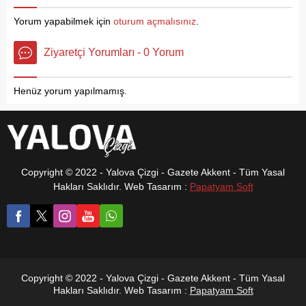
Hülya Kargal her yerde
hedeflerken, kente ve
aranıyor. 55 yaşında,
vatandaşlara dair ilk izlenimlerini
Yorum yapabilmek için
oturum açmalısınız
.
evli ve 4 çocuk annesi
de kamuoyuyla paylaştı.
olan Hülya Kargal’ın
Ziyaretçi Yorumları - 0 Yorum
yakınları kayıp
başvurusunda
bulundu. Psikolojik
Henüz yorum yapılmamış.
rahatsızlığı bulunduğu
öğrenilen Kargal’ı
emniyet ekipleri her
yerde...
Copyright © 2022 - Yalova Çizgi - Gazete Akkent - Tüm Yasal
Hakları Saklıdır. Web Tasarım :
Papatyam Soft
Copyright © 2022 - Yalova Çizgi - Gazete Akkent - Tüm Yasal
Hakları Saklıdır. Web Tasarım :
Papatyam Soft