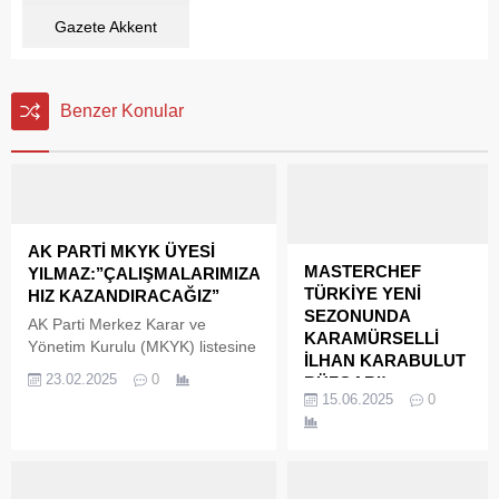
Gazete Akkent
Benzer Konular
AK PARTİ MKYK ÜYESİ
MASTERCHEF
YILMAZ:’’ÇALIŞMALARIMIZA
TÜRKİYE YENİ
HIZ KAZANDIRACAĞIZ’’
SEZONUNDA
AK Parti Merkez Karar ve
KARAMÜRSELLİ
Yönetim Kurulu (MKYK) listesine
İLHAN KARABULUT
önceki dönem AK Parti Kocaeli İl
23.02.2025
0
RÜZGARI!
Kadın Kolları Başkanı, Kocaeli
15.06.2025
0
TV8’in reyting
ve Yalova siyasetini yakından
rekortmeni yemek
takip eden iş kadını Serpil
yarışması MasterChef
Yılmaz, 8. Olağan Büyük
Türkiye, yeni sezonuyla
Kongresi’nde tekrar MKYK