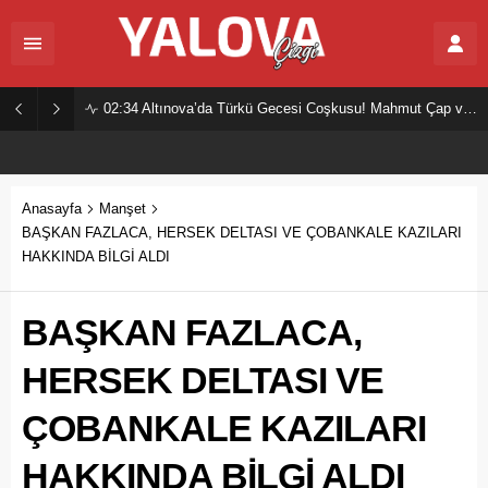
02:34
Altınova’da Türkü Gecesi Coşkusu! Mahmut Çap ve Ekibi Vatandaşları Buluşturdu
Anasayfa
Manşet
BAŞKAN FAZLACA, HERSEK DELTASI VE ÇOBANKALE KAZILARI
HAKKINDA BİLGİ ALDI
BAŞKAN FAZLACA,
HERSEK DELTASI VE
ÇOBANKALE KAZILARI
HAKKINDA BİLGİ ALDI