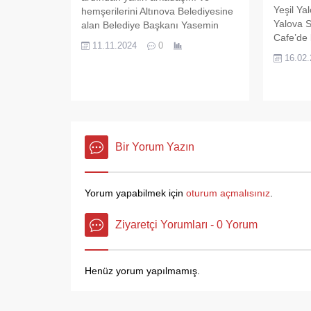
ödülüne layık görüldü.
bölgesin
Yeşil Ya
hemşerilerini Altınova Belediyesine
Yalova 
alan Belediye Başkanı Yasemin
Cafe’de 
Fazlaca’ya ilçe halkı tepki
11.11.2024
0
da bir a
gösterirken, iddialara göre bir
16.02
Serhat Yı
avukatında Altınova Belediyesine
yaptığı 
yakın zamanda başlayacağı ve bu
FK U-16 
avukatında Kastamonu’lu olduğu
şampiyon
konuşuluyor. Altınova’lı gençlerin
programı
Belediye personeli olarak
Kulübün 
değerlendirilmemesi ilçe halkının
Bir Yorum Yazın
ve gururl
dikkatlerinden kaçmazken, Belediye
Başkanı Yasemin Fazlaca’nın...
Yorum yapabilmek için
oturum açmalısınız
.
Ziyaretçi Yorumları - 0 Yorum
Henüz yorum yapılmamış.