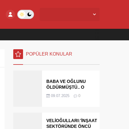
Yalova Merkez,
28
°C
Açık
POPÜLER KONULAR
BABA VE OĞLUNU
ÖLDÜRMÜŞTÜ.. O
PARAYI YASAL
09.07.2025
0
MİRASÇILARI
ÖDEYECEK
VELİOĞULLARI:’İNŞAAT
SEKTÖRÜNDE ÖNCÜ