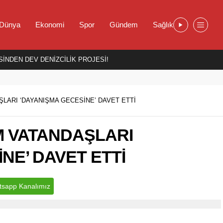
Dünya
Ekonomi
Spor
Gündem
Sağlık
İNDEN DEV DENİZCİLİK PROJESİ!
LARI ‘DAYANIŞMA GECESİNE’ DAVET ETTİ
M VATANDAŞLARI
NE’ DAVET ETTİ
sapp Kanalımız