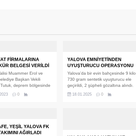
YAT FİRMALARINA
YALOVA EMNİYETİNDEN
ÜR BELGESİ VERİLDİ
UYUŞTURUCU OPERASYONU
alisi Muammer Erol ve
Yalova’da bir evin bahçesinde 9 kilo
elediye Başkan Vekili
730 gram sentetik uyuşturucu ele
 Tutuk, deprem bölgesinde
geçirildi, 2 şüpheli gözaltına alındı.
yürüten iş makinesi
Yalova Emniyet Müdürlüğü Narkotik
.2023
0
18.01.2025
0
eri, şoförler ve hafriyat
Suçlarla Mücadele Şube Müdürlüğ
nın temsilcilerine teşekkür
ekipleri, il genelinde uyuşturucu
takdim ettiler. Yalova
madde nakli, sevkiyatı ve ticareti
i, Yalova İl Özel İdaresi,
yapan şahısların tespiti ve
lum kuruluşları, duyarlı
yakalanmasına yönelik çalışma
FE, YEŞİL YALOVA FK
 hayırsever vatandaşların
gerçekleştirdi. Bu kapsamda
AKIMINI AĞIRLADI
ği ile Yalova’dan deprem
yürütülen operasyonda şüpheliler