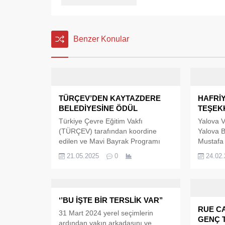
Benzer Konular
TÜRÇEV’DEN KAYTAZDERE
HAFRİ
BELEDİYESİNE ÖDÜL
TEŞEKK
Türkiye Çevre Eğitim Vakfı
Yalova V
(TÜRÇEV) tarafından koordine
Yalova B
edilen ve Mavi Bayrak Programı
Mustafa
kapsamında gerçekleştirilen 2024
çalışma 
21.05.2025
0
24.02
yılı Çevre Eğitim Etkinlikleri’nde
operatörl
Kaytazdere Belediyesi, önemli bir
firmaları
başarıya imza attı. Belediye, yıl
belgesi 
boyunca yürüttüğü çevre eğitim
Belediyes
‘’BU İŞTE BİR TERSLİK VAR’’
çalışmaları ve farkındalık
sivil top
RUE CA
faaliyetleriyle “En İyi Çevre Eğitim
firma ve
31 Mart 2024 yerel seçimlerin
GENÇ T
ve Bilinçlendirme Etkinlikleri”
da deste
ardından yakın arkadaşını ve