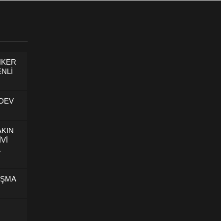
NKER
NLİ
 DEV
AKIN
İVİ
U
IŞMA