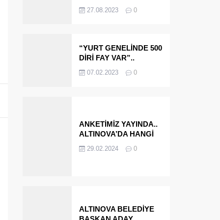
OLMAYA DEVAM
27.08.2023
0
EDECEĞİZ’
“YURT GENELİNDE 500
DİRİ FAY VAR”..
ALTINOVA VE
07.02.2023
0
ÇINARCIK..
ANKETİMİZ YAYINDA..
ALTINOVA’DA HANGİ
İSMİ BELEDİYE
29.02.2024
0
BAŞKANI OLARAK
GÖRMEK İSTERSİNİZ?
ALTINOVA BELEDİYE
BAŞKAN ADAY