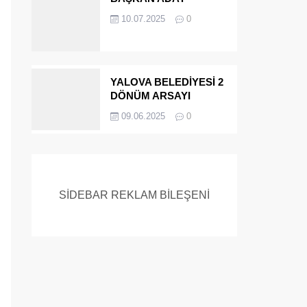
ADAYIYDI CİNAYETTEN
10.07.2025
0
MÜEBBET ALDI FİRAR
ETTİ.!
YALOVA BELEDİYESİ 2
DÖNÜM ARSAYI
SATIYOR
09.06.2025
0
SİDEBAR REKLAM BİLEŞENİ