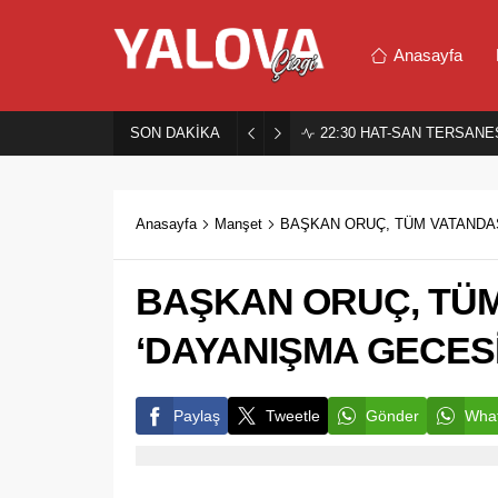
Anasayfa
SON DAKİKA
22:30
HAT-SAN TERSANES
Anasayfa
Manşet
BAŞKAN ORUÇ, TÜM VATANDAŞ
BAŞKAN ORUÇ, TÜ
‘DAYANIŞMA GECESİ
Paylaş
Tweetle
Gönder
What