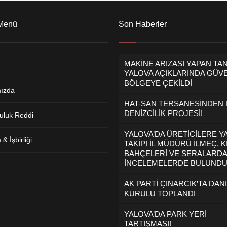
 Menü
Son Haberler
MAKİNE ARIZASI YAPAN TA
YALOVA AÇIKLARINDA GÜVE
BÖLGEYE ÇEKİLDİ
ızda
HAT-SAN TERSANESİNDEN
DENİZCİLİK PROJESİ!
uluk Reddi
YALOVA’DA ÜRETİCİLERE Y
& İşbirliği
TAKİP! İL MÜDÜRÜ İLMEÇ, K
BAHÇELERİ VE SERALARDA
İNCELEMELERDE BULUND
AK PARTİ ÇINARCIK’TA DAN
KURULU TOPLANDI
YALOVA’DA PARK YERİ
TARTIŞMASI!