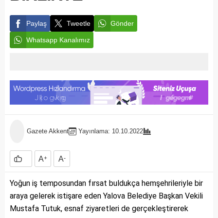
Paylaş
Tweetle
Gönder
Whatsapp Kanalımız
Gazete Akkent
Yayınlama: 10.10.2022
A
+
A
-
Yoğun iş temposundan fırsat buldukça hemşehrileriyle bir
araya gelerek istişare eden Yalova Belediye Başkan Vekili
Mustafa Tutuk, esnaf ziyaretleri de gerçekleştirerek