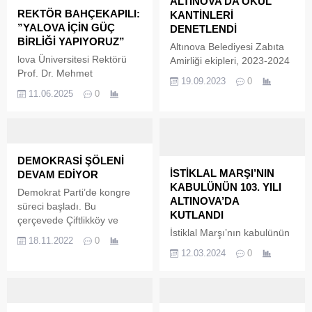
ALTINOVA’DA OKUL
REKTÖR BAHÇEKAPILI:
KANTİNLERİ
”YALOVA İÇİN GÜÇ
DENETLENDİ
BİRLİĞİ YAPIYORUZ”
Altınova Belediyesi Zabıta
lova Üniversitesi Rektörü
Amirliği ekipleri, 2023-2024
Prof. Dr. Mehmet
eğitim ve öğretim yılının
19.09.2023
0
Bahçekapılı, kentteki
açılmasının ardından okul
11.06.2025
0
hastaların başka illere gitme
kantinlerini tek tek
z
denetledi. Kantinleri mercek
altına alan zabıta ekipleri,
hiçbir detayı gözden
kaçırmıyor. Altınova
DEMOKRASİ ŞÖLENİ
Belediyesi Zabıta Amirliği
İSTİKLAL MARŞI’NIN
DEVAM EDİYOR
ekipleri, ilçe genelindeki
KABULÜNÜN 103. YILI
Demokrat Parti’de kongre
okul kantinleri ve
ALTINOVA’DA
süreci başladı. Bu
yemekhanelerinde denetim
KUTLANDI
çerçevede Çiftlikköy ve
yaptı. Bakanlık Genelgesi
İstiklal Marşı’nın kabulünün
Yalova Merkez İlçe
18.11.2022
0
Öğrencilerin daha sağlıklı
103. yıl dönümünü Altınova
Kongreleri tamamlandı. DP
12.03.2024
0
koşullarda beslenmesi için
Vakıfbank İlkokulu’nda
Yalova İl Başkanı Zehra
denetimlerini artıran...
düzenlenen törenle
Görener, kongre sürecinin
kutlandı. Etkinlikte, Milli
tam bir demokrasi şöleni
Şairimiz Mehmet Akif Ersoy
şeklinde devam ettiğini ifade