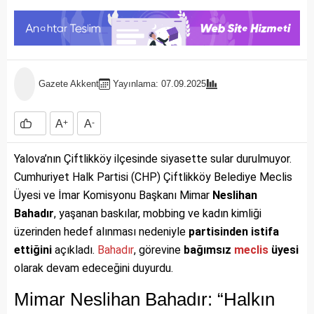
Gazete Akkent
Yayınlama: 07.09.2025
A
+
A
-
Yalova’nın Çiftlikköy ilçesinde siyasette sular durulmuyor.
Cumhuriyet Halk Partisi (CHP) Çiftlikköy Belediye Meclis
Üyesi ve İmar Komisyonu Başkanı Mimar
Neslihan
Bahadır
, yaşanan baskılar, mobbing ve kadın kimliği
üzerinden hedef alınması nedeniyle
partisinden istifa
ettiğini
açıkladı.
Bahadır
, görevine
bağımsız
meclis
üyesi
olarak devam edeceğini duyurdu.
Mimar Neslihan Bahadır: “Halkın