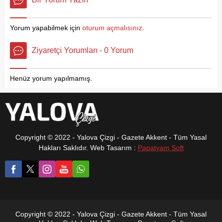
kurtardı. 112 Acil Çağrı
etkinlikleri kapsamında
Merkezi tarafından 23
düzenlenen ‘Sürdürülebilir
Kasım 2024 tarihinde saat
Mimari ve Mimarlık’ konulu
Yorum yapabilmek için
oturum açmalısınız
.
19.30 sıralarında Merkez
seminere ev sahipliği yaptı.
ilçe Sugören Köyü Höyük
Çiftlikköy Belediyesi,
Ziyaretçi Yorumları - 0 Yorum
Tepe mevkiinde K.C. adlı
‘Gençler, şehirler için iklim
vatandaşın Çınarcık Güllük
ve yerel eyleme öncülük
Köyü Hasanbaba...
ediyor’ temasıyla Birleşmiş
Henüz yorum yapılmamış.
Milletler Unhabitat Kent
Ekimi (Urban...
Copyright © 2022 - Yalova Çizgi - Gazete Akkent - Tüm Yasal
Hakları Saklıdır. Web Tasarım :
Papatyam Soft
Copyright © 2022 - Yalova Çizgi - Gazete Akkent - Tüm Yasal