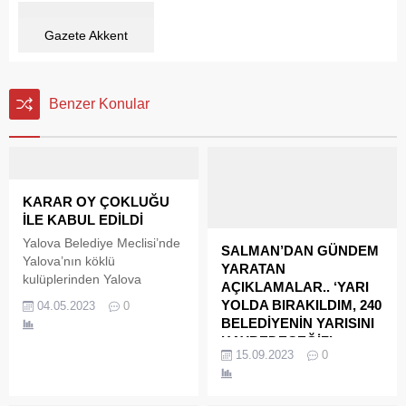
Gazete Akkent
Benzer Konular
KARAR OY ÇOKLUĞU
İLE KABUL EDİLDİ
Yalova Belediye Meclisi’nde
SALMAN’DAN GÜNDEM
Yalova’nın köklü
YARATAN
kulüplerinden Yalova
AÇIKLAMALAR.. ‘YARI
Doğuşspor Kulübü’nün vergi
YOLDA BIRAKILDIM, 240
04.05.2023
0
borcunun belediye
BELEDİYENİN YARISINI
tarafından yasal olarak
KAYBEDECEĞİZ’
ödenmesi konusuna Yalova
15.09.2023
0
Önceki Yalova Belediye
Belediye Meclisi’nin CHP’li
Başkanı Vefa Salman,
Meclis Üyeleri çekimser
Tiviport Genel Yayın
kaldı. Bunun üzerine söz