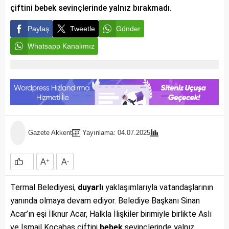
çiftini bebek sevinçlerinde yalnız bırakmadı.
Paylaş
Tweetle
Gönder
Whatsapp Kanalımız
Gazete Akkent
Yayınlama: 04.07.2025
A
+
A
-
Termal Belediyesi,
duyarlı
yaklaşımlarıyla vatandaşlarının
yanında olmaya devam ediyor. Belediye Başkanı Sinan
Acar’ın eşi İlknur Acar, Halkla İlişkiler birimiyle birlikte Aslı
ve İsmail Kocabaş çiftini
bebek
sevinçlerinde yalnız