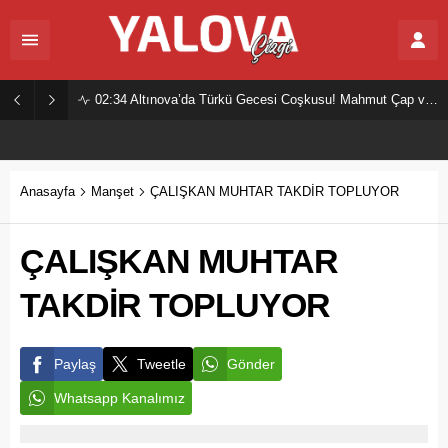
02:34
Altınova’da Türkü Gecesi Coşkusu! Mahmut Çap ve Ekibi Vatandaşları Buluşturdu
Anasayfa
Manşet
ÇALIŞKAN MUHTAR TAKDİR TOPLUYOR
ÇALIŞKAN MUHTAR
TAKDİR TOPLUYOR
Paylaş
Tweetle
Gönder
Whatsapp Kanalımız