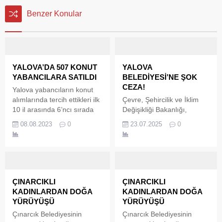
Benzer Konular
YALOVA’DA 507 KONUT
YALOVA
YABANCILARA SATILDI
BELEDİYESİ’NE ŞOK
CEZA!
Yalova yabancıların konut
alımlarında tercih ettikleri ilk
Çevre, Şehircilik ve İklim
10 il arasında 6’ncı sırada
Değişikliği Bakanlığı,
yer aldı. Yabancılar Ocak-
yağmur suyu hattından
08.08.2023
0
23.07.2025
0
Haziran döneminde
denize kentsel atık su
Yalova’da toplamda 507
deşarj ettiği belirlenen
konut satın aldılar.
Yalova Belediye
Gayrimenkul Yurt Dışı
Başkanlığı’na 1 milyon 337
Tanıtım Derneği (GİGDER)
bin 354 TL para cezası
tarafından yapılan ‘Küresel
uyguladı.
ÇINARCIKLI
ÇINARCIKLI
Rekabette Uluslararası
KADINLARDAN DOĞA
KADINLARDAN DOĞA
Gayrimenkul Yatırımlarını
YÜRÜYÜŞÜ
YÜRÜYÜŞÜ
Türkiye İçin Yeniden
Çınarcık Belediyesinin
Çınarcık Belediyesinin
Düşünmek” çalıştayında da