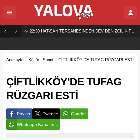
22:30
HAT-SAN TERSANESİNDEN DEV DENİZCİLİK PROJESİ!
Anasayfa
Kültür - Sanat
ÇİFTLİKKÖY’DE TUFAG RÜZGARI ESTİ
ÇİFTLİKKÖY’DE TUFAG
RÜZGARI ESTİ
Paylaş
Tweetle
Gönder
Whatsapp Kanalımız