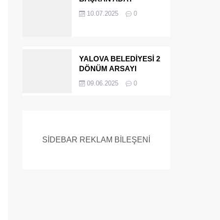
ADAYIYDI CİNAYETTEN
10.07.2025
0
MÜEBBET ALDI FİRAR
ETTİ.!
YALOVA BELEDİYESİ 2
DÖNÜM ARSAYI
SATIYOR
09.06.2025
0
SİDEBAR REKLAM BİLEŞENİ