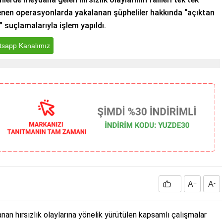
nlenen operasyonlarda yakalanan şüpheliler hakkında “açıktan
k” suçlamalarıyla işlem yapıldı.
sapp Kanalımız
A
+
A
-
an hırsızlık olaylarına yönelik yürütülen kapsamlı çalışmalar