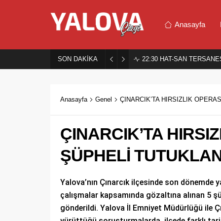
Anasayfa
SON DAKİKA
22:30
HAT-SAN TERSANES
Anasayfa
Genel
ÇINARCIK’TA HIRSIZLIK OPERA
ÇINARCIK’TA HIRSI
ŞÜPHELİ TUTUKLAN
Yalova’nın Çınarcık ilçesinde son dönemde ya
çalışmalar kapsamında gözaltına alınan 5 şü
gönderildi. Yalova İl Emniyet Müdürlüğü ile Ç
yürüttüğü soruşturmalarda, ilçede farklı tarih