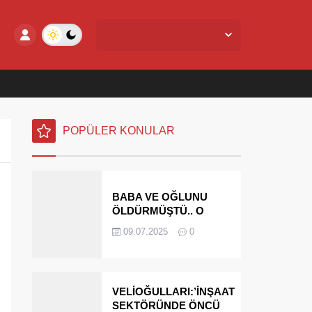
Yalova Merkez,
27
°C
Açık
POPÜLER KONULAR
BABA VE OĞLUNU
ÖLDÜRMÜŞTÜ.. O
PARAYI YASAL
09.07.2025
0
MİRASÇILARI
ÖDEYECEK
VELİOĞULLARI:’İNŞAAT
SEKTÖRÜNDE ÖNCÜ