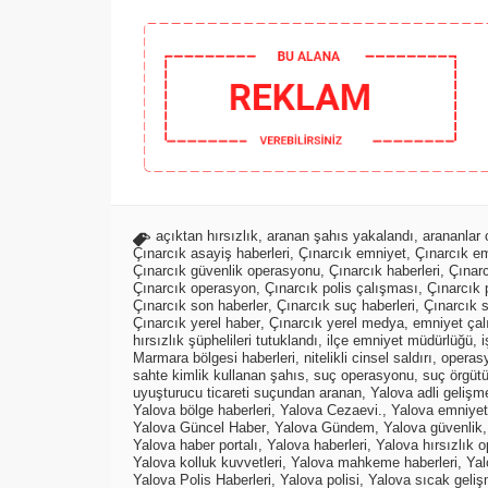
açıktan hırsızlık
,
aranan şahıs yakalandı
,
arananlar
Çınarcık asayiş haberleri
,
Çınarcık emniyet
,
Çınarcık em
Çınarcık güvenlik operasyonu
,
Çınarcık haberleri
,
Çınarc
Çınarcık operasyon
,
Çınarcık polis çalışması
,
Çınarcık p
Çınarcık son haberler
,
Çınarcık suç haberleri
,
Çınarcık 
Çınarcık yerel haber
,
Çınarcık yerel medya
,
emniyet çal
hırsızlık şüphelileri tutuklandı
,
ilçe emniyet müdürlüğü
,
i
Marmara bölgesi haberleri
,
nitelikli cinsel saldırı
,
operasy
sahte kimlik kullanan şahıs
,
suç operasyonu
,
suç örgüt
uyuşturucu ticareti suçundan aranan
,
Yalova adli gelişm
Yalova bölge haberleri
,
Yalova Cezaevi.
,
Yalova emniyet 
Yalova Güncel Haber
,
Yalova Gündem
,
Yalova güvenlik
Yalova haber portalı
,
Yalova haberleri
,
Yalova hırsızlık 
Yalova kolluk kuvvetleri
,
Yalova mahkeme haberleri
,
Yal
Yalova Polis Haberleri
,
Yalova polisi
,
Yalova sıcak geli