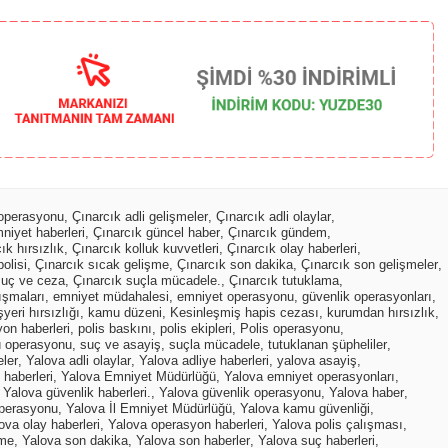
 operasyonu
,
Çınarcık adli gelişmeler
,
Çınarcık adli olaylar
,
niyet haberleri
,
Çınarcık güncel haber
,
Çınarcık gündem
,
ık hırsızlık
,
Çınarcık kolluk kuvvetleri
,
Çınarcık olay haberleri
,
olisi
,
Çınarcık sıcak gelişme
,
Çınarcık son dakika
,
Çınarcık son gelişmeler
,
suç ve ceza
,
Çınarcık suçla mücadele.
,
Çınarcık tutuklama
,
ışmaları
,
emniyet müdahalesi
,
emniyet operasyonu
,
güvenlik operasyonları
,
şyeri hırsızlığı
,
kamu düzeni
,
Kesinleşmiş hapis cezası
,
kurumdan hırsızlık
,
on haberleri
,
polis baskını
,
polis ekipleri
,
Polis operasyonu
,
ü operasyonu
,
suç ve asayiş
,
suçla mücadele
,
tutuklanan şüpheliler
,
eler
,
Yalova adli olaylar
,
Yalova adliye haberleri
,
yalova asayiş
,
haberleri
,
Yalova Emniyet Müdürlüğü
,
Yalova emniyet operasyonları
,
,
Yalova güvenlik haberleri.
,
Yalova güvenlik operasyonu
,
Yalova haber
,
operasyonu
,
Yalova İl Emniyet Müdürlüğü
,
Yalova kamu güvenliği
,
ova olay haberleri
,
Yalova operasyon haberleri
,
Yalova polis çalışması
,
şme
,
Yalova son dakika
,
Yalova son haberler
,
Yalova suç haberleri
,