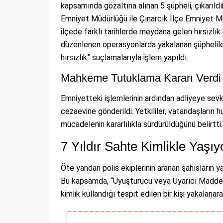
kapsamında gözaltına alınan 5 şüpheli, çıkarıld
Emniyet Müdürlüğü ile Çınarcık İlçe Emniyet Mü
ilçede farklı tarihlerde meydana gelen hırsızlık o
düzenlenen operasyonlarda yakalanan şüpheliler 
hırsızlık” suçlamalarıyla işlem yapıldı.
Mahkeme Tutuklama Kararı Verdi
Emniyetteki işlemlerinin ardından adliyeye sevk
cezaevine gönderildi. Yetkililer, vatandaşların 
mücadelenin kararlılıkla sürdürüldüğünü belirtti.
7 Yıldır Sahte Kimlikle Yaşı
Öte yandan polis ekiplerinin aranan şahısların
Bu kapsamda, “Uyuşturucu veya Uyarıcı Madde İ
kimlik kullandığı tespit edilen bir kişi yakalanar