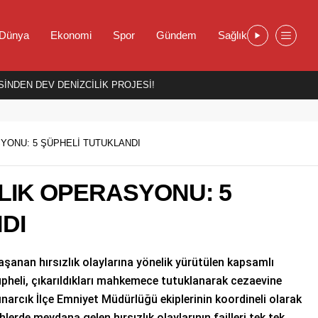
Dünya
Ekonomi
Spor
Gündem
Sağlık
İNDEN DEV DENİZCİLİK PROJESİ!
SYONU: 5 ŞÜPHELİ TUTUKLANDI
ZLIK OPERASYONU: 5
DI
şanan hırsızlık olaylarına yönelik yürütülen kapsamlı
pheli, çıkarıldıkları mahkemece tutuklanarak cezaevine
ınarcık İlçe Emniyet Müdürlüğü ekiplerinin koordineli olarak
lerde meydana gelen hırsızlık olaylarının failleri tek tek