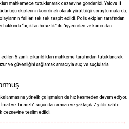
ıkları mahkemece tutuklanarak cezaevine gönderildi. Yalova İl
dürlüğü ekiplerinin koordineli olarak yürüttüğü soruşturmalarda,
laylarının failleri tek tek tespit edildi. Polis ekipleri tarafından
hakkında “açıktan hırsızlık” ile “işyerinden ve kurumdan
 edilen 5 zanlı, çıkarıldıkları mahkeme tarafından tutuklanarak
huzur ve güvenliğini sağlamak amacıyla suç ve suçlularla
yormuş
 yakalanmasına yönelik çalışmaları da hız kesmeden devam ediyor.
mal ve Ticareti” suçundan aranan ve yaklaşık 7 yıldır sahte
ak cezaevine teslim edildi.