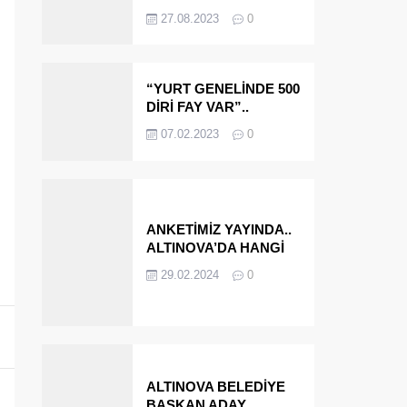
OLMAYA DEVAM
27.08.2023
0
EDECEĞİZ’
“YURT GENELİNDE 500
DİRİ FAY VAR”..
ALTINOVA VE
07.02.2023
0
ÇINARCIK..
ANKETİMİZ YAYINDA..
ALTINOVA’DA HANGİ
İSMİ BELEDİYE
29.02.2024
0
BAŞKANI OLARAK
GÖRMEK İSTERSİNİZ?
ALTINOVA BELEDİYE
BAŞKAN ADAY