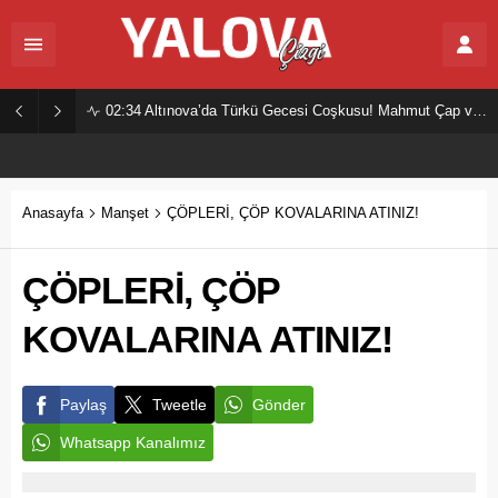
02:34
Altınova’da Türkü Gecesi Coşkusu! Mahmut Çap ve Ekibi Vatandaşları Buluşturdu
Anasayfa
Manşet
ÇÖPLERİ, ÇÖP KOVALARINA ATINIZ!
ÇÖPLERİ, ÇÖP
KOVALARINA ATINIZ!
Paylaş
Tweetle
Gönder
Whatsapp Kanalımız