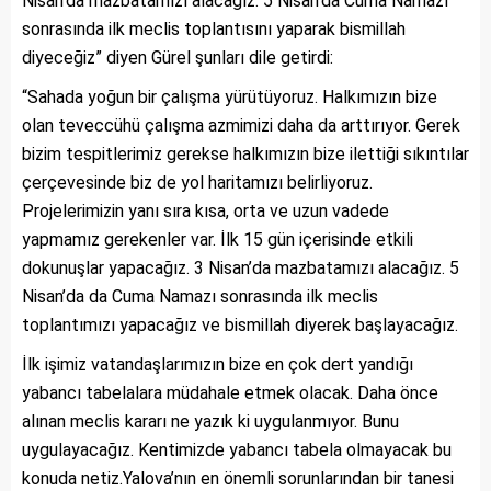
Nisan’da mazbatamızı alacağız. 5 Nisan’da Cuma Namazı
sonrasında ilk meclis toplantısını yaparak bismillah
diyeceğiz” diyen Gürel şunları dile getirdi:
“Sahada yoğun bir çalışma yürütüyoruz. Halkımızın bize
olan teveccühü çalışma azmimizi daha da arttırıyor. Gerek
bizim tespitlerimiz gerekse halkımızın bize ilettiği sıkıntılar
çerçevesinde biz de yol haritamızı belirliyoruz.
Projelerimizin yanı sıra kısa, orta ve uzun vadede
yapmamız gerekenler var. İlk 15 gün içerisinde etkili
dokunuşlar yapacağız. 3 Nisan’da mazbatamızı alacağız. 5
Nisan’da da Cuma Namazı sonrasında ilk meclis
toplantımızı yapacağız ve bismillah diyerek başlayacağız.
İlk işimiz vatandaşlarımızın bize en çok dert yandığı
yabancı tabelalara müdahale etmek olacak. Daha önce
alınan meclis kararı ne yazık ki uygulanmıyor. Bunu
uygulayacağız. Kentimizde yabancı tabela olmayacak bu
konuda netiz.Yalova’nın en önemli sorunlarından bir tanesi