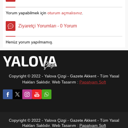
Belediye Başkanı İsmail
operasyonda 4 şüpheli
Yıldırım ve İlçe Başkanı Sait
gözaltına alınırken,
Yorum yapabilmek için
oturum açmalısınız
.
Mete’ye, Belediye Başkan
zanlılardan 1’i tutuklandı.
Yardımcısı Mesut
Diğer şüpheliler hakkında
Ziyaretçi Yorumları - 0 Yorum
Çetinkaya, Karamürsel
ise sınır dışı işlemleri
Belediyesi Özel Kalem
başlatıldı.
Müdürü Ferdi Gürses ve
Henüz yorum yapılmamış.
belediye personeli, AK Parti
Karamürsel İlçe...
Copyright © 2022 - Yalova Çizgi - Gazete Akkent - Tüm Yasal
Hakları Saklıdır. Web Tasarım :
Papatyam Soft
Copyright © 2022 - Yalova Çizgi - Gazete Akkent - Tüm Yasal
Hakları Saklıdır. Web Tasarım :
Papatyam Soft