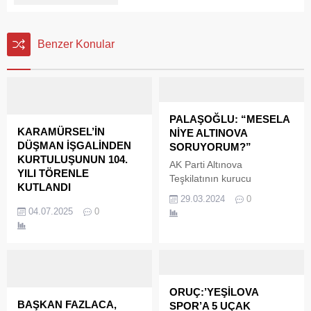
Benzer Konular
PALAŞOĞLU: “MESELA
KARAMÜRSEL’İN
NİYE ALTINOVA
DÜŞMAN İŞGALİNDEN
SORUYORUM?”
KURTULUŞUNUN 104.
AK Parti Altınova
YILI TÖRENLE
Teşkilatının kurucu
KUTLANDI
isimlerinden, önceki dönem
29.03.2024
0
Karamürsel’in düşman
belediye meclis üyesi
04.07.2025
0
işgalinden kurtuluşunun
Turhan Palaşoğlu yerel
104. yıl dönümü,
seçim öncesi bir birinden
düzenlenen resmi törenle
önemli iddialarda bulundu.
büyük bir coşkuyla kutlandı.
Palaşoğlu’nun çektiği
videolar sosyal medyada da
ilgi ile izlenirken,’ Ak Parti
ORUÇ:’YEŞİLOVA
Belediye Başkan Adayı
BAŞKAN FAZLACA,
SPOR’A 5 UÇAK