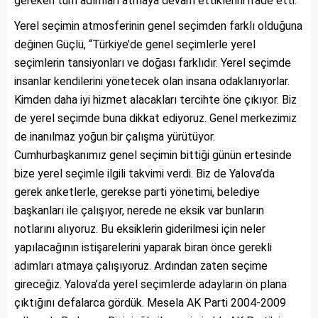
gereken tüm adımları atmaya devam ettiklerini ifade etti.
Yerel seçimin atmosferinin genel seçimden farklı olduğuna
değinen Güçlü, “Türkiye’de genel seçimlerle yerel
seçimlerin tansiyonları ve doğası farklıdır. Yerel seçimde
insanlar kendilerini yönetecek olan insana odaklanıyorlar.
Kimden daha iyi hizmet alacakları tercihte öne çıkıyor. Biz
de yerel seçimde buna dikkat ediyoruz. Genel merkezimiz
de inanılmaz yoğun bir çalışma yürütüyor.
Cumhurbaşkanımız genel seçimin bittiği günün ertesinde
bize yerel seçimle ilgili takvimi verdi. Biz de Yalova’da
gerek anketlerle, gerekse parti yönetimi, belediye
başkanları ile çalışıyor, nerede ne eksik var bunların
notlarını alıyoruz. Bu eksiklerin giderilmesi için neler
yapılacağının istişarelerini yaparak biran önce gerekli
adımları atmaya çalışıyoruz. Ardından zaten seçime
gireceğiz. Yalova’da yerel seçimlerde adayların ön plana
çıktığını defalarca gördük. Mesela AK Parti 2004-2009