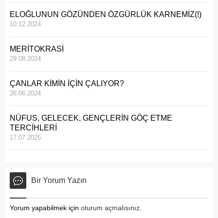
ELOĞLUNUN GÖZÜNDEN ÖZGÜRLÜK KARNEMİZ(!)
10.12.2024
MERİTOKRASİ
29.08.2024
ÇANLAR KİMİN İÇİN ÇALIYOR?
26.06.2024
NÜFUS, GELECEK, GENÇLERİN GÖÇ ETME
TERCİHLERİ
17.07.2025
Bir Yorum Yazın
Yorum yapabilmek için
oturum açmalısınız
.