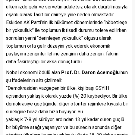
ülkemizde gelir ve servetin adaletsiz olarak dağıtılmasıyla
eşânlı olarak fasit bir daireye yine neden olmaktadır.
Eskiden AK Parti’nin ilk hükümet dönemlerinde “nöbetleşe
bir yoksulluk” ile toplumun iktisadî durumu tolere edilirken
sonraları yerini “derinleşen yoksulluk” olgusu alarak
toplumun orta gelir düzeyini yok ederek ekonomik
paylaşımı zenginler lehine zenginin daha zengin, fakirin
daha fakirleştiği bir aksa dönüştürdü.
Nobel ekonomi ödülü alan
Prof. Dr. Daron Acemoğlu
’nun
şu ifadelerinin altı çizilmeli:
“Demokrasiden vazgeçen bir ülke, kişi başı GSYİH
açısından yaklaşık olarak yüzde (%) 20 kaybediyor. Bir ülke
demokrasiye geçtiğinde, diğer otoriter rejimlere kıyasla bir
süreliğine biraz daha hızlı büyüyor. Bu
yaklaşık 7-8 yıl sürüyor, ardından 13 yıl kadar süren güçlü
bir büyüme atağı yaşanıyor ve bu sürecin sonunda diğer