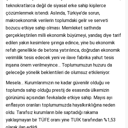
teknokratlarca değil de siyasal erke sahip kişilerce
çözümlenmek istendi. Aslında, Türkiye’de sorun,
makroekonomik verilerin toplumdaki gelir ve serveti
bozucu etkiye sahip olması. Memleket sathında
gerçekleştirilen milli ekonomik büyümeyi, yandaş diye tarif
edilen yakın kesimlere şırınga edince, yine bu ekonomik
refah genellikle de betona yatırılınca, doğrudan ekonomik
verimlilik tesis edecek yeni ve ilave fabrika yahut tesis
inşaına önem verilmeyince… Toplumumuzun huzuru da
geleceğe yönelik beklentileri de olumsuz etkileniyor.
Mesela… Kurumlarımızın ne kadar güvenilir olduğu ve
toplumda sahip olduğu prestij de esasında ülkemizin
görünümü açısından fevkalade etkiye sahip. Mayıs ayı
enflasyon oranları toplumumuzda hayalkırıklığına neden
oldu. Tarafsız kurumların bile saptadığı rakama
yaklaşmayan bir TÜFE oranı yine TUİK tarafından %1,53
olarak ilan edildi.