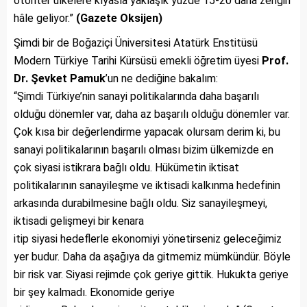
otoriter ülkelere kıyasla yaklaşık yüzde 15-20 daha zengin
hâle geliyor.”
(Gazete Oksijen)
Şimdi bir de Boğaziçi Üniversitesi Atatürk Enstitüsü
Modern Türkiye Tarihi Kürsüsü emekli öğretim üyesi
Prof.
Dr. Şevket Pamuk
’un ne dediğine bakalım:
“Şimdi Türkiye’nin sanayi politikalarında daha başarılı
olduğu dönemler var, daha az başarılı olduğu dönemler var.
Çok kısa bir değerlendirme yapacak olursam derim ki, bu
sanayi politikalarının başarılı olması bizim ülkemizde en
çok siyasi istikrara bağlı oldu. Hükümetin iktisat
politikalarının sanayileşme ve iktisadi kalkınma hedefinin
arkasında durabilmesine bağlı oldu. Siz sanayileşmeyi,
iktisadi gelişmeyi bir kenara
itip siyasi hedeflerle ekonomiyi yönetirseniz geleceğimiz
yer budur. Daha da aşağıya da gitmemiz mümkündür. Böyle
bir risk var. Siyasi rejimde çok geriye gittik. Hukukta geriye
bir şey kalmadı. Ekonomide geriye