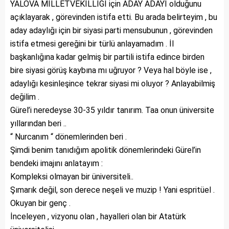
YALOVA MİLLETVEKİLLİĞİ için ADAY ADAYI olduğunu
açıklayarak , görevinden istifa etti. Bu arada belirteyim , bu
aday adaylığı için bir siyasi parti mensubunun , görevinden
istifa etmesi gereğini bir türlü anlayamadım . İl
başkanlığına kadar gelmiş bir partili istifa edince birden
bire siyasi görüş kaybına mı uğruyor ? Veya hal böyle ise ,
adaylığı kesinleşince tekrar siyasi mi oluyor ? Anlayabilmiş
değilim .
Gürel’i neredeyse 30-35 yıldır tanırım. Taa onun üniversite
yıllarından beri ..
“ Nurcanım “ dönemlerinden beri .
Şimdi benim tanıdığım apolitik dönemlerindeki Gürel’in
bendeki imajını anlatayım :
Kompleksi olmayan bir üniversiteli..
Şımarık değil, son derece neşeli ve muzip ! Yani espritüel .
Okuyan bir genç .
İnceleyen , vizyonu olan , hayalleri olan bir Atatürk