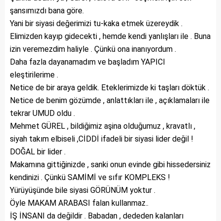
şansımızdı bana göre.
Yani bir siyasi değerimizi tu-kaka etmek üzereydik .
Elimizden kayıp gidecekti , hemde kendi yanlışları ile . Buna
izin veremezdim haliyle . Çünkü ona inanıyordum .
Daha fazla dayanamadım ve başladım YAPICI
eleştirilerime .
Netice de bir araya geldik. Eteklerimizde ki taşları döktük .
Netice de benim gözümde , anlattıkları ile , açıklamaları ile
tekrar UMUD oldu .
Mehmet GÜREL , bildiğimiz aşina olduğumuz , kravatlı ,
siyah takım elbiseli ,CİDDİ ifadeli bir siyasi lider değil !
DOĞAL bir lider .
Makamına gittiğinizde , sanki onun evinde gibi hissedersiniz
kendinizi . Çünkü SAMİMİ ve sıfır KOMPLEKS !
Yürüyüşünde bile siyasi GÖRÜNÜM yoktur .
Öyle MAKAM ARABASI falan kullanmaz..
İŞ İNSANI da değildir . Babadan , dededen kalanları