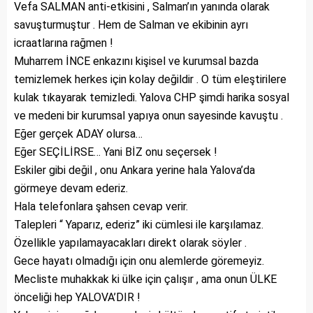
Vefa SALMAN anti-etkisini , Salman’ın yanında olarak
savuşturmuştur . Hem de Salman ve ekibinin ayrı
icraatlarına rağmen !
Muharrem İNCE enkazını kişisel ve kurumsal bazda
temizlemek herkes için kolay değildir . O tüm eleştirilere
kulak tıkayarak temizledi. Yalova CHP şimdi harika sosyal
ve medeni bir kurumsal yapıya onun sayesinde kavuştu .
Eğer gerçek ADAY olursa…
Eğer SEÇİLİRSE… Yani BİZ onu seçersek !
Eskiler gibi değil , onu Ankara yerine hala Yalova’da
görmeye devam ederiz.
Hala telefonlara şahsen cevap verir.
Talepleri “ Yaparız, ederiz” iki cümlesi ile karşılamaz.
Özellikle yapılamayacakları direkt olarak söyler .
Gece hayatı olmadığı için onu alemlerde göremeyiz.
Mecliste muhakkak ki ülke için çalışır , ama onun ÜLKE
önceliği hep YALOVA’DIR !