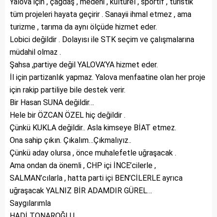
Yalova için , çağdaş , medeni , kültürel , sportif , turistik
tüm projeleri hayata geçirir . Sanayii ihmal etmez , ama
turizme , tarıma da aynı ölçüde hizmet eder.
Lobici değildir . Dolayısı ile STK seçim ve çalışmalarına
müdahil olmaz .
Şahsa ,partiye değil YALOVA’YA hizmet eder.
İl için partizanlık yapmaz. Yalova menfaatine olan her proje
için rakip partiliye bile destek verir.
Bir Hasan SUNA değildir…
Hele bir ÖZCAN ÖZEL hiç değildir .
Çünkü KUKLA değildir.. Asla kimseye BİAT etmez.
Ona sahip çıkın. Çıkalım…Çıkmalıyız..
Çünkü aday olursa , önce muhalefetle uğraşacak .
Ama ondan da önemli , CHP içi İNCE’cilerle ,
SALMAN’cılarla , hatta parti içi BEN’CİLERLE ayrıca
uğraşacak YALNIZ BİR ADAMDIR GÜREL…
Saygılarımla
HADİ TONAROĞLU