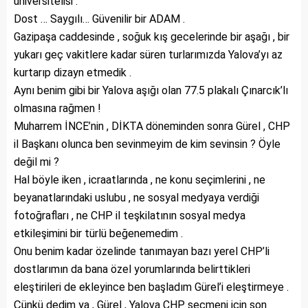
üniversitelisi .
Dost … Saygılı… Güvenilir bir ADAM .
Gazipaşa caddesinde , soğuk kış gecelerinde bir aşağı , bir
yukarı geç vakitlere kadar süren turlarımızda Yalova’yı az
kurtarıp dizayn etmedik .
Aynı benim gibi bir Yalova aşığı olan 77.5 plakalı Çınarcık’lı
olmasına rağmen !
Muharrem İNCE’nin , DİKTA döneminden sonra Gürel , CHP
il Başkanı olunca ben sevinmeyim de kim sevinsin ? Öyle
değil mi ?
Hal böyle iken , icraatlarında , ne konu seçimlerini , ne
beyanatlarındaki uslubu , ne sosyal medyaya verdiği
fotoğrafları , ne CHP il teşkilatının sosyal medya
etkileşimini bir türlü beğenemedim .
Onu benim kadar özelinde tanımayan bazı yerel CHP’li
dostlarımın da bana özel yorumlarında belirttikleri
eleştirileri de ekleyince ben başladım Gürel’i eleştirmeye .
Çünkü dedim ya , Gürel , Yalova CHP seçmeni için son