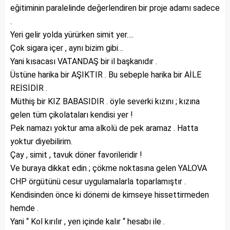
eğitiminin paralelinde değerlendiren bir proje adamı sadece
.
Yeri gelir yolda yürürken simit yer….
Çok sigara içer , aynı bizim gibi…
Yani kısacası VATANDAŞ bir il başkanıdır .
Üstüne harika bir AŞIKTIR . Bu sebeple harika bir AİLE
REİSİDİR .
Müthiş bir KIZ BABASIDIR . öyle severki kızını ; kızına
gelen tüm çikolataları kendisi yer !
Pek namazı yoktur ama alkolü de pek aramaz . Hatta
yoktur diyebilirim.
Çay , simit , tavuk döner favorileridir !
Ve buraya dikkat edin ; çökme noktasına gelen YALOVA
CHP örgütünü cesur uygulamalarla toparlamıştır .
Kendisinden önce ki dönemi de kimseye hissettirmeden
hemde .
Yani “ Kol kırılır , yen içinde kalır “ hesabı ile .