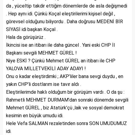
da , yüceltip takdir ettiğim dönemlerde de asla değişmedi
. Hep aynı idi. Çünkü Koçal eleştirilerimi kişisel değil ,
görevsel olduğunu biliyordu . Daha doğrusu MEDENİ BİR
SİYASİ idi başkan Koçal .
Hala da görüşürüz .
İkincisi ise an itibarı ile daha güncel . Yani eski CHP İl
Başkanı sevgili MEHMET GÜREL !
Niye ESKİ ? Çünkü Mehmet GÜREL an itibarı ile CHP
YALOVA MİLLETVEKİLİ ADAY ADAYI !
Onu o kadar eleştirdimki ; AKP’liler bana sevgi duydu , en
yakın CHP’li dostlarım ise tavır aldı .
Eleştirilerimde haklı olduğum bir görüşüm vardı . O da şu :
Rahmetli MEHMET DURMAM’dan sonraki dönemde sevgili
Mehmet GÜREL , biz Atatürk’çü ,laik ve sosyal demokrat
kesimin en büyük umudu idi.
Hele Vefa SALMAN rezaletinden sonra SON UMUDUMUZ
idi.