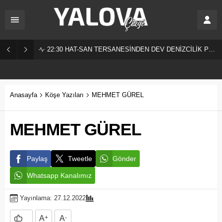
22:30
HAT-SAN TERSANESİNDEN DEV DENİZCİLİK PROJESİ!
Anasayfa
Köşe Yazıları
MEHMET GÜREL
MEHMET GÜREL
Paylaş
Tweetle
Gönder
Whatsapp Kanalımız
Yayınlama: 27.12.2022
A
+
A
-