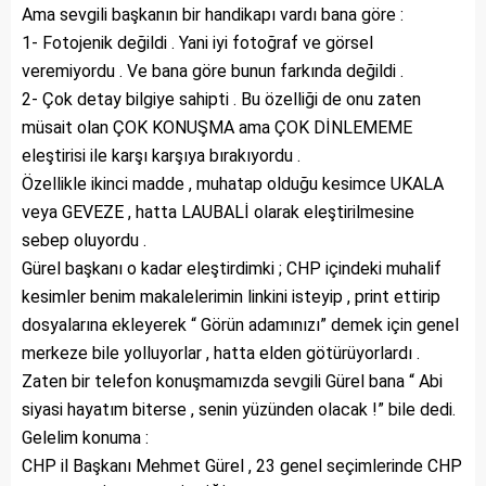
Ama sevgili başkanın bir handikapı vardı bana göre :
1- Fotojenik değildi . Yani iyi fotoğraf ve görsel
veremiyordu . Ve bana göre bunun farkında değildi .
2- Çok detay bilgiye sahipti . Bu özelliği de onu zaten
müsait olan ÇOK KONUŞMA ama ÇOK DİNLEMEME
eleştirisi ile karşı karşıya bırakıyordu .
Özellikle ikinci madde , muhatap olduğu kesimce UKALA
veya GEVEZE , hatta LAUBALİ olarak eleştirilmesine
sebep oluyordu .
Gürel başkanı o kadar eleştirdimki ; CHP içindeki muhalif
kesimler benim makalelerimin linkini isteyip , print ettirip
dosyalarına ekleyerek “ Görün adamınızı” demek için genel
merkeze bile yolluyorlar , hatta elden götürüyorlardı .
Zaten bir telefon konuşmamızda sevgili Gürel bana “ Abi
siyasi hayatım biterse , senin yüzünden olacak !” bile dedi.
Gelelim konuma :
CHP il Başkanı Mehmet Gürel , 23 genel seçimlerinde CHP