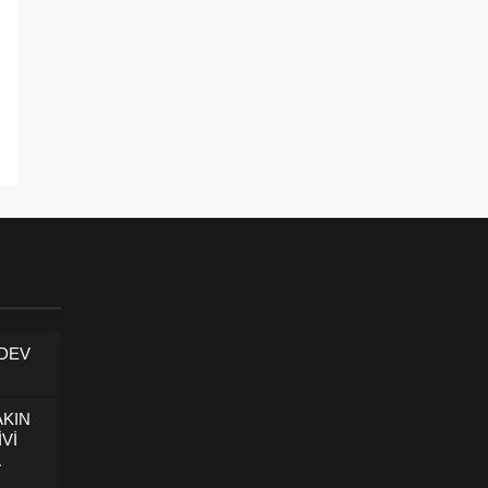
 DEV
AKIN
İVİ
U