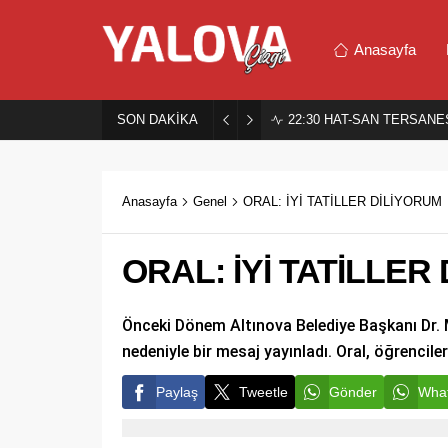
Anasayfa
SON DAKİKA
22:30
HAT-SAN TERSANES
Anasayfa
Genel
ORAL: İYİ TATİLLER DİLİYORUM
ORAL: İYİ TATİLLER
Önceki Dönem Altınova Belediye Başkanı Dr. 
nedeniyle bir mesaj yayınladı. Oral, öğrencile
Paylaş
Tweetle
Gönder
What