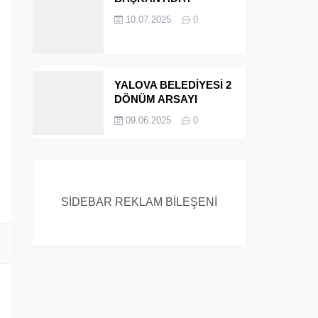
ADAYIYDI CİNAYETTEN
10.07.2025
0
MÜEBBET ALDI FİRAR
ETTİ.!
YALOVA BELEDİYESİ 2
DÖNÜM ARSAYI
SATIYOR
09.06.2025
0
SİDEBAR REKLAM BİLEŞENİ