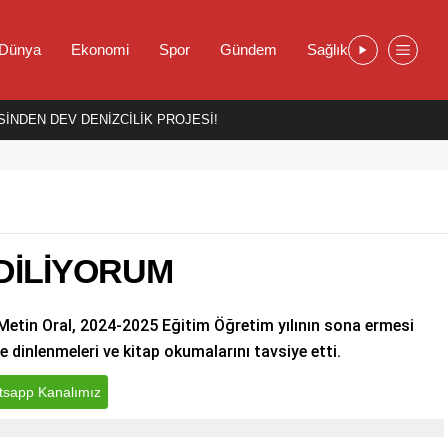
Dünya
Ekonomi
Spor
Gündem
Sağlık
İNDEN DEV DENİZCİLİK PROJESİ!
 DİLİYORUM
Metin Oral, 2024-2025 Eğitim Öğretim yılının sona ermesi
re dinlenmeleri ve kitap okumalarını tavsiye etti.
sapp Kanalımız