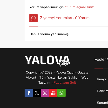
kalmazk
Alıyor” takımı ile hem birincilik...
verdiğin
Yorum yapabilmek için
oturum açmalısınız
.
Ziyaretçi Yorumları - 0 Yorum
Henüz yorum yapılmamış.
Footer
Copyright © 2022 - Yalova Çizgi - Gazete
Akkent - Tüm Yasal Hakları Saklıdır. Web
Künye
Tasarım :
Papatyam Soft
Hakkım
Soruml