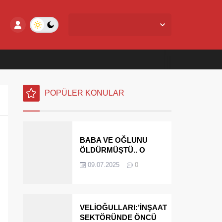
Yalova Merkez,
27
°C
Açık
POPÜLER KONULAR
BABA VE OĞLUNU
ÖLDÜRMÜŞTÜ.. O
PARAYI YASAL
09.07.2025
0
MİRASÇILARI
ÖDEYECEK
VELİOĞULLARI:’İNŞAAT
SEKTÖRÜNDE ÖNCÜ