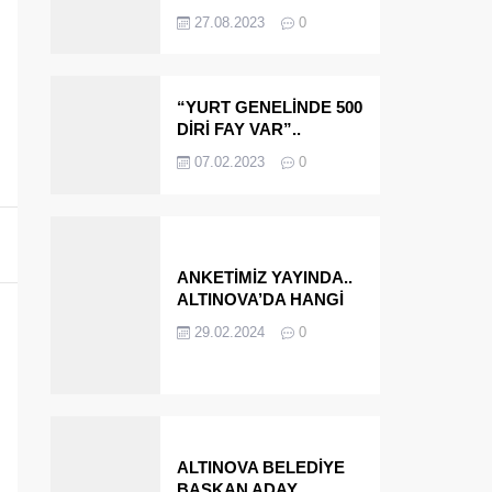
OLMAYA DEVAM
27.08.2023
0
EDECEĞİZ’
“YURT GENELİNDE 500
DİRİ FAY VAR”..
ALTINOVA VE
07.02.2023
0
ÇINARCIK..
ANKETİMİZ YAYINDA..
ALTINOVA’DA HANGİ
İSMİ BELEDİYE
29.02.2024
0
BAŞKANI OLARAK
GÖRMEK İSTERSİNİZ?
ALTINOVA BELEDİYE
BAŞKAN ADAY