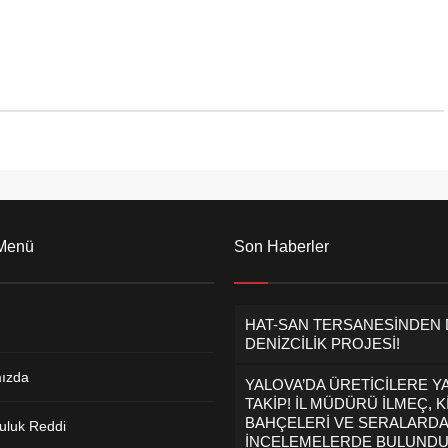
en, vatandaşta tam destek
“Gıda Tarım Ve Hayvancılık
i açıkladı. Durmuş...
Bakanlığı Türk Gıda Kodeksi
Ekmek Ve Ekmek Çeşitleri...
 Menü
Son Haberler
HAT-SAN TERSANESİNDEN
DENİZCİLİK PROJESİ!
ızda
YALOVA’DA ÜRETİCİLERE Y
TAKİP! İL MÜDÜRÜ İLMEÇ, K
BAHÇELERİ VE SERALARDA
uluk Reddi
İNCELEMELERDE BULUND