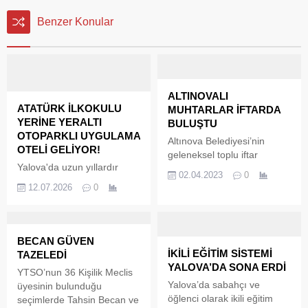
Benzer Konular
ALTINOVALI
ATATÜRK İLKOKULU
MUHTARLAR İFTARDA
YERİNE YERALTI
BULUŞTU
OTOPARKLI UYGULAMA
Altınova Belediyesi’nin
OTELİ GELİYOR!
geleneksel toplu iftar
Yalova'da uzun yıllardır
programları çerçevesinde
02.04.2023
0
eğitim hayatının önemli
ilçede görev yapan
12.07.2026
0
merkezleri arasında yer
muhtarlar, aza üyeleri ve
alan Atatürk İlkokulu,
aileleri iftarda buluştu.
Gaziosmanpaşa İlkokulu ve
Altınova Belediyesi
Saffet Çam Ortaokulu için
Konferans ve Düğün
BECAN GÜVEN
önemli bir karar alındı.
Salonunda gerçekleştirilen
İKİLİ EĞİTİM SİSTEMİ
TAZELEDİ
Yapılan deprem performans
iftara; Altınova Kaymakamı
YALOVA’DA SONA ERDİ
YTSO’nun 36 Kişilik Meclis
analizlerinde binaların
Regaip Ahmet Özyiğit,
Yalova’da sabahçı ve
üyesinin bulunduğu
güncel güvenlik kriterlerini
Altınova Belediye Başkanı
öğlenci olarak ikili eğitim
seçimlerde Tahsin Becan ve
karşılamadığı belirlenirken,
Dr. Metin Oral ve eşi