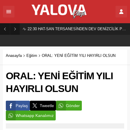
22:30
HAT-SAN TERSANESİNDEN DEV DENİZCİLİK PROJESİ!
Anasayfa
Eğitim
ORAL: YENİ EĞİTİM YILI HAYIRLI OLSUN
ORAL: YENİ EĞİTİM YILI
HAYIRLI OLSUN
Paylaş
Tweetle
Gönder
Whatsapp Kanalımız