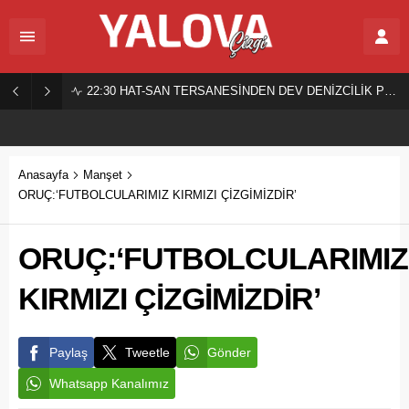
22:30
HAT-SAN TERSANESİNDEN DEV DENİZCİLİK PROJESİ!
Anasayfa
Manşet
ORUÇ:‘FUTBOLCULARIMIZ KIRMIZI ÇİZGİMİZDİR’
ORUÇ:‘FUTBOLCULARIMIZ
KIRMIZI ÇİZGİMİZDİR’
Paylaş
Tweetle
Gönder
Whatsapp Kanalımız