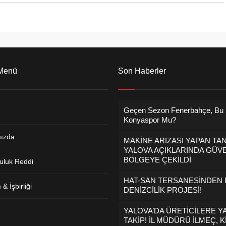
 Menü
Son Haberler
Geçen Sezon Fenerbahçe, Bu
Konyaspor Mu?
ızda
MAKİNE ARIZASI YAPAN TA
YALOVA AÇIKLARINDA GÜVE
BÖLGEYE ÇEKİLDİ
uluk Reddi
HAT-SAN TERSANESİNDEN
& İşbirliği
DENİZCİLİK PROJESİ!
YALOVA’DA ÜRETİCİLERE Y
TAKİP! İL MÜDÜRÜ İLMEÇ, K