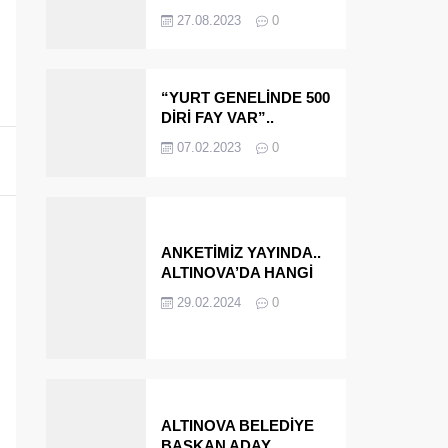
OLMAYA DEVAM
27.08.2023
0
EDECEĞİZ’
“YURT GENELİNDE 500
DİRİ FAY VAR”..
ALTINOVA VE
07.02.2023
0
ÇINARCIK..
ANKETİMİZ YAYINDA..
ALTINOVA’DA HANGİ
İSMİ BELEDİYE
29.02.2024
0
BAŞKANI OLARAK
GÖRMEK İSTERSİNİZ?
ALTINOVA BELEDİYE
BAŞKAN ADAY