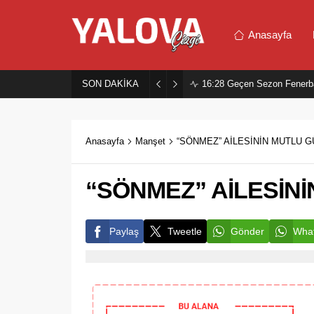
Anasayfa
SON DAKİKA
16:28
Geçen Sezon Fenerb
Anasayfa
Manşet
“SÖNMEZ” AİLESİNİN MUTLU G
“SÖNMEZ” AİLESİN
Paylaş
Tweetle
Gönder
What