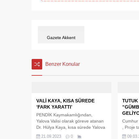
Gazete Akkent
Benzer Konular
VALİ KAYA, KISA SÜREDE
TUTUK
‘FARK YARATTI’
“GÜMB
GELİY
PENDİK Kaymakamlığından,
Yalova Valisi olarak göreve atanan
Cumhur İ
Dr. Hülya Kaya, kısa sürede Yalova
, Proje t
halkının gönlünü kazandı. Sosyal
Yalova B
21.09.2023
0
09.03