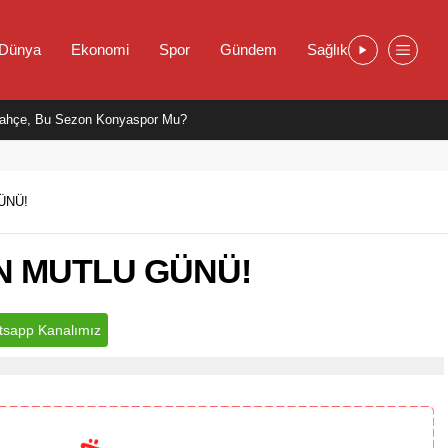
Dünya
Ekonomi
Spor
Gündem
Sağlık
ahçe, Bu Sezon Konyaspor Mu?
ÜNÜ!
İN MUTLU GÜNÜ!
sapp Kanalımız