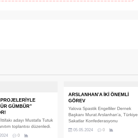
ARSLANHAN’A İKİ ÖNEMLİ
 PROJELERİYLE
GÖREV
ÜR GÜMBÜR”
Yalova Spastik Engelliler Dernek
OR!
Başkanı Murat Arslanhan’a, Türkiye
ttifakı adayı Mustafa Tutuk
Sakatlar Konfederasyonu
anıtım toplantısı düzenledi.
tarafından iki önemli görev birden
05.05.2024
0
elediye Başkanı Mustafa
verildi. Ankara’da düzenlenen
.2024
0