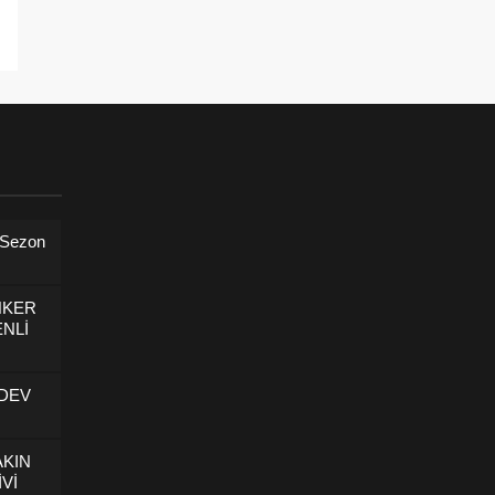
 Sezon
NKER
NLİ
 DEV
AKIN
İVİ