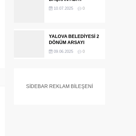
ADAYIYDI CİNAYETTEN
10.07.2025
0
MÜEBBET ALDI FİRAR
ETTİ.!
YALOVA BELEDİYESİ 2
DÖNÜM ARSAYI
SATIYOR
09.06.2025
0
SİDEBAR REKLAM BİLEŞENİ