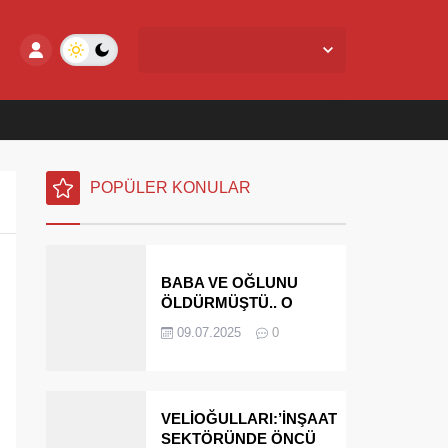
Yalova Merkez,
27
°C
Açık
POPÜLER KONULAR
BABA VE OĞLUNU
ÖLDÜRMÜŞTÜ.. O
PARAYI YASAL
09.07.2025
0
MİRASÇILARI
ÖDEYECEK
VELİOĞULLARI:’İNŞAAT
SEKTÖRÜNDE ÖNCÜ