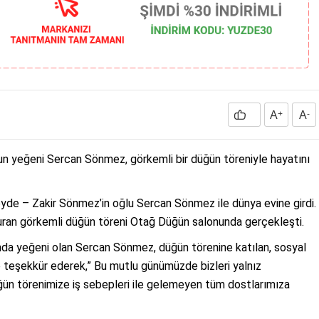
A
+
A
-
un yeğeni Sercan Sönmez, görkemli bir düğün töreniyle hayatını
übeyde – Zakir Sönmez’in oğlu Sercan Sönmez ile dünya evine girdi.
şturan görkemli düğün töreni Otağ Düğün salonunda gerçekleşti.
nda yeğeni olan Sercan Sönmez, düğün törenine katılan, sosyal
e teşekkür ederek,” Bu mutlu günümüzde bizleri yalnız
ğün törenimize iş sebepleri ile gelemeyen tüm dostlarımıza